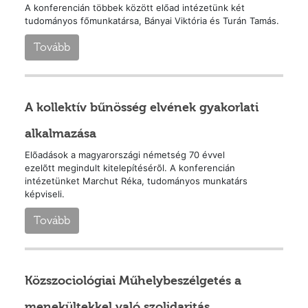
A konferencián többek között előad intézetünk két
tudományos főmunkatársa, Bányai Viktória és Turán Tamás.
Tovább
A kollektív bűnösség elvének gyakorlati
alkalmazása
Elõadások a magyarországi németség 70 évvel
ezelõtt megindult kitelepítésérõl. A konferencián
intézetünket Marchut Réka, tudományos munkatárs
képviseli.
Tovább
Közszociológiai Műhelybeszélgetés a
menekültekkel való szolidaritás