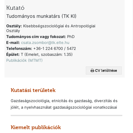
Kutató
Tudományos munkatárs (TK KI)
Osztály:
Kisebbségszociológiai és Antropológiai
Osztály
Tudományos cím vagy fokozat:
PhD
E-mail:
csata.zsombor@tk.elte.hu
Telefonszám:
+36-1 224 6700 / 5472
Épület:
T (Emelet, szobaszám: 1.35)
Publikációk (MTMT)
CV letöltése
Kutatási területek
Gazdaságszociológia, etnicitás és gazdaság, diverzitás és
jólét, a nyelvhasználat gazdaságszociológiai vonatkozásai
Kiemelt publikációk