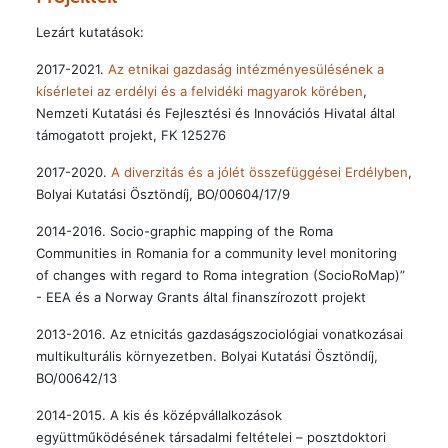
Lezárt kutatások:
2017-2021.
Az etnikai gazdaság intézményesülésének a
kísérletei az erdélyi és a felvidéki magyarok körében
,
Nemzeti Kutatási és Fejlesztési és Innovációs Hivatal által
támogatott projekt, FK 125276
2017-2020.
A diverzitás és a jólét összefüggései Erdélyben
,
Bolyai Kutatási Ösztöndíj, BO/00604/17/9
2014-2016. Socio-graphic mapping of the Roma
Communities in Romania for a community level monitoring
of changes with regard to Roma integration (SocioRoMap)”
- EEA és a Norway Grants által finanszírozott projekt
2013-2016. Az etnicitás gazdaságszociológiai vonatkozásai
multikulturális környezetben. Bolyai Kutatási Ösztöndíj,
BO/00642/13
2014-2015. A kis és középvállalkozások
együttműködésének társadalmi feltételei – posztdoktori