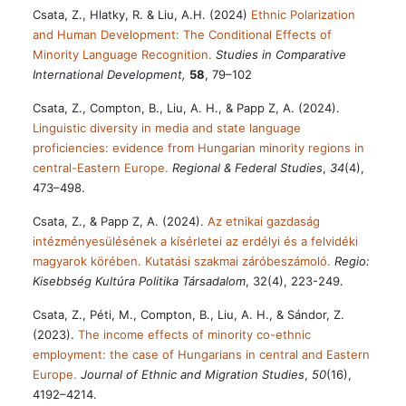
Csata, Z., Hlatky, R. & Liu, A.H. (2024)
Ethnic Polarization
and Human Development: The Conditional Effects of
Minority Language Recognition.
Studies in Comparative
International Development,
58
, 79–102
Csata, Z., Compton, B., Liu, A. H., & Papp Z, A. (2024).
Linguistic diversity in media and state language
proficiencies: evidence from Hungarian minority regions in
central-Eastern Europe.
Regional & Federal Studies
,
34
(4),
473–498.
Csata, Z., & Papp Z, A. (2024).
Az etnikai gazdaság
intézményesülésének a kísérletei az erdélyi és a felvidéki
magyarok körében. Kutatási szakmai záróbeszámoló.
Regio:
Kisebbség Kultúra Politika Társadalom
, 32(4), 223-249.
Csata, Z., Péti, M., Compton, B., Liu, A. H., & Sándor, Z.
(2023).
The income effects of minority co-ethnic
employment: the case of Hungarians in central and Eastern
Europe.
Journal of Ethnic and Migration Studies
,
50
(16),
4192–4214.