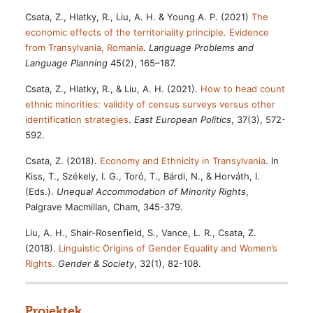
Csata, Z., Hlatky, R., Liu, A. H. & Young A. P. (2021)
The
economic effects of the territoriality principle. Evidence
from Transylvania, Romania
.
Language Problems and
Language Planning
45(2), 165–187.
Csata, Z., Hlatky, R., & Liu, A. H. (2021).
How to head count
ethnic minorities: validity of census surveys versus other
identification strategies
.
East European Politics
, 37(3), 572-
592.
Csata, Z. (2018).
Economy and Ethnicity in Transylvania
. In
Kiss, T., Székely, I. G., Toró, T., Bárdi, N., & Horváth, I.
(Eds.).
Unequal Accommodation of Minority Rights
,
Palgrave Macmillan, Cham, 345-379.
Liu, A. H., Shair-Rosenfield, S., Vance, L. R., Csata, Z.
(2018).
Linguistic Origins of Gender Equality and Women’s
Rights.
Gender & Society
, 32(1), 82-108.
Projektek