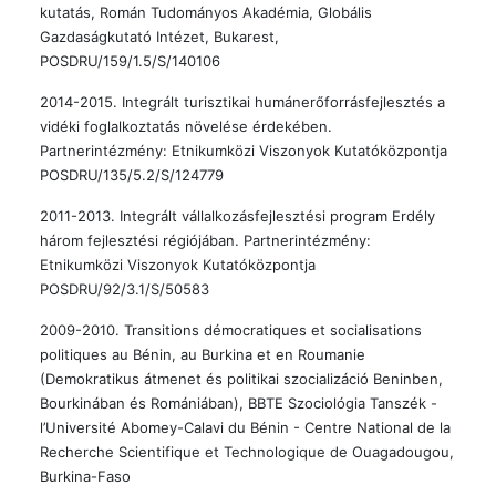
kutatás, Román Tudományos Akadémia, Globális
Gazdaságkutató Intézet, Bukarest,
POSDRU/159/1.5/S/140106
2014-2015. Integrált turisztikai humánerőforrásfejlesztés a
vidéki foglalkoztatás növelése érdekében.
Partnerintézmény: Etnikumközi Viszonyok Kutatóközpontja
POSDRU/135/5.2/S/124779
2011-2013. Integrált vállalkozásfejlesztési program Erdély
három fejlesztési régiójában. Partnerintézmény:
Etnikumközi Viszonyok Kutatóközpontja
POSDRU/92/3.1/S/50583
2009-2010. Transitions démocratiques et socialisations
politiques au Bénin, au Burkina et en Roumanie
(Demokratikus átmenet és politikai szocializáció Beninben,
Bourkinában és Romániában), BBTE Szociológia Tanszék -
l’Université Abomey-Calavi du Bénin - Centre National de la
Recherche Scientifique et Technologique de Ouagadougou,
Burkina-Faso