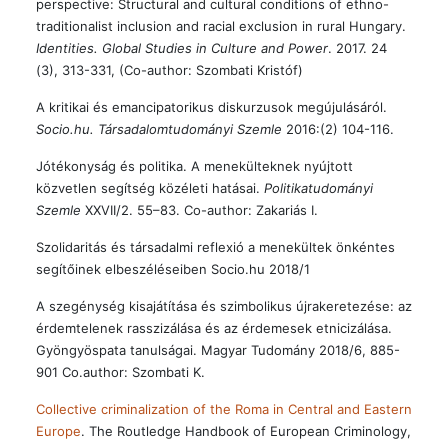
perspective: Structural and cultural conditions of ethno-
traditionalist inclusion and racial exclusion in rural Hungary.
Identities. Global Studies in Culture and Power
. 2017. 24
(3), 313-331, (Co-author: Szombati Kristóf)
A kritikai és emancipatorikus diskurzusok megújulásáról.
Socio.hu. Társadalomtudományi Szemle
2016:(2) 104-116.
Jótékonyság és politika. A menekülteknek nyújtott
közvetlen segítség közéleti hatásai.
Politikatudományi
Szemle
XXVII/2. 55–83. Co-author: Zakariás I.
Szolidaritás és társadalmi reflexió a menekültek önkéntes
segítőinek elbeszéléseiben Socio.hu 2018/1
A szegénység kisajátítása és szimbolikus újrakeretezése: az
érdemtelenek rasszizálása és az érdemesek etnicizálása.
Gyöngyöspata tanulságai. Magyar Tudomány 2018/6, 885-
901 Co.author: Szombati K.
Collective criminalization of the Roma in Central and Eastern
Europe
. The Routledge Handbook of European Criminology,