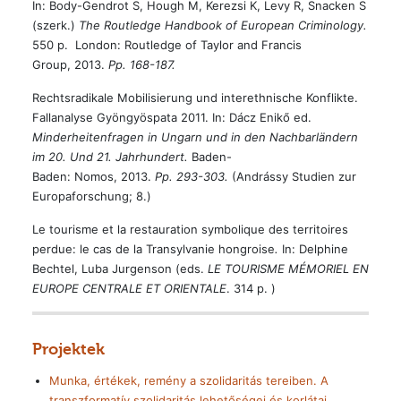
In: Body-Gendrot S, Hough M, Kerezsi K, Levy R, Snacken S
(szerk.)
The Routledge Handbook of European Criminology.
550 p. London: Routledge of Taylor and Francis
Group, 2013.
Pp. 168-187.
Rechtsradikale Mobilisierung und interethnische Konflikte.
Fallanalyse Gyöngyöspata 2011. In: Dácz Enikő ed.
Minderheitenfragen in Ungarn und in den Nachbarländern
im 20. Und 21. Jahrhundert.
Baden-
Baden: Nomos, 2013.
Pp. 293-303.
(Andrássy Studien zur
Europaforschung; 8.)
Le tourisme et la restauration symbolique des territoires
perdue: le cas de la Transylvanie hongroise
.
In: Delphine
Bechtel, Luba Jurgenson (eds.
LE TOURISME MÉMORIEL EN
EUROPE CENTRALE ET ORIENTALE
. 314 p. )
Projektek
Munka, értékek, remény a szolidaritás tereiben. A
transzformatív szolidaritás lehetőségei és korlátai