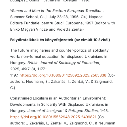
Women and Men in the Eastern European Transition
,
Summer School, Cluj, July 23-28, 1996. Cluj-Napoca:
Editura Fundatiei pentru Studii Europene, 1997 (editor with
Enikő Magyari Vincze and Violetta Zentai)
Folyóiratcikkek és könyvfejezetek (az elmúlt 10 évből)
The future imaginaries and counter-politics of solidarity
work: non-formal education for displaced Ukrainians in
Hungary.
British Journal of Sociology of Education
,
2025,
46
(7–8), 1177–
1197.
https://doi.org/10.1080/01425692.2025.2565338
(Co-
authors: Neumann, E., Zakariás, I., Zentai, V., & Zsigmond,
C.)
Constrained Localism in an Authoritarian Environment:
Developments in Solidarity With Displaced Ukrainians in
Hungary.
Journal of Immigrant & Refugee Studies
, 1–18.
https://doi.org/10.1080/15562948.2025.2499821
(Co-
authors: ., Zakariás, I., Zentai, V., Zsigmond, C., & Neumann,