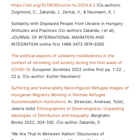
https://doi.org/10.18030/socio.hu.2024.4.2
(Co.authors:
Zsigmond, C., Zakariás, I., Zentai, V., & Neumann, E. )
Solidarity with Displaced People from Ukraine in Hungary:
Attitudes and Practices (Co-authors Zakariás, I et al),
JOURNAL OF INTERNATIONAL MIGRATION AND
INTEGRATION
online first 1488-3473 1874-6365
The political aspects of solidarity mobilizations in the
context of shrinking civil society during the first wave of
COVID-19
.
European Societies
2022 online first pp. 1-22. ,
22 p. (Co-author: Eszter Neumann)
Suffering and Vulnerability Reconfigured Refugee Images of
Hungarian Migrants Working in German Refugee
Accommodation Institutions
. In: Streinzer, Andreas; Tošić,
Jelena (eds)
Ethnographies of Deservingness: Unpacking
Ideologies of Distribution and Inequality
.
Berghahn
Books 2022, 304-330. (Co-author Zakariás, I)
‘We Are That In-Between Nation’: Discourses of