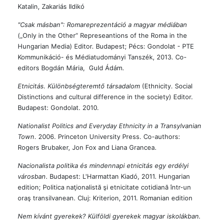
Katalin, Zakariás Ildikó
"Csak másban": Romareprezentáció a magyar médiában
(„Only in the Other” Represeantions of the Roma in the
Hungarian Media) Editor. Budapest; Pécs: Gondolat - PTE
Kommunikáció- és Médiatudományi Tanszék, 2013. Co-
editors Bogdán Mária, Guld Ádám.
Etnicitás. Különbségteremtő társadalom
(Ethnicity. Social
Distinctions and cultural difference in the society) Editor.
Budapest: Gondolat. 2010
.
Nationalist Politics and Everyday Ethnicity in a Transylvanian
Town
. 2006. Princeton University Press. Co-authors:
Rogers Brubaker, Jon Fox and Liana Grancea.
Nacionalista politika és mindennapi etnicitás egy erdélyi
városban
. Budapest: L'Harmattan Kiadó, 2011. Hungarian
edition; Politica naţionalistă şi etnicitate cotidiană într-un
oraş transilvanean. Cluj: Kriterion, 2011. Romanian edition
Nem kívánt gyerekek? Külföldi gyerekek magyar iskolákban.