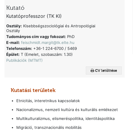
Kutató
Kutatóprofesszor (TK KI)
Osztály:
Kisebbségszociológiai és Antropológiai
Osztály
Tudományos cím vagy fokozat:
PhD
E-mail:
feischmidt.margit@tk.elte.hu
Telefonszám:
+36-1 224-6700 / 5469
Épület:
T (Emelet, szobaszám: 1.30)
Publikációk (MTMT)
CV letöltése
Kutatási területek
Etnicitás, interetnikus kapcsolatok
Nacionalizmus, nemzeti kultúra és kulturális emlékezet
Multikulturalizmus, elismeréspolitika, identitáspolitika
Migráció, transznacionális mobilitás