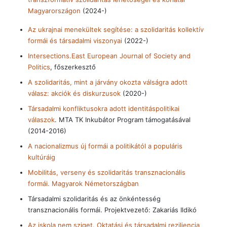
Magyarországon
(2024-)
Az ukrajnai menekültek segítése: a szolidaritás kollektív
formái és társadalmi viszonyai
(2022-)
Intersections.East European Journal of Society and
Politics
, főszerkesztő
A szolidaritás, mint a járvány okozta válságra adott
válasz: akciók és diskurzusok
(2020-)
Társadalmi konfliktusokra adott identitáspolitikai
válaszok
. MTA TK Inkubátor Program támogatásával
(2014-2016)
A nacionalizmus új formái a politikától a populáris
kultúráig
Mobilitás, verseny és szolidaritás transznacionális
formái. Magyarok Németországban
Társadalmi szolidaritás és az önkéntesség
transznacionális formái. Projektvezető: Zakariás Ildikó
Az iskola nem sziget. Oktatási és társadalmi reziliencia