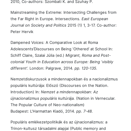
2010, Co-authors: Szombati K. and Szuhay P.
Mainstreaming the Extreme: Intersecting Challenges from
the Far Right in Europe. Intersections.
East European
Journal on Society and Politics
2015 (1) 1, 3-17. Co-author:
Peter Hervik
Dampened Voices: A Comparative Look at Roma
Adolescents’Discourses on Being ‘Othered’ at School In:
Schiff Claire, Szalai Júlia (ed.)
Migrant, Roma and Post-
colonial Youth in Education across Europe: Being ‘visibly
different’
. London: Palgrave, 2014.
pp. 120-135.
Nemzetdiskurzusok a mindennapokban és a nacionalizmus
populáris kultúrája: Előszó (Discourses on the Nation.
Introduction) In:
Nemzet a mindennapokban: Az
újnacionalizmus populáris kultúrája.
(Nation in Vernecular.
The Popular Culture of Neo-nationalism)
Budapest: L'Harmattan Kiadó, 2014.
pp. 7-48.
Populáris emlékezetpolitikák és az újnacionalizmus: a
Trinon-kultusz társadalmi alapjai (Public memory and