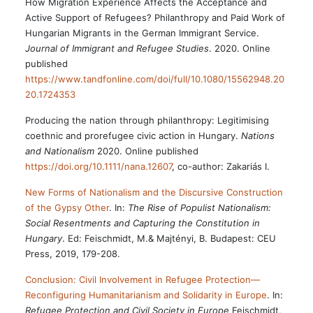
How Migration Experience Affects the Acceptance and
Active Support of Refugees? Philanthropy and Paid Work of
Hungarian Migrants in the German Immigrant Service.
Journal of Immigrant and Refugee Studies
. 2020. Online
published
https://www.tandfonline.com/doi/full/10.1080/15562948.20
20.1724353
Producing the nation through philanthropy: Legitimising
coethnic and prorefugee civic action in Hungary.
Nations
and Nationalism
2020. Online published
https://doi.org/10.1111/nana.12607
, co-author: Zakariás I.
New Forms of Nationalism and the Discursive Construction
of the Gypsy Other
. In:
The Rise of Populist Nationalism:
Social Resentments and Capturing the Constitution in
Hungary
. Ed: Feischmidt, M.& Majtényi, B. Budapest: CEU
Press, 2019, 179-208.
Conclusion: Civil Involvement in Refugee Protection—
Reconfiguring Humanitarianism and Solidarity in Europe
. In:
Refugee Protection and Civil Society in Europe
Feischmidt,