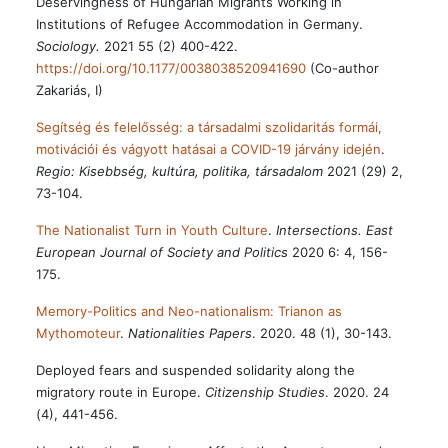
Deservingness of Hungarian Migrants Working in
Institutions of Refugee Accommodation in Germany.
Sociology.
2021 55 (2) 400-422.
https://doi.org/10.1177/0038038520941690
(Co-author
Zakariás, I)
Segítség és felelősség: a társadalmi szolidaritás formái,
motivációi és vágyott hatásai a COVID-19 járvány idején
.
Regio: Kisebbség, kultúra, politika, társadalom
2021 (29) 2,
73-104.
The Nationalist Turn in Youth Culture
.
Intersections. East
European Journal of Society and Politics
2020 6: 4, 156-
175.
Memory-Politics and Neo-nationalism: Trianon as
Mythomoteur
.
Nationalities Papers
. 2020. 48 (1), 30-143.
Deployed fears and suspended solidarity along the
migratory route in Europe.
Citizenship Studies
. 2020. 24
(4), 441-456.