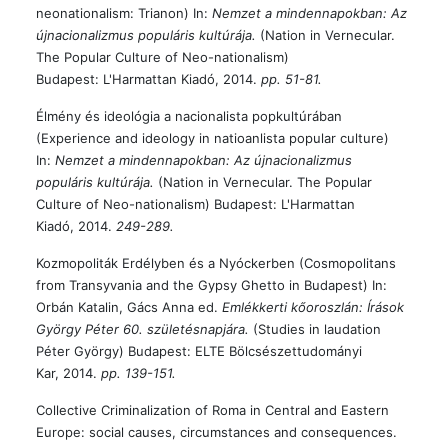
neonationalism: Trianon) In:
Nemzet a mindennapokban: Az
újnacionalizmus populáris kultúrája.
(Nation in Vernecular.
The Popular Culture of Neo-nationalism)
Budapest: L'Harmattan Kiadó, 2014.
pp. 51-81.
Élmény és ideológia a nacionalista popkultúrában
(Experience and ideology in natioanlista popular culture)
In:
Nemzet a mindennapokban: Az újnacionalizmus
populáris kultúrája.
(Nation in Vernecular. The Popular
Culture of Neo-nationalism) Budapest: L'Harmattan
Kiadó, 2014.
249-289.
Kozmopoliták Erdélyben és a Nyóckerben (Cosmopolitans
from Transyvania and the Gypsy Ghetto in Budapest) In:
Orbán Katalin, Gács Anna ed.
Emlékkerti kőoroszlán: Írások
György Péter 60. születésnapjára.
(Studies in laudation
Péter György) Budapest: ELTE Bölcsészettudományi
Kar, 2014.
pp. 139-151.
Collective Criminalization of Roma in Central and Eastern
Europe: social causes, circumstances and consequences.