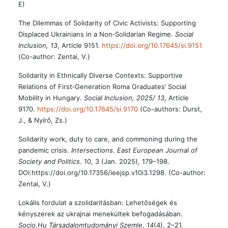
E)
The Dilemmas of Solidarity of Civic Activists: Supporting
Displaced Ukrainians in a Non‐Solidarian Regime.
Social
Inclusion, 13
, Article 9151.
https://doi.org/10.17645/si.9151
(Co-author: Zentai, V.)
Solidarity in Ethnically Diverse Contexts: Supportive
Relations of First‐Generation Roma Graduates’ Social
Mobility in Hungary.
Social Inclusion, 2025/ 13
, Article
9170.
https://doi.org/10.17645/si.9170
(Co-authors: Durst,
J., & Nyírő, Zs.)
Solidarity work, duty to care, and commoning during the
pandemic crisis.
Intersections. East European Journal of
Society and Politics
. 10, 3 (Jan. 2025), 179–198.
DOI:https://doi.org/10.17356/ieejsp.v10i3.1298. (Co-author:
Zentai, V.)
Lokális fordulat a szolidaritásban: Lehetőségek és
kényszerek az ukrajnai menekültek befogadásában.
Socio.Hu Társadalomtudományi Szemle
,
14
(4), 2–21.