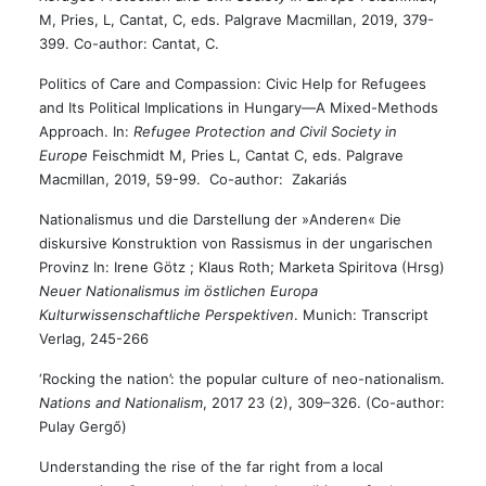
M, Pries, L, Cantat, C, eds. Palgrave Macmillan, 2019, 379-
399. Co-author: Cantat, C.
Politics of Care and Compassion: Civic Help for Refugees
and Its Political Implications in Hungary—A Mixed-Methods
Approach. In:
Refugee Protection and Civil Society in
Europe
Feischmidt M, Pries L, Cantat C, eds. Palgrave
Macmillan, 2019, 59-99. Co-author: Zakariás
Nationalismus und die Darstellung der »Anderen« Die
diskursive Konstruktion von Rassismus in der ungarischen
Provinz In: Irene Götz ; Klaus Roth; Marketa Spiritova (Hrsg)
Neuer Nationalismus im östlichen Europa
Kulturwissenschaftliche Perspektiven
. Munich: Transcript
Verlag, 245-266
‘Rocking the nation’: the popular culture of neo-nationalism.
Nations and Nationalism
, 2017 23 (2), 309–326. (Co-author:
Pulay Gergő)
Understanding the rise of the far right from a local