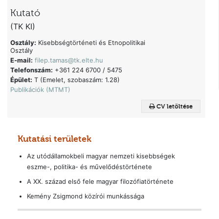
Kutató
(TK KI)
Osztály:
Kisebbségtörténeti és Etnopolitikai
Osztály
E-mail:
filep.tamas@tk.elte.hu
Telefonszám:
+361 224 6700 / 5475
Épület:
T (Emelet, szobaszám: 1.28)
Publikációk (MTMT)
CV letöltése
Kutatási területek
Az utódállamokbeli magyar nemzeti kisebbségek
eszme-, politika- és művelődéstörténete
A XX. század első fele magyar filozófiatörténete
Kemény Zsigmond közírói munkássága