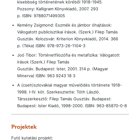
kisebbség történetének köréből 1918-1945.
Pozsony: Kalligram Könyvkiadó, 2007. 293
p. ISBN: 9788071499305
Kemény Zsigmond: Eszmék és jámbor óhajtások:
Válogatott publicisztikai írások. (Szerk.) Filep Tamás
Gusztáv. Kolozsvár: Kriterion Könyvkiadó, 2014. 366
p. (Téka) ISBN: 978-973-26-1104-3
Joó Tibor: Történetfilozófia és metafizika: Válogatott
írások (Szerk.) Filep Tamás
Gusztáv. Budapest: Ister, 2001. 314 p. (Magyar
Minerva) ISBN: 963 9243 18 3
A (cseh)szlovákiai magyar művelődés története 1918-
1998. I-IV. köt. Szerkesztette: Tóth László.
Társszerkesztő: Filep Tamás Gusztáv. Budapest:
Budapest: Ister Kiadó, 1998-2000. ISBN: 963-85870-0-8
Projektek
Futó kutatási projekt: