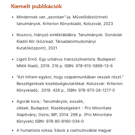
Kiemelt publikációk
Mindennek van „azonban”-ja. Művelődéstörtneti
tanulmányok. Kriterion Könyvkiadó, Kolozsvár, 2023
Koszorú, hiányzó emléktáblákra. Tanulmányok. Gondolat
Kiadói Kör (közread: Társadalomtudományi
Kutatóközpont), 2021
Ligeti Ernő. Egy urbánus transzszilvanista. Budapest:
MMA Kiadó, 2019. 216 p. ISBN: 978-615-5869-13-6
"Azt hittem egykor, hogy csapatmunkában veszek részt."
Beszélgetések kisebbségkutatókkal. Kolozsvár: Kriterion
Könyvkiadó, 2019. 426 p., ISBN: 978-973-26-1217-0
Agorák kora.: Tanulmányok, esszék,
cikkek. Budapest: Kisebbségekért - Pro Minoritate
Alapítvány; Osiris; BIP, 2014. 298 p. (Pro Minoritate
Könyvek) ISBN: 978-80-8160-034-0
A humanista voksa: Írások a csehszlovákiai magyar