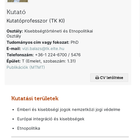
Kutató
Kutatóprofesszor (TK KI)
Osztály:
Kisebbségtörténeti és Etnopolitikai
Osztály
Tudományos cím vagy fokozat:
PhD
E-mail:
vizi.balazs@tk.elte.hu
Telefonszám:
+36-1 224-6700 / 5476
Épület:
T (Emelet, szobaszám: 1.31)
Publikációk (MTMT)
CV letöltése
Kutatási területek
Emberi és kisebbségi jogok nemzetközi jogi védelme
Európai integráció és kisebbségek
Etnopolitika