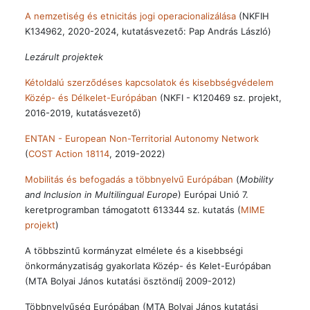
A nemzetiség és etnicitás jogi operacionalizálása
(NKFIH
K134962, 2020-2024, kutatásvezető: Pap András László)
Lezárult projektek
Kétoldalú szerződéses kapcsolatok és kisebbségvédelem
Közép- és Délkelet-Európában
(NKFI - K120469 sz. projekt,
2016-2019, kutatásvezető)
ENTAN - European Non-Territorial Autonomy Network
(
COST Action 18114
, 2019-2022)
Mobilitás és befogadás a többnyelvű Európában
(
Mobility
and Inclusion in Multilingual Europe
) Európai Unió 7.
keretprogramban támogatott 613344 sz. kutatás (
MIME
projekt
)
A többszintű kormányzat elmélete és a kisebbségi
önkormányzatiság gyakorlata Közép- és Kelet-Európában
(MTA Bolyai János kutatási ösztöndíj 2009-2012)
Többnyelvűség Európában (MTA Bolyai János kutatási