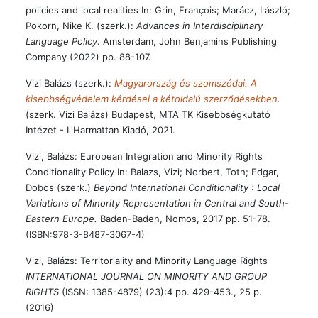
policies and local realities In: Grin, François; Marácz, László;
Pokorn, Nike K. (szerk.):
Advances in Interdisciplinary
Language Policy
. Amsterdam, John Benjamins Publishing
Company (2022) pp. 88-107.
Vizi Balázs (szerk.):
Magyarország és szomszédai. A
kisebbségvédelem kérdései a kétoldalú szerződésekben
.
(szerk. Vizi Balázs) Budapest, MTA TK Kisebbségkutató
Intézet - L'Harmattan Kiadó, 2021.
Vizi, Balázs: European Integration and Minority Rights
Conditionality Policy In: Balazs, Vizi; Norbert, Toth; Edgar,
Dobos (szerk.)
Beyond International Conditionality : Local
Variations of Minority Representation in Central and South-
Eastern Europe.
Baden-Baden, Nomos, 2017 pp. 51-78.
(ISBN:978-3-8487-3067-4)
Vizi, Balázs: Territoriality and Minority Language Rights
INTERNATIONAL JOURNAL ON MINORITY AND GROUP
RIGHTS
(ISSN: 1385-4879) (23):4 pp. 429-453., 25 p.
(2016)