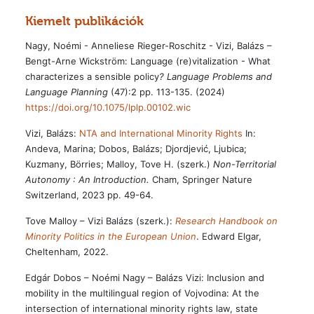
Kiemelt publikációk
Nagy, Noémi - Anneliese Rieger-Roschitz - Vizi, Balázs –
Bengt-Arne Wickström: Language (re)vitalization - What
characterizes a sensible policy
? Language Problems and
Language Planning
(47):2 pp. 113-135. (2024)
https://doi.org/10.1075/lplp.00102.wic
Vizi, Balázs:
NTA and International Minority Rights
In:
Andeva, Marina; Dobos, Balázs; Djordjević, Ljubica;
Kuzmany, Börries; Malloy, Tove H. (szerk.)
Non-Territorial
Autonomy : An Introduction.
Cham, Springer Nature
Switzerland, 2023 pp. 49-64.
Tove Malloy – Vizi Balázs (szerk.):
Research Handbook on
Minority Politics in the European Union
. Edward Elgar,
Cheltenham, 2022.
Edgár Dobos – Noémi Nagy – Balázs Vizi: Inclusion and
mobility in the multilingual region of Vojvodina: At the
intersection of international minority rights law, state