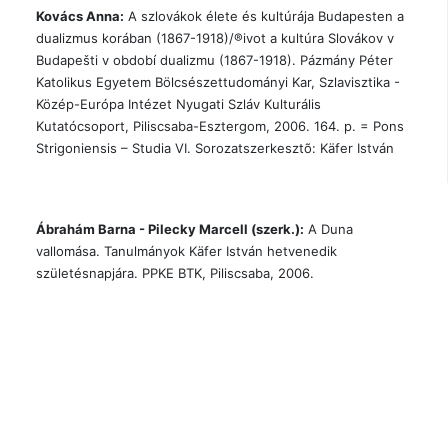
Kovács Anna:
A szlovákok élete és kultúrája Budapesten a
dualizmus korában (1867-1918)/®ivot a kultúra Slovákov v
Budapešti v období dualizmu (1867-1918). Pázmány Péter
Katolikus Egyetem Bölcsészettudományi Kar, Szlavisztika -
Közép-Európa Intézet Nyugati Szláv Kulturális
Kutatócsoport, Piliscsaba-Esztergom, 2006. 164. p. = Pons
Strigoniensis – Studia VI. Sorozatszerkesztõ: Käfer István
Ábrahám Barna - Pilecky Marcell (szerk.):
A Duna
vallomása. Tanulmányok Käfer István hetvenedik
születésnapjára. PPKE BTK, Piliscsaba, 2006.