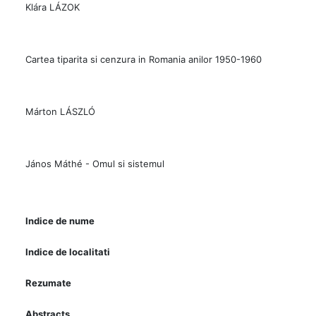
Klára LÁZOK
Cartea tiparita si cenzura in Romania anilor 1950-1960
Márton LÁSZLÓ
János Máthé - Omul si sistemul
Indice de nume
Indice de localitati
Rezumate
Abstracts