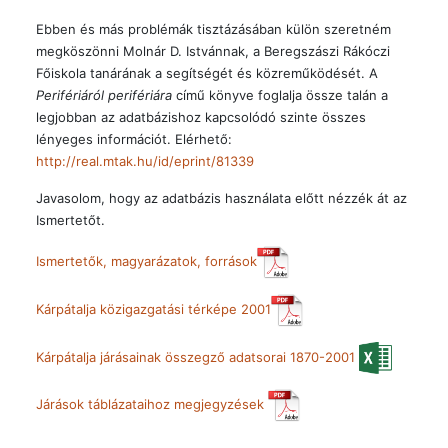
Ebben és más problémák tisztázásában külön szeretném
megköszönni Molnár D. Istvánnak, a Beregszászi Rákóczi
Főiskola tanárának a segítségét és közreműködését. A
Perifériáról perifériára
című könyve foglalja össze talán a
legjobban az adatbázishoz kapcsolódó szinte összes
lényeges információt. Elérhető:
http://real.mtak.hu/id/eprint/81339
Javasolom, hogy az adatbázis használata előtt nézzék át az
Ismertetőt.
Ismertetők, magyarázatok, források
Kárpátalja közigazgatási térképe 2001
Kárpátalja járásainak összegző adatsorai 1870-2001
Járások táblázataihoz megjegyzések