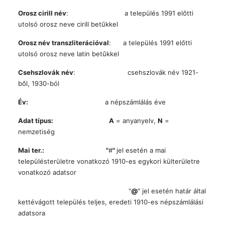
Orosz cirill név
: a település 1991 előtti
utolsó orosz neve cirill betűkkel
Orosz név transzliterációval
: a település 1991 előtti
utolsó orosz neve latin betűkkel
Csehszlovák név
: csehszlovák név 1921-
ből, 1930-ból
Év:
a népszámlálás éve
Adat típus:
A
= anyanyelv,
N
=
nemzetiség
Mai ter.: "
#
"
jel esetén a mai
településterületre vonatkozó 1910-es egykori külterületre
vonatkozó adatsor
"
@
" jel esetén határ által
kettévágott település teljes, eredeti 1910-es népszámlálási
adatsora