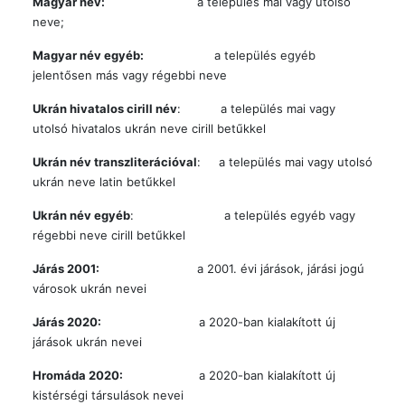
Magyar név:
a település mai vagy utolsó
neve;
Magyar név egyéb:
a település egyéb
jelentősen más vagy régebbi neve
Ukrán hivatalos cirill név
: a település mai vagy
utolsó hivatalos ukrán neve cirill betűkkel
Ukrán név transzliterációval
: a település mai vagy utolsó
ukrán neve latin betűkkel
Ukrán név egyéb
: a település egyéb vagy
régebbi neve cirill betűkkel
Járás 2001:
a 2001. évi járások, járási jogú
városok ukrán nevei
Járás 2020:
a 2020-ban kialakított új
járások ukrán nevei
Hromáda 2020:
a 2020-ban kialakított új
kistérségi társulások nevei