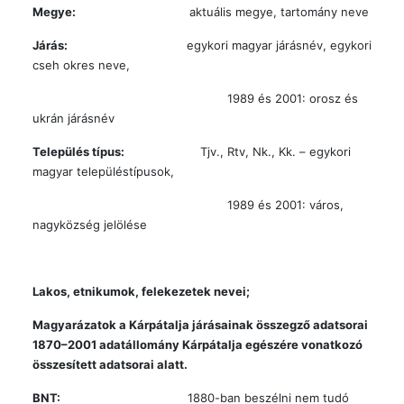
Megye:
aktuális megye, tartomány neve
Járás:
egykori magyar járásnév, egykori
cseh okres neve,
1989 és 2001: orosz és
ukrán járásnév
Település típus:
Tjv., Rtv, Nk., Kk. – egykori
magyar településtípusok,
1989 és 2001: város,
nagyközség jelölése
Lakos, etnikumok, felekezetek nevei;
Magyarázatok a Kárpátalja járásainak összegző adatsorai
1870
–2001 adatállomány Kárpátalja egészére vonatkozó
összesített adatsorai alatt.
BNT:
1880-ban beszélni nem tudó