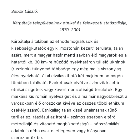
Sebők László:
Kárpátalja településeinek etnikai és felekezeti statisztikája,
1870
–
2001
Kárpátalja általában az etnodemográfusok és
kisebbségkutatók egyik „mostohán kezelt” területe, talán
azért, mert a magyar határ menti sávban élő magyarok és a
határtól kb. 30 km-re húzódó nyelvhatáron túl élő ukránok
(ruszinok) túlnyomó többsége egy még ma is viszonylag
éles nyelvhatár által elválasztható két majdnem homogén
tömbben található. Ezeket csak elvétve színezik kisebb
etnikai szigeteik vagy kevert nemzetiségű területek. Egy
markáns kis román nyelvsziget és a ma már nagyobbrészt a
városokban élő oroszokat kivéve az összes többi etnikum
csekély számú. Etnikailag talán kissé unalmasnak tűnő
terület ez, ráadásul az itteni – számos esetben eltérő
metodikájú és vitaható megbízhatóságú – népszámlálási
adatok is néha csak esetlegesen vagy hiányosan
szerezhetők be.