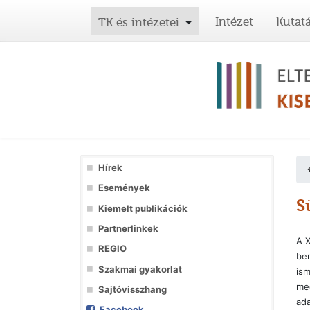
Intézet
Kutat
TK és intézetei
Hírek
Események
S
Kiemelt publikációk
Partnerlinkek
A X
REGIO
bem
Szakmai gyakorlat
ism
me
Sajtóvisszhang
ada
Facebook