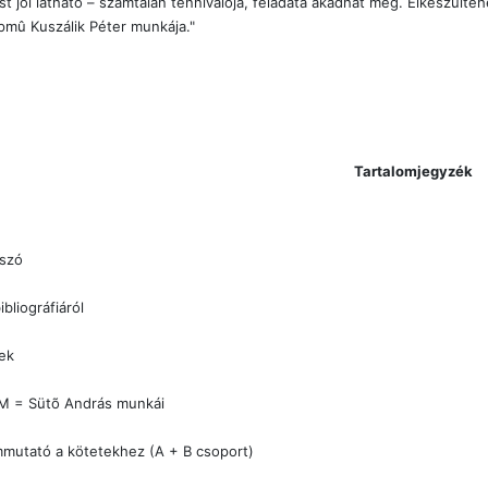
t jól látható – számtalan tennivalója, feladata akadhat még. Elkészült
pmû Kuszálik Péter munkája."
Tartalomjegyzék
õszó
ibliográfiáról
ek
M = Sütõ András munkái
mutató a kötetekhez (A + B csoport)