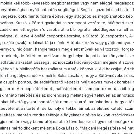
molnia kell több-kevesebb megbízhatatlan vagy nem eléggé megalapozot
onytalanságban nyújt hathatós segítséget. Segít eligazodni s ad bizto
vegekre, dokumentumokra építve, egy átfogóbb és megbízhatóbb kép ki
szóban. Kuszálik Pétert gyakorlatias szempont vezérelte, átlátható sz
zadék' mellett egyben 'olvasóbarát' a bibliográfia, elsõdlegesen a felh
ségbe, 8 illetve 4 önálló csoportba sorolva, a Sütõtõl (8 csoportban, A-
g) szóló (szak)irodalmat tárja elénk. A többszerzõs vagy gyûjteményes 
ernyõn, rádióban, hanglemezen megjelent mûvek és változatok, forgatók
repelnek, de feltétlen pozitívum, hogy helyet kapott a tankönyvbeli sze
adtatás alakzatait összegzi, az idõszaki kiadványokban megjelent szövegkr
yében." A bibliográfia használatát mutatók könnyítik. Aki hozzájut, értele
lön hangsúlyozandó – emeli ki Boka László -, hogy a Sütõ-mûveket össz
 csupán pontos, de érdekfeszítõ képet is nyújt egyes mûvek korabeli 
ágszerte. A recepciótörténeti, hatástörténeti szempontokon túl a bibliog
ekinthetõ felépítés és az idõrendiség mellett egyértelmûen az annotáci
sokat követõ gyakori annotációk nem csak arról tanúskodnak, hogy a t
bevétel útján történt, de komoly értékkel bírnak az életmû kutatói számár
elleírásai mentén rendre felhívja a figyelmet a téves lexikon-szócikkeke
jelenésére vagy bemutatójára utaló tévedésekre, figyelmetlenségekre,
almas mérföldkõként méltatja Boka László. "Majdani kiegészítése vélhetõ