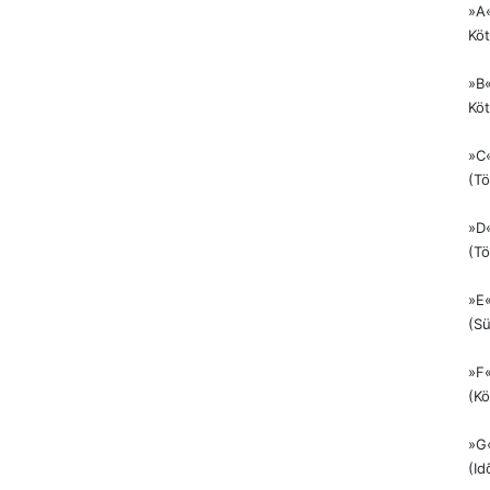
»A
Köt
»B«
Köt
»C
(Tö
»D
(Tö
»E«
(Sü
»F«
(Kö
»G
(Id