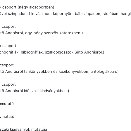
 csoport (négy alcsoportban)
vei színpadon, filmvásznon, képernyõn, bábszínpadon, rádióban, hang
 csoport
tõ Andrásról, egy-négy szerzõs kötetekben.)
« csoport
nográfiák, bibliográfiák, szakdolgozatok Sütõ Andrásról.)
csoport
tõ Andrásról tankönyvekben és kézikönyvekben, antológiákban.)
 csoport
tõ Andrásról idõszaki kiadványokban.)
mmutató
vmutató
szaki kiadványok mutatója