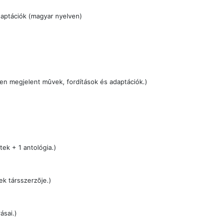
daptációk (magyar nyelven)
n megjelent mûvek, fordítások és adaptációk.)
tek + 1 antológia.)
k társszerzõje.)
ásai.)