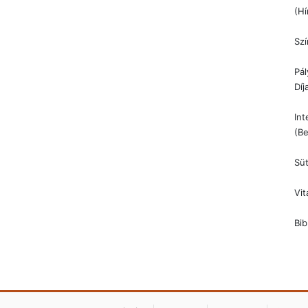
(Hí
Szí
Pál
Díj
Int
(Be
Süt
Vit
Bib