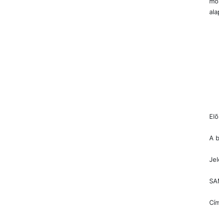
mos
ala
El
A b
Jel
SA
Cím