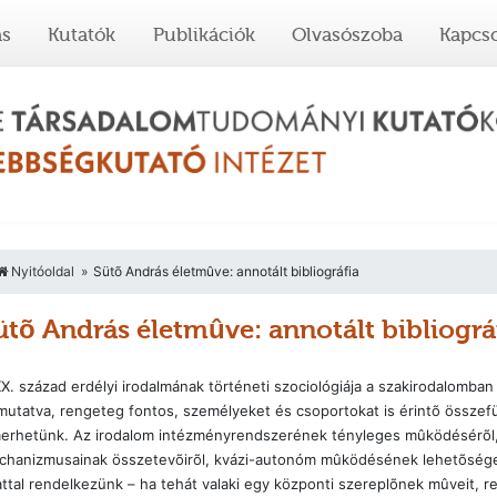
ás
Kutatók
Publikációk
Olvasószoba
Kapcso
Nyitóoldal
Sütõ András életmûve: annotált bibliográfia
ütõ András életmûve: annotált bibliográ
X. század erdélyi irodalmának történeti szociológiája a szakirodalomban
utatva, rengeteg fontos, személyeket és csoportokat is érintõ össze
erhetünk. Az irodalom intézményrendszerének tényleges mûködésérõl, 
chanizmusainak összetevõirõl, kvázi-autonóm mûködésének lehetõségei
ttal rendelkezünk – ha tehát valaki egy központi szereplõnek mûveit, rec