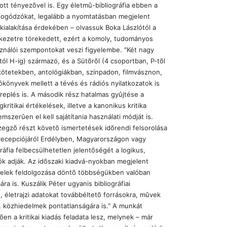
t tényezõvel is. Egy életmû-bibliográfia ebben a
s fogódzókat, legalább a nyomtatásban megjelent
alakítása érdekében – olvassuk Boka Lászlótól a
erkezetre törekedett, ezért a komoly, tudományos
asználói szempontokat veszi figyelembe. "Két nagy
tól H-ig) származó, és a Sütõrõl (4 csoportban, P-tõl
kötetekben, antológiákban, színpadon, filmvásznon,
önyvek mellett a tévés és rádiós nyilatkozatok is
replés is. A második rész hatalmas gyûjtése a
itikai értékelések, illetve a kanonikus kritika
mszerûen el kell sajátítania használati módját is.
egzõ részt követõ ismertetések idõrendi felsorolása
recepciójáról Erdélyben, Magyarországon vagy
ráfia felbecsülhetetlen jelentõségét a logikus,
ók adják. Az idõszaki kiadvá-nyokban megjelent
ételek feldolgozása döntõ többségükben valóban
a is. Kuszálik Péter ugyanis bibliográfiai
t, életrajzi adatokat továbbéltetõ forrásokra, mûvek
 közhiedelmek pontatlanságára is." A munkát
en a kritikai kiadás feladata lesz, melynek – már