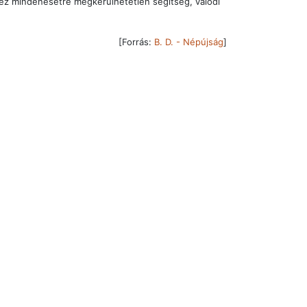
éhez mindenesetre megkerülhetetlen segítség, valódi
[Forrás:
B. D. - Népújság
]