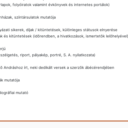
rlapok, folyóiratok valamint évkönyvek és internetes portálok)
nházak, színtársulatok mutatója
yázati sikerek, díjak / kitüntetések, különleges státusok elnyerése
ak és kitüntetések (idõrendben, a hivatkozások, ismertetõk lelõhelyével
erjú
szélgetés, riport, pályakép, portré, S. A. nyilatkozata)
õ Andráshoz írt, neki dedikált versek a szerzõk ábécérendjében
ák mutatója
liográfiai mutató