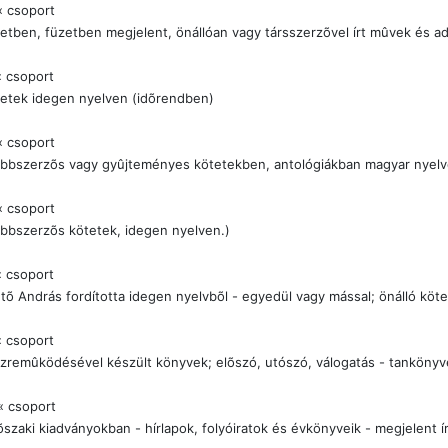
« csoport
etben, füzetben megjelent, önállóan vagy társszerzõvel írt mûvek és a
 csoport
etek idegen nyelven (idõrendben)
« csoport
bbszerzõs vagy gyûjteményes kötetekben, antológiákban magyar nyelve
« csoport
bbszerzõs kötetek, idegen nyelven.)
 csoport
tõ András fordította idegen nyelvbõl - egyedül vagy mással; önálló köte
 csoport
zremûködésével készült könyvek; elõszó, utószó, válogatás - tankönyve
« csoport
õszaki kiadványokban - hírlapok, folyóiratok és évkönyveik - megjelent ír