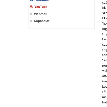
szá
YouTube
biz
szö
Webmail
Elõ
Kapcsolat
'ho
egy
S-i
kép
sze
fog
fén
"Kü
nem
vil
átt
írá
kéz
tét
meg
hat