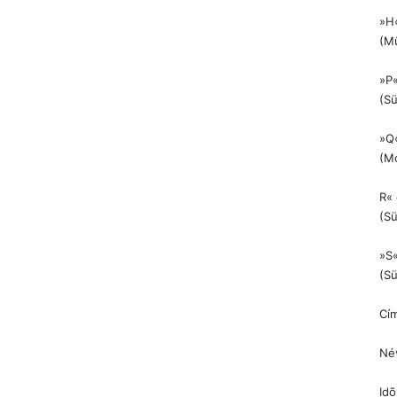
»H«
(Mû
»P«
(Sü
»Q
(Mo
R« 
(Sü
»S«
(Sü
Cí
Né
Idõ