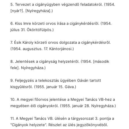
5. Tervezet a cigányügyben végzendõ feladatokról. (1954.
[nyár?]. [Nyíregyháza].)
6. Kiss Imre körzeti orvos írása a cigánykérdésrõl. (1954.
július 31. Ököritófülpös.)
7. Ésik Károly körzeti orvos dolgozata a cigánykérdésrõl.
(1954. augusztus. 17. Kántorjánosi.)
8. Jelentések a cigányság helyzetérõl. (1954. [második
fele]. Nyíregyháza.)
9. Feljegyzés a telekosztás ügyében Gáván tartott
kisgyûlésrõl. (1955. január 15. Gáva.)
10. A megyei fõorvos jelentése a Megyei Tanács VB-hez a
megyében élõ cigányokról. (1955. január 28. Nyíregyháza.)
11. A Megyei Tanács VB. ülésén a tárgysorozat 3. pontja a
"Cigányok helyzete". Részlet az ülés jegyzõkönyvébõl.