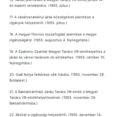
én kiadott rendeletére. (1955. július.)
17. A vásárosnaményi járás községeinek jelentései a
cigányok helyzetérõl. (1955. július.)
18. A megyei fõorvos összefoglaló jelentése a megye
cigányságáról. (1955. augusztus 4. Nyíregyháza.)
19. A Szabolcs-Szatmár Megyei Tanács VB-elnöhelyettes a
járási és városi tanácsok vb-elnökeihez. (1955. október 10.
Nyíregyháza.)
20. Gaál Ibolya felkérése cikk írására. (1955. november 28.
Budapest.)
21. A Baktalórántházi Járási Tanács VB-elnök a Megyei
Tanács VB-elnökhelyettesének. (1955. november 29.
Baktalórántháza.)
22. Kézirat a cigányság helyzetérõl. (1955. december 14.