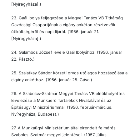
[Nyíregyháza].)
23. Gaál Ibolya feljegyzése a Megyei Tanács VB Titkárság
Gazdasági Csoportjának a cigány ankéton résztvevõk
útiköltségérõl és napidíjáról. (1956. január 21.
[Nyíregyháza].)
24. Galambos József levele Gaál Ibolyához. (1956. január
22. Pásztó.)
25. Szalatkay Sándor körzeti orvos utólagos hozzászólása a
cigány ankéthoz. (1956. január 25. Gáva.)
26. A Szabolcs-Szatmár Megyei Tanács VB elnökhelyettes
levelezése a Munkaerõ Tartalékok Hivatalával és az
Építésügyi Minisztériummal. (1956. február-március.
Nyíregyháza, Budapest.)
27. A Munkaügyi Minisztérium által elrendelt felmérés
Szabolcs-Szatmár megyei jelentései. (1957. július-