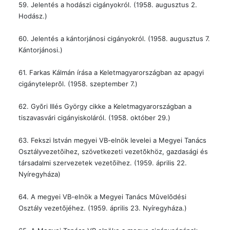
59. Jelentés a hodászi cigányokról. (1958. augusztus 2.
Hodász.)
60. Jelentés a kántorjánosi cigányokról. (1958. augusztus 7.
Kántorjánosi.)
61. Farkas Kálmán írása a Keletmagyarországban az apagyi
cigányteleprõl. (1958. szeptember 7.)
62. Gyõri Illés György cikke a Keletmagyarországban a
tiszavasvári cigányiskoláról. (1958. október 29.)
63. Fekszi István megyei VB-elnök levelei a Megyei Tanács
Osztályvezetõihez, szövetkezeti vezetõkhöz, gazdasági és
társadalmi szervezetek vezetõihez. (1959. április 22.
Nyíregyháza)
64. A megyei VB-elnök a Megyei Tanács Mûvelõdési
Osztály vezetõjéhez. (1959. április 23. Nyíregyháza.)