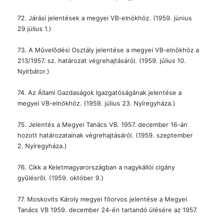
72. Járási jelentések a megyei VB-elnökhöz. (1959. június
29 július 1.)
73. A Mûvelõdési Osztály jelentése a megyei VB-elnökhöz a
213/1957. sz. határozat végrehajtásáról. (1959. július 10.
Nyírbátor.)
74. Az Állami Gazdaságok Igazgatóságának jelentése a
megyei VB-elnökhöz. (1959. július 23. Nyíregyháza.)
75. Jelentés a Megyei Tanács VB. 1957. december 16-án
hozott határozatainak végrehajtásáról. (1959. szeptember
2. Nyíregyháza.)
76. Cikk a Keletmagyarországban a nagykállói cigány
gyûlésrõl. (1959. október 9.)
77. Moskovits Károly megyei fõorvos jelentése a Megyei
Tanács VB 1959. december 24-én tartandó ülésére az 1957.