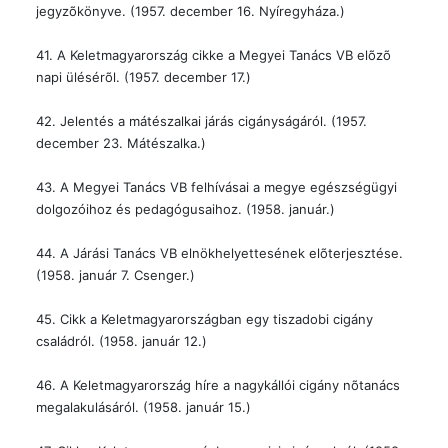
jegyzõkönyve. (1957. december 16. Nyíregyháza.)
41. A Keletmagyarország cikke a Megyei Tanács VB elõzõ
napi ülésérõl. (1957. december 17.)
42. Jelentés a mátészalkai járás cigányságáról. (1957.
december 23. Mátészalka.)
43. A Megyei Tanács VB felhívásai a megye egészségügyi
dolgozóihoz és pedagógusaihoz. (1958. január.)
44. A Járási Tanács VB elnökhelyettesének elõterjesztése.
(1958. január 7. Csenger.)
45. Cikk a Keletmagyarországban egy tiszadobi cigány
családról. (1958. január 12.)
46. A Keletmagyarország híre a nagykállói cigány nõtanács
megalakulásáról. (1958. január 15.)