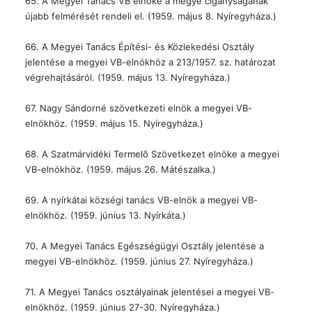
65. A Megyei Tanács VB elnöke a megye cigányságának
újabb felmérését rendeli el. (1959. május 8. Nyíregyháza.)
66. A Megyei Tanács Építési- és Közlekedési Osztály
jelentése a megyei VB-elnökhöz a 213/1957. sz. határozat
végrehajtásáról. (1959. május 13. Nyíregyháza.)
67. Nagy Sándorné szövetkezeti elnök a megyei VB-
elnökhöz. (1959. május 15. Nyíregyháza.)
68. A Szatmárvidéki Termelõ Szövetkezet elnöke a megyei
VB-elnökhöz. (1959. május 26. Mátészalka.)
69. A nyírkátai községi tanács VB-elnök a megyei VB-
elnökhöz. (1959. június 13. Nyírkáta.)
70. A Megyei Tanács Egészségügyi Osztály jelentése a
megyei VB-elnökhöz. (1959. június 27. Nyíregyháza.)
71. A Megyei Tanács osztályainak jelentései a megyei VB-
elnökhöz. (1959. június 27-30. Nyíregyháza.)