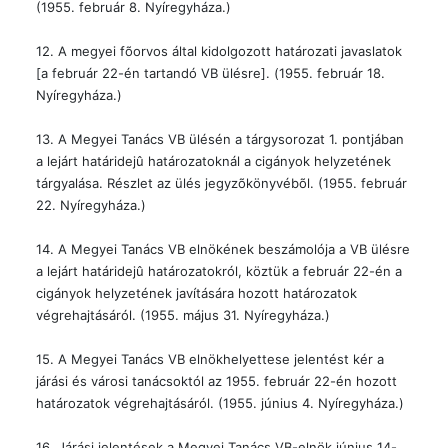
(1955. február 8. Nyíregyháza.)
12. A megyei fõorvos által kidolgozott határozati javaslatok
[a február 22-én tartandó VB ülésre]. (1955. február 18.
Nyíregyháza.)
13. A Megyei Tanács VB ülésén a tárgysorozat 1. pontjában
a lejárt határidejû határozatoknál a cigányok helyzetének
tárgyalása. Részlet az ülés jegyzõkönyvébõl. (1955. február
22. Nyíregyháza.)
14. A Megyei Tanács VB elnökének beszámolója a VB ülésre
a lejárt határidejû határozatokról, köztük a február 22-én a
cigányok helyzetének javítására hozott határozatok
végrehajtásáról. (1955. május 31. Nyíregyháza.)
15. A Megyei Tanács VB elnökhelyettese jelentést kér a
járási és városi tanácsoktól az 1955. február 22-én hozott
határozatok végrehajtásáról. (1955. június 4. Nyíregyháza.)
16. Járási jelentések a Megyei Tanács VB-elnök június 14-