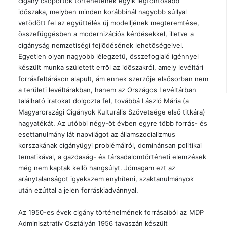
cigány csoportok történetének egyik legfontosabb
idõszaka, melyben minden korábbinál nagyobb súllyal
vetõdött fel az együttélés új modelljének megteremtése,
összefüggésben a modernizációs kérdésekkel, illetve a
cigányság nemzetiségi fejlõdésének lehetõségeivel.
Egyetlen olyan nagyobb lélegzetû, összefoglaló igénnyel
készült munka született errõl az idõszakról, amely levéltári
forrásfeltáráson alapult, ám ennek szerzõje elsõsorban nem
a területi levéltárakban, hanem az Országos Levéltárban
található iratokat dolgozta fel, továbbá László Mária (a
Magyarországi Cigányok Kulturális Szövetsége elsõ titkára)
hagyatékát. Az utóbbi négy-öt évben egyre több forrás- és
esettanulmány lát napvilágot az államszocializmus
korszakának cigányügyi problémáiról, dominánsan politikai
tematikával, a gazdaság- és társadalomtörténeti elemzések
még nem kaptak kellõ hangsúlyt. Jómagam ezt az
aránytalanságot igyekszem enyhíteni, szaktanulmányok
után ezúttal a jelen forráskiadvánnyal.
Az 1950-es évek cigány történelmének forrásaiból az MDP
Adminisztratív Osztályán 1956 tavaszán készült