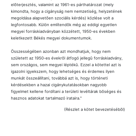
elõterjesztés, valamint az 1961-es párthatározat (mely
kimondta, hogy a cigányság nem nemzetiség, helyzetének
megoldása alapvetõen szociális kérdés) közlése volt a
legfontosabb. Külön említendõk még az eddigi egyetlen
megyei forráskiadványban közzétett, 1950-es években
keletkezett Békés megyei dokumentumok.
Összességében azonban azt mondhatjuk, hogy nem
született az 1950-es évekrõl átfogó jellegû forráskiadvány,
sem országos, sem megyei léptékû. Ezzel a kötettel azt is
igazolni igyekszem, hogy lehetséges és érdemes ilyen
munkát összeállítani, továbbá azt is, hogy történeti
kérdésekben a hazai cigánykutatásokban nagyobb
figyelmet kellene fordítani a területi levéltárak bõséges és
hasznos adatokat tartalmazó irataira."
(Részlet a kötet bevezetésébõl)