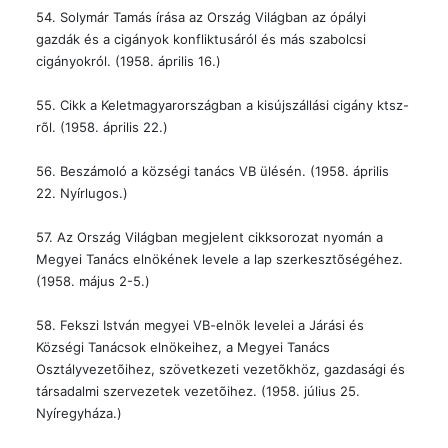
54. Solymár Tamás írása az Ország Világban az ópályi
gazdák és a cigányok konfliktusáról és más szabolcsi
cigányokról. (1958. április 16.)
55. Cikk a Keletmagyarországban a kisújszállási cigány ktsz-
rõl. (1958. április 22.)
56. Beszámoló a községi tanács VB ülésén. (1958. április
22. Nyírlugos.)
57. Az Ország Világban megjelent cikksorozat nyomán a
Megyei Tanács elnökének levele a lap szerkesztõségéhez.
(1958. május 2-5.)
58. Fekszi István megyei VB-elnök levelei a Járási és
Községi Tanácsok elnökeihez, a Megyei Tanács
Osztályvezetõihez, szövetkezeti vezetõkhöz, gazdasági és
társadalmi szervezetek vezetõihez. (1958. július 25.
Nyíregyháza.)