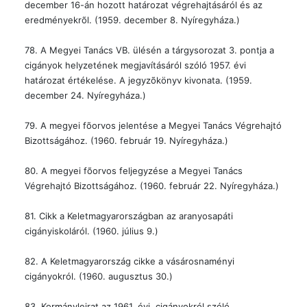
december 16-án hozott határozat végrehajtásáról és az
eredményekrõl. (1959. december 8. Nyíregyháza.)
78. A Megyei Tanács VB. ülésén a tárgysorozat 3. pontja a
cigányok helyzetének megjavításáról szóló 1957. évi
határozat értékelése. A jegyzõkönyv kivonata. (1959.
december 24. Nyíregyháza.)
79. A megyei fõorvos jelentése a Megyei Tanács Végrehajtó
Bizottságához. (1960. február 19. Nyíregyháza.)
80. A megyei fõorvos feljegyzése a Megyei Tanács
Végrehajtó Bizottságához. (1960. február 22. Nyíregyháza.)
81. Cikk a Keletmagyarországban az aranyosapáti
cigányiskoláról. (1960. július 9.)
82. A Keletmagyarország cikke a vásárosnaményi
cigányokról. (1960. augusztus 30.)
83. Kormányleirat az 1961. évi, cigányokról szóló