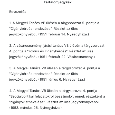
Tartalomjegyzék
Bevezetés
1. A Megyei Tanács VB ülésén a tárgysorozat 5. pontja a
"Cigánykérdés rendezése". Részlet az ülés
jegyzõkönyvébõl. (1951. február 14. Nyíregyháza.)
2. A vásárosnaményi járási tanács VB ülésén a tárgysorozat
4. pontja a "Koldus és cigánykérdés". Részlet az ülés
jegyzõkönyvébõl. (1951. február 22. Vásárosnamény.)
3. A Megyei Tanács VB ülésén a tárgysorozat 4. pontja a
"Cigánykérdés rendezése". Részlet az ülés
jegyzõkönyvébõl. (1951. június 6. Nyíregyháza.)
4. A Megyei Tanács VB ülésén a tárgysorozat 4. pontja
"Szociálpolitikai feladatokról beszámoló", ennek részeként a
"cigányok átnevelése". Részlet az ülés jegyzõkönyvébõl.
(1953. március 26. Nyíregyháza.)