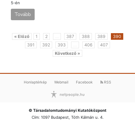
5-én
Tovább
« Előző
1
2
...
387
388
389
390
391
392
393
...
406
407
Következő »
Honlaptérkép
Webmail
Facebook
RSS
© Társadalomtudományi Kutatóközpont
Cím: 1097 Budapest, Tóth Kálmán u. 4.