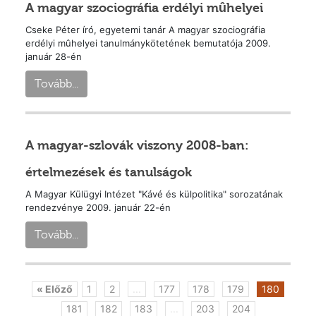
A magyar szociográfia erdélyi mûhelyei
Cseke Péter író, egyetemi tanár A magyar szociográfia
erdélyi mûhelyei tanulmánykötetének bemutatója 2009.
január 28-én
Tovább...
A magyar-szlovák viszony 2008-ban:
értelmezések és tanulságok
A Magyar Külügyi Intézet "Kávé és külpolitika" sorozatának
rendezvénye 2009. január 22-én
Tovább...
« Előző
1
2
...
177
178
179
180
181
182
183
...
203
204