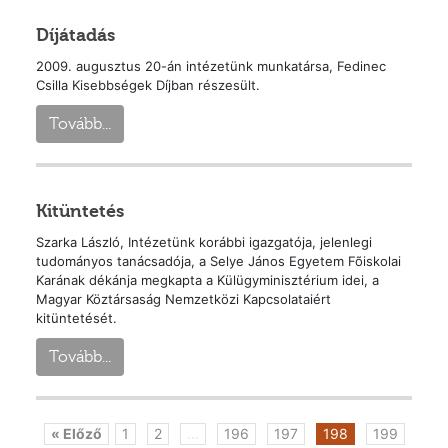
Díjátadás
2009. augusztus 20-án intézetünk munkatársa, Fedinec
Csilla Kisebbségek Díjban részesült.
Tovább...
Kitüntetés
Szarka László, Intézetünk korábbi igazgatója, jelenlegi
tudományos tanácsadója, a Selye János Egyetem Fõiskolai
Karának dékánja megkapta a Külügyminisztérium idei, a
Magyar Köztársaság Nemzetközi Kapcsolataiért
kitüntetését.
Tovább...
« Előző
1
2
...
196
197
198
199