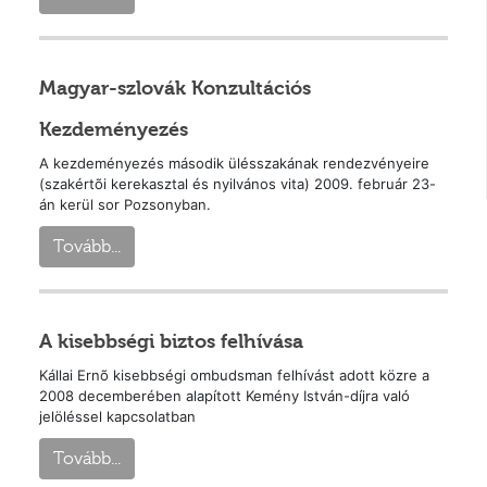
Magyar-szlovák Konzultációs
Kezdeményezés
A kezdeményezés második ülésszakának rendezvényeire
(szakértõi kerekasztal és nyilvános vita) 2009. február 23-
án kerül sor Pozsonyban.
Tovább...
A kisebbségi biztos felhívása
Kállai Ernõ kisebbségi ombudsman felhívást adott közre a
2008 decemberében alapított Kemény István-díjra való
jelöléssel kapcsolatban
Tovább...