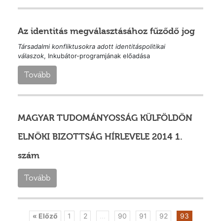
Az identitás megválasztásához fűződő jog
Társadalmi konfliktusokra adott identitáspolitikai
válaszok
, Inkubátor-programjának előadása
Tovább
MAGYAR TUDOMÁNYOSSÁG KÜLFÖLDÖN
ELNÖKI BIZOTTSÁG HÍRLEVELE 2014 1.
szám
Tovább
« Előző
1
2
...
90
91
92
93