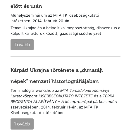
előtt és után
Műhelyszeminárium az MTA TK Kisebbségkutató
Intézetben, 2014. február 20-án
Téma: Ukrajna és a belpolitikai megosztottság, disszenzus a
külpolitikai aktorok között, gazdasági csődhelyzet
Tovább
Kárpáti Ukrajna története a „dunatáji
népek” nemzeti historiográfiájában
Terminológiai workshop az
MTA Társadalomtudományi
Kutatóközpont
KISEBBSÉGKUTATÓ INTÉZETE
és a
TERRA
RECOGNITA ALAPÍTVÁNY – A közép-európai párbeszédért
szervezésében, 2014. február 11-én, az MTA TK
Kisebbségkutató Intézetében
Tovább