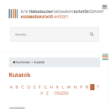
Nyitóoldal
Kutatók
Kutatók
A
B
C
D
E
F
G
H
K
L
M
N
P
R
S
T
V
Z
ÖSSZES