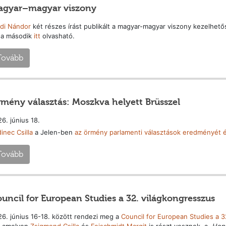
gyar–magyar viszony
rdi Nándor
két részes írást publikált a magyar-magyar viszony kezelhető
 a második
itt
olvasható.
Tovább
mény választás: Moszkva helyett Brüsszel
6. június 18.
inec Csilla
a Jelen-ben
az örmény parlamenti választások eredményét é
Tovább
uncil for European Studies a 32. világkongresszus
6. június 16-18. között rendezi meg a
Council for European Studies a 3
, amelyen
Zsigmond Csilla
és
Feischmidt Margit
is részt vesznek, a
„Hope