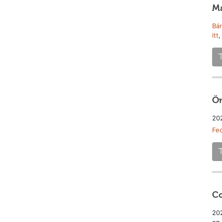
Ma
Bá
itt
,
Ör
202
Fed
Co
202
on