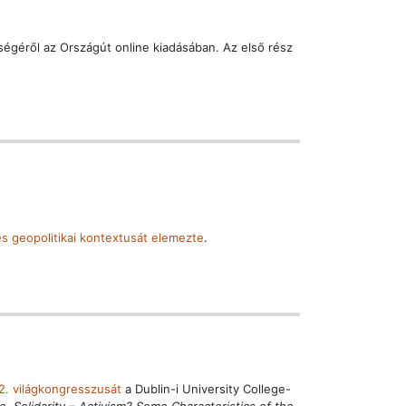
ségéről az Országút online kiadásában. Az első rész
s geopolitikai kontextusát elemezte
.
2. világkongresszusát
a Dublin-i University College-
, Solidarity – Activism? Some Characteristics of the