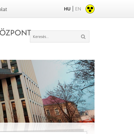
|
HU
EN
lat