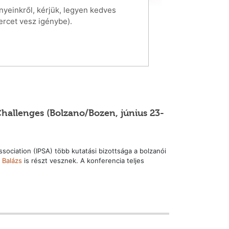
yeinkről, kérjük, legyen kedves
ercet vesz igénybe).
 Challenges (Bolzano/Bozen, június 23-
ssociation (IPSA) több kutatási bizottsága a bolzanói
i Balázs
is részt vesznek. A konferencia teljes