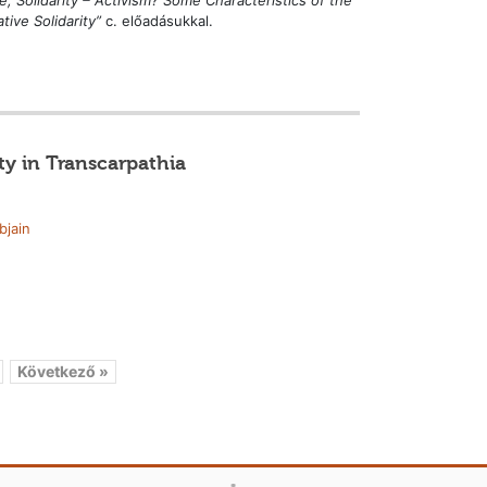
ive Solidarity”
c. előadásukkal.
y in Transcarpathia
bjain
Következő »