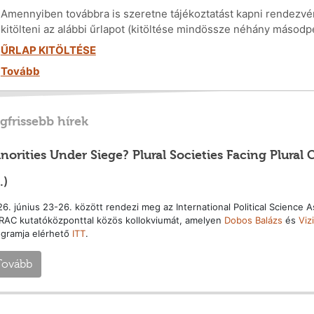
Amennyiben továbbra is szeretne tájékoztatást kapni rendezvén
kitölteni az alábbi űrlapot (kitöltése mindössze néhány másodp
ŰRLAP KITÖLTÉSE
Tovább
gfrissebb hírek
norities Under Siege? Plural Societies Facing Plural
.)
6. június 23-26. között rendezi meg az International Political Science A
RAC kutatóközponttal közös kollokviumát, amelyen
Dobos Balázs
és
Viz
ogramja elérhető
ITT
.
Tovább