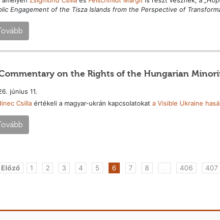
lic Engagement of the Tisza Islands from the Perspective of Transformat
Tovább
Commentary on the Rights of the Hungarian Minorit
6. június 11.
inec Csilla
értékeli a magyar-ukrán kapcsolatokat
a Visible Ukraine hasá
Tovább
 Előző
1
2
3
4
5
6
7
8
...
406
407