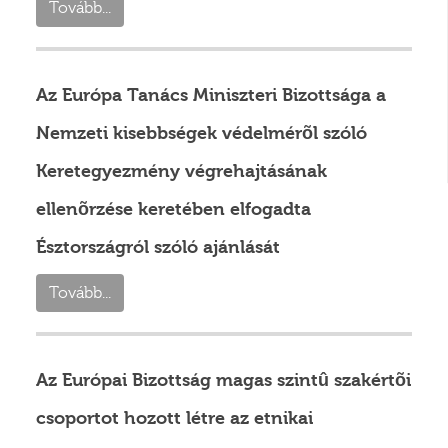
Tovább...
Az Európa Tanács Miniszteri Bizottsága a
Nemzeti kisebbségek védelmérõl szóló
Keretegyezmény végrehajtásának
ellenõrzése keretében elfogadta
Észtországról szóló ajánlását
Tovább...
Az Európai Bizottság magas szintû szakértõi
csoportot hozott létre az etnikai