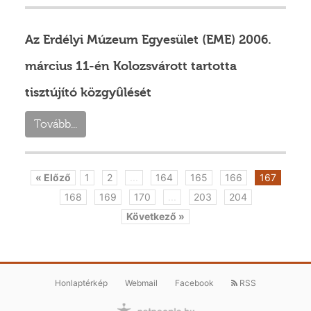
Az Erdélyi Múzeum Egyesület (EME) 2006.
március 11-én Kolozsvárott tartotta
tisztújító közgyûlését
Tovább...
« Előző
1
2
...
164
165
166
167
168
169
170
...
203
204
Következő »
Honlaptérkép
Webmail
Facebook
RSS