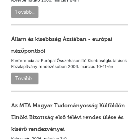
Kötetbemutató 2006. március 8-án
Tovább...
Állam és kisebbség Ázsiában - európai
nézõpontból
Konferencia az Európai Összehasonlító Kisebbségkutatások
Közalapítvány rendezésében 2006. március 10-11-én
Tovább...
Az MTA Magyar Tudományosság Külföldön
Elnöki Bizottság elsõ félévi rendes ülése és
kísérõ rendezvényei
Kolozsvár, 2006. március 7-9.