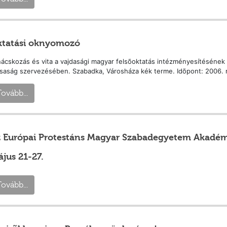
tatási oknyomozó
ácskozás és vita a vajdasági magyar felsõoktatás intézményesítéséne
saság szervezésében. Szabadka, Városháza kék terme. Idõpont: 2006. m
ovább...
 Európai Protestáns Magyar Szabadegyetem Akadém
jus 21-27.
ovább...