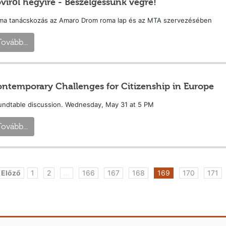
virõl hegyire - Beszélgessünk végre!
ma tanácskozás az Amaro Drom roma lap és az MTA szervezésében
ovább...
ntemporary Challenges for Citizenship in Europe
undtable discussion. Wednesday, May 31 at 5 PM
ovább...
 Előző
1
2
...
166
167
168
169
170
171