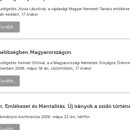
zélgetés Józsa Lászlóval, a vajdasági Magyar Nemzeti Tanács elnökével
án kedden, 17 órakor
ovább...
sebbségben Magyarországon
zélgetés Heinek Ottóval, a a Magyarországi Németek Országos Önkormá
ézetben 2006. május 18-án, csütörtökön, 17 órakor
ovább...
r, Emlékezet és Mentalitás. Új irányok a zsidó történ
dományos konferencia 2006. május 22-én, hétfõn
ovább...