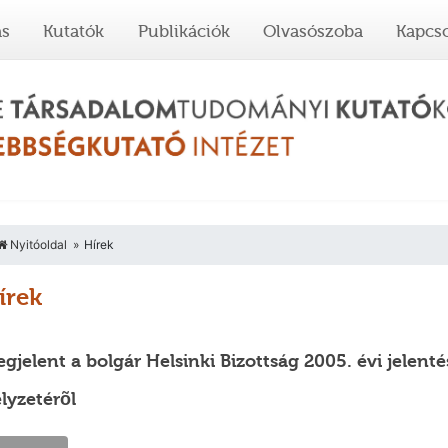
ás
Kutatók
Publikációk
Olvasószoba
Kapcso
Nyitóoldal
Hírek
írek
gjelent a bolgár Helsinki Bizottság 2005. évi jelenté
lyzetérõl