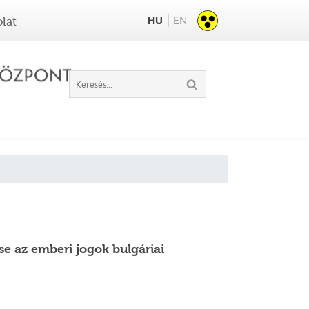
|
HU
EN
lat
se az emberi jogok bulgáriai