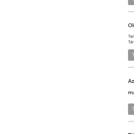
Ok
Tan
Tár
T
Az
má
T