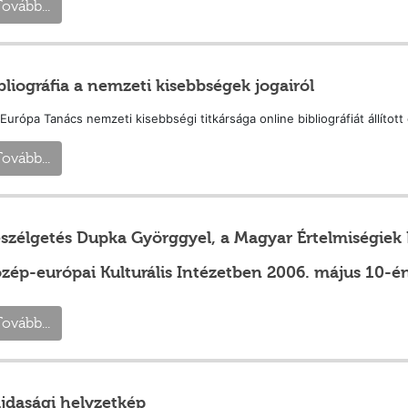
ovább...
bliográfia a nemzeti kisebbségek jogairól
Európa Tanács nemzeti kisebbségi titkársága online bibliográfiát állítot
ovább...
szélgetés Dupka Györggyel, a Magyar Értelmiségiek 
zép-európai Kulturális Intézetben 2006. május 10-én
ovább...
jdasági helyzetkép