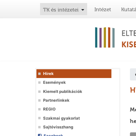
Intézet
Kutat
TK és intézetei
Hírek
Események
H
Kiemelt publikációk
Partnerlinkek
Me
REGIO
Szakmai gyakorlat
he
Sajtóvisszhang
Facebook