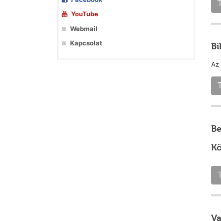
T
YouTube
Webmail
Kapcsolat
Bi
Az 
T
Be
Kö
T
Va