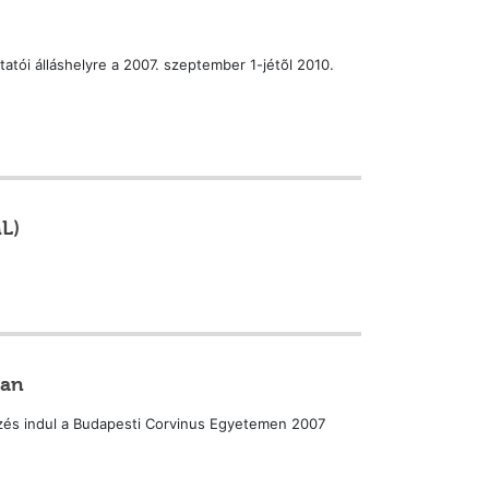
atói álláshelyre a 2007. szeptember 1-jétõl 2010.
L)
ban
zés indul a Budapesti Corvinus Egyetemen 2007