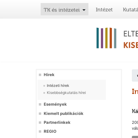
Intézet
Kutat
TK és intézetei
Hírek
Intézeti hírek
I
Kisebbségkutatás hírei
Események
Ká
Kiemelt publikációk
Partnerlinkek
200
vál
REGIO