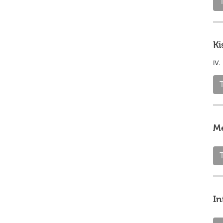
Ki
IV.
Me
In