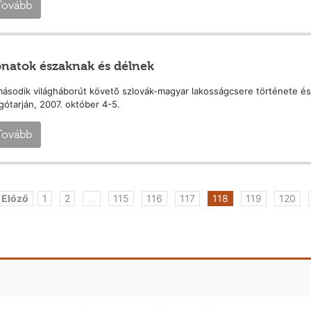
Tovább
natok északnak és délnek
ásodik világháborút követõ szlovák-magyar lakosságcsere története 
gótarján, 2007. október 4-5.
Tovább
 Előző
1
2
...
115
116
117
118
119
120