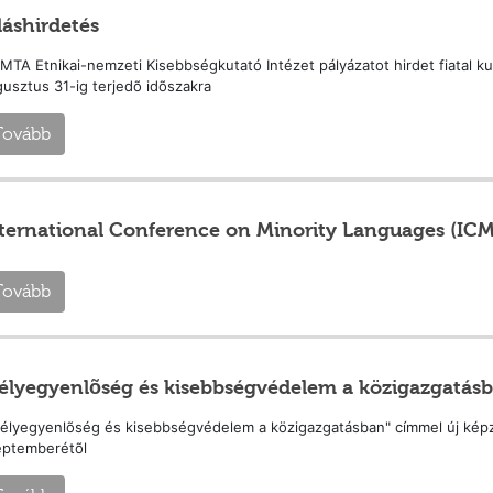
láshirdetés
MTA Etnikai-nemzeti Kisebbségkutató Intézet pályázatot hirdet fiatal kut
usztus 31-ig terjedõ idõszakra
Tovább
ternational Conference on Minority Languages (ICM
Tovább
élyegyenlõség és kisebbségvédelem a közigazgatás
élyegyenlõség és kisebbségvédelem a közigazgatásban" címmel új kép
eptemberétõl