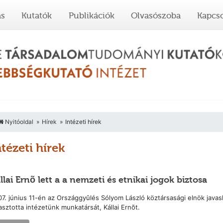
ás
Kutatók
Publikációk
Olvasószoba
Kapcso
Nyitóoldal
Hírek
Intézeti hírek
ntézeti hírek
llai Ernõ lett a a nemzeti és etnikai jogok biztosa
7. június 11-én az Országgyûlés Sólyom László köztársasági elnök javasl
asztotta intézetünk munkatársát, Kállai Ernõt.