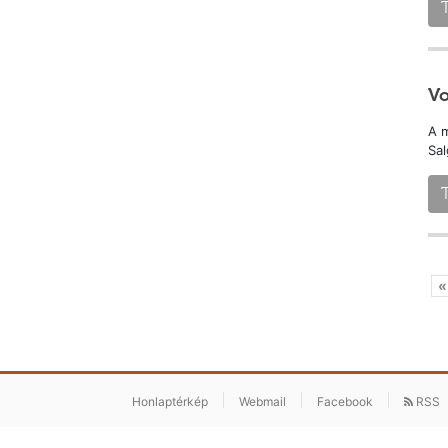
Vo
A m
Sal
«
Honlaptérkép
Webmail
Facebook
RSS