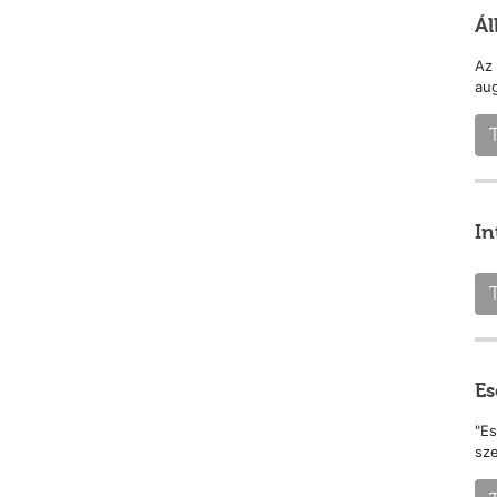
Ál
Az 
aug
In
Es
"Es
sz