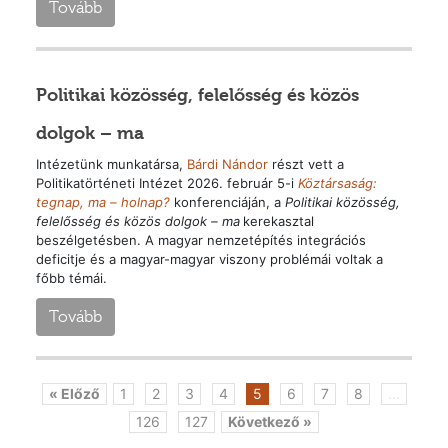
Tovább
Politikai közösség, felelősség és közös
dolgok – ma
Intézetünk munkatársa,
Bárdi Nándor
részt vett a
Politikatörténeti Intézet 2026. február 5-i
Köztársaság:
tegnap, ma – holnap?
konferenciáján, a
Politikai közösség,
felelősség és közös dolgok – ma
kerekasztal
beszélgetésben. A magyar nemzetépítés integrációs
deficitje és a magyar-magyar viszony problémái voltak a
főbb témái.
Tovább
« Előző
1
2
3
4
5
6
7
8
...
126
127
Következő »