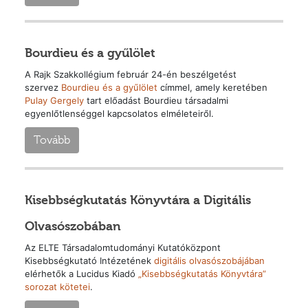
Bourdieu és a gyűlölet
A Rajk Szakkollégium február 24-én beszélgetést
szervez
Bourdieu és a gyűlölet
címmel, amely keretében
Pulay Gergely
tart előadást Bourdieu társadalmi
egyenlőtlenséggel kapcsolatos elméleteiről.
Tovább
Kisebbségkutatás Könyvtára a Digitális
Olvasószobában
Az ELTE Társadalomtudományi Kutatóközpont
Kisebbségkutató Intézetének
digitális olvasószobájában
elérhetők a Lucidus Kiadó
„Kisebbségkutatás Könyvtára”
sorozat kötetei
.