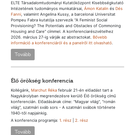
ELTE Társadalomtudományi Kutatóközpont Kisebbségkutató
Intézetének tudományos munkatársai,
Ámon Katalin
és
Dés
Fanni
, valamint Angelina Kussy, a barcelonai Universitat
Pompeu Fabra kutatója szervezik "A Feminist Social
Provisioning? The Potentials and Obstacles of Commoning
Housing and Care" címmel. A konferenciarészvételhez
2026. március 27-ig várják az abstractokat.
Bővebb
információ a konferenciáról és a panelről itt olvasható
.
Tovább
Élő örökség konferencia
Kollégánk,
Marchut Réka
február 21-én előadást tart a
Nagykárolyban megrendezésre kerülő Élő örökség című
konferencián. Előadásának címe: "Magyar világ", "román
világ", szatmári sváb sors - A szatmári svábok története
1940-től napjainkig.
A konferencia programja:
1. rész
|
2. rész
Tovább