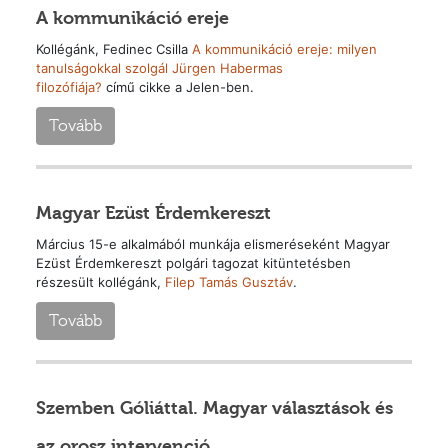
A kommunikáció ereje
Kollégánk, Fedinec Csilla
A kommunikáció ereje: milyen
tanulságokkal szolgál Jürgen Habermas
filozófiája?
című
cikke a Jelen-ben.
Tovább
Magyar Ezüst Érdemkereszt
Március 15-e alkalmából munkája elismeréseként Magyar
Ezüst Érdemkereszt polgári tagozat kitüntetésben
részesült kollégánk,
Filep Tamás Gusztáv
.
Tovább
Szemben Góliáttal. Magyar választások és
az orosz intervenció