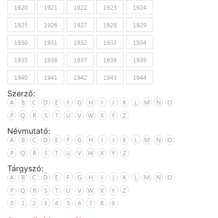
1920
1921
1922
1923
1924
1925
1926
1927
1928
1929
1930
1931
1932
1933
1934
1935
1936
1937
1938
1939
1940
1941
1942
1943
1944
Szerző:
A
B
C
D
E
F
G
H
I
J
K
L
M
N
O
P
Q
R
S
T
U
V
W
X
Y
Z
Névmutató:
A
B
C
D
E
F
G
H
I
J
K
L
M
N
O
P
Q
R
S
T
U
V
W
X
Y
Z
Tárgyszó:
A
B
C
D
E
F
G
H
I
J
K
L
M
N
O
P
Q
R
S
T
U
V
W
X
Y
Z
0
1
2
3
4
5
6
7
8
9