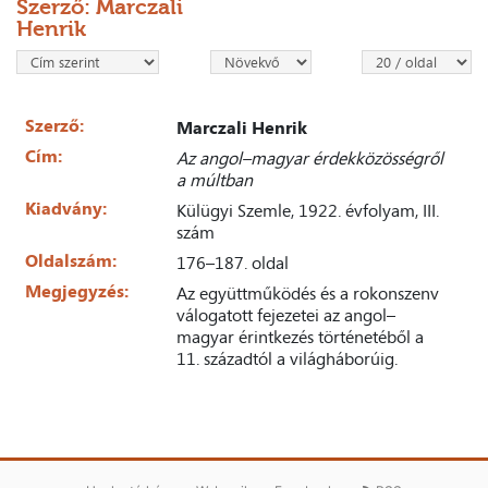
Szerző: Marczali
Henrik
Szerző:
Marczali Henrik
Cím:
Az angol–magyar érdekközösségről
a múltban
Kiadvány:
Külügyi Szemle, 1922. évfolyam, III.
szám
Oldalszám:
176–187. oldal
Megjegyzés:
Az együttműködés és a rokonszenv
válogatott fejezetei az angol–
magyar érintkezés történetéből a
11. századtól a világháborúig.