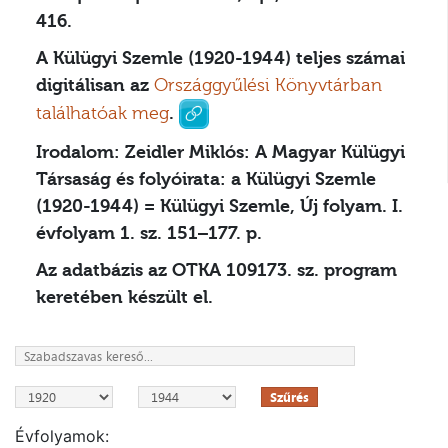
416.
A Külügyi Szemle (1920-1944) teljes számai
digitálisan az
Országgyűlési Könyvtárban
találhatóak meg
.
Irodalom:
Zeidler Miklós: A Magyar Külügyi
Társaság és folyóirata: a Külügyi Szemle
(1920-1944) = Külügyi Szemle, Új folyam. I.
évfolyam 1. sz. 151–177. p.
Az adatbázis az OTKA 109173. sz. program
keretében készült el.
Szűrés
Évfolyamok: