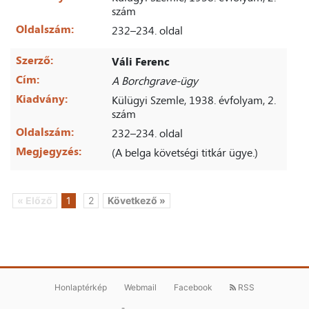
szám
Oldalszám:
232–234. oldal
Szerző:
Váli Ferenc
Cím:
A Borchgrave-ügy
Kiadvány:
Külügyi Szemle, 1938. évfolyam, 2.
szám
Oldalszám:
232–234. oldal
Megjegyzés:
(A belga követségi titkár ügye.)
« Előző
1
2
Következő »
Honlaptérkép
Webmail
Facebook
RSS