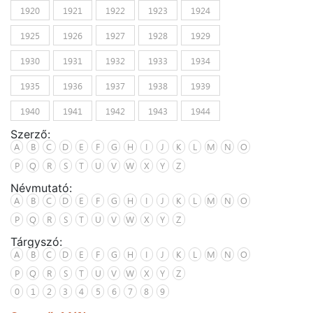
1920
1921
1922
1923
1924
1925
1926
1927
1928
1929
1930
1931
1932
1933
1934
1935
1936
1937
1938
1939
1940
1941
1942
1943
1944
Szerző:
A
B
C
D
E
F
G
H
I
J
K
L
M
N
O
P
Q
R
S
T
U
V
W
X
Y
Z
Névmutató:
A
B
C
D
E
F
G
H
I
J
K
L
M
N
O
P
Q
R
S
T
U
V
W
X
Y
Z
Tárgyszó:
A
B
C
D
E
F
G
H
I
J
K
L
M
N
O
P
Q
R
S
T
U
V
W
X
Y
Z
0
1
2
3
4
5
6
7
8
9