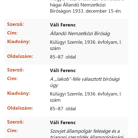
hágai Állandó Nemzetközi
Bíróságon 1933. december 15-én.
Szerző:
Váli Ferenc
Cím:
Állandó Nemzetközi Bíróság
Kiadvány:
Külügyi Szemle, 1936. évfolyam, I.
szám
Oldalszám:
85–87. oldal
Szerző:
Váli Ferenc
Cím:
A „Jakob”-féle választott bírósági
ügy
Kiadvány:
Külügyi Szemle, 1936. évfolyam, I.
szám
Oldalszám:
85–87. oldal
Szerző:
Váli Ferenc
Cím:
Szovjet állampolgár felesége és a
trianoni szerződés állampolgársági