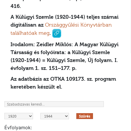
416.
A Külügyi Szemle (1920-1944) teljes számai
digitálisan az
Országgyűlési Könyvtárban
találhatóak meg
.
Irodalom:
Zeidler Miklós: A Magyar Külügyi
Társaság és folyóirata: a Külügyi Szemle
(1920-1944) = Külügyi Szemle, Új folyam. I.
évfolyam 1. sz. 151–177. p.
Az adatbázis az OTKA 109173. sz. program
keretében készült el.
Szűrés
Évfolyamok: