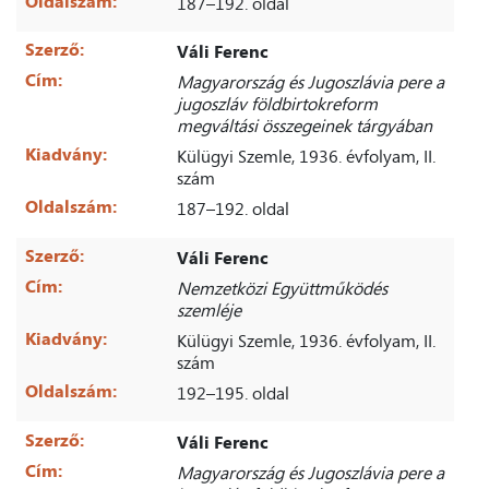
Oldalszám:
187–192. oldal
Szerző:
Váli Ferenc
Cím:
Magyarország és Jugoszlávia pere a
jugoszláv földbirtokreform
megváltási összegeinek tárgyában
Kiadvány:
Külügyi Szemle, 1936. évfolyam, II.
szám
Oldalszám:
187–192. oldal
Szerző:
Váli Ferenc
Cím:
Nemzetközi Együttműködés
szemléje
Kiadvány:
Külügyi Szemle, 1936. évfolyam, II.
szám
Oldalszám:
192–195. oldal
Szerző:
Váli Ferenc
Cím:
Magyarország és Jugoszlávia pere a