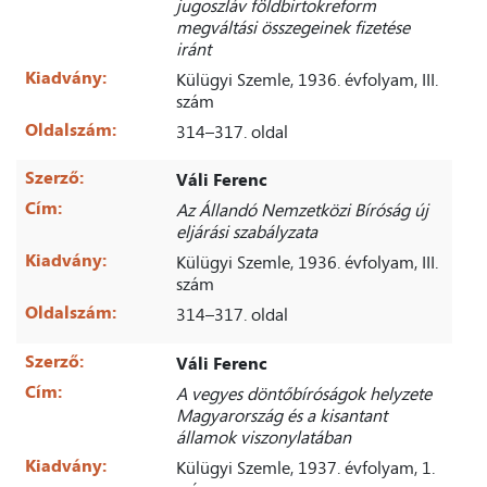
jugoszláv földbirtokreform
megváltási összegeinek fizetése
iránt
Kiadvány:
Külügyi Szemle, 1936. évfolyam, III.
szám
Oldalszám:
314–317. oldal
Szerző:
Váli Ferenc
Cím:
Az Állandó Nemzetközi Bíróság új
eljárási szabályzata
Kiadvány:
Külügyi Szemle, 1936. évfolyam, III.
szám
Oldalszám:
314–317. oldal
Szerző:
Váli Ferenc
Cím:
A vegyes döntőbíróságok helyzete
Magyarország és a kisantant
államok viszonylatában
Kiadvány:
Külügyi Szemle, 1937. évfolyam, 1.