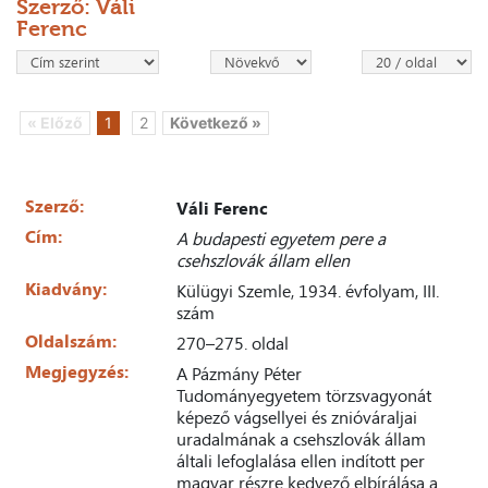
Szerző: Váli
Ferenc
« Előző
1
2
Következő »
Szerző:
Váli Ferenc
Cím:
A budapesti egyetem pere a
csehszlovák állam ellen
Kiadvány:
Külügyi Szemle, 1934. évfolyam, III.
szám
Oldalszám:
270–275. oldal
Megjegyzés:
A Pázmány Péter
Tudományegyetem törzsvagyonát
képező vágsellyei és znióváraljai
uradalmának a csehszlovák állam
általi lefoglalása ellen indított per
magyar részre kedvező elbírálása a