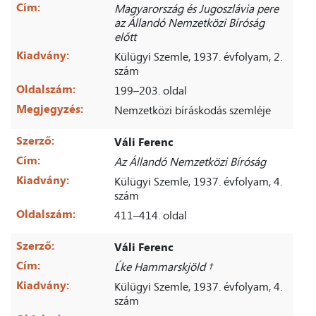
Cím:
Magyarország és Jugoszlávia pere
az Állandó Nemzetközi Bíróság
előtt
Kiadvány:
Külügyi Szemle, 1937. évfolyam, 2.
szám
Oldalszám:
199–203. oldal
Megjegyzés:
Nemzetközi bíráskodás szemléje
Szerző:
Váli Ferenc
Cím:
Az Állandó Nemzetközi Bíróság
Kiadvány:
Külügyi Szemle, 1937. évfolyam, 4.
szám
Oldalszám:
411–414. oldal
Szerző:
Váli Ferenc
Cím:
Ĺke Hammarskjöld †
Kiadvány:
Külügyi Szemle, 1937. évfolyam, 4.
szám