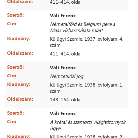
Oldalszám:
411–414. oldal
Szerző:
Váli Ferenc
Cím:
Németalföld és Belgium pere a
Maas vízhasználata miatt
Kiadvány:
Külügyi Szemle, 1937. évfolyam, 4.
szám
Oldalszám:
411–414. oldal
Szerző:
Váli Ferenc
Cím:
Nemzetközi jog
Kiadvány:
Külügyi Szemle, 1938. évfolyam, 1.
szám
Oldalszám:
148–164. oldal
Szerző:
Váli Ferenc
Cím:
A krétai és szamoszi világítótornyok
ügye
Kiadvány:
Külügyi Szemle, 1938. évfolyam, 2.