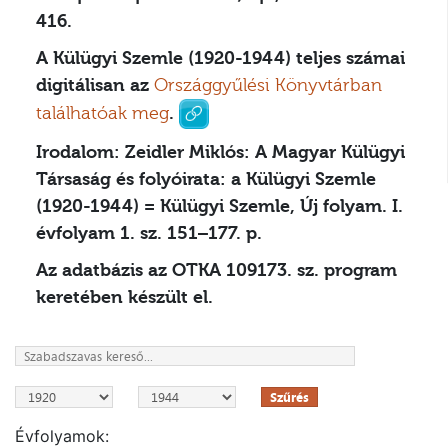
416.
A Külügyi Szemle (1920-1944) teljes számai
digitálisan az
Országgyűlési Könyvtárban
találhatóak meg
.
Irodalom:
Zeidler Miklós: A Magyar Külügyi
Társaság és folyóirata: a Külügyi Szemle
(1920-1944) = Külügyi Szemle, Új folyam. I.
évfolyam 1. sz. 151–177. p.
Az adatbázis az OTKA 109173. sz. program
keretében készült el.
Szűrés
Évfolyamok: