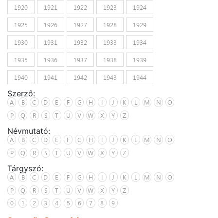
1920
1921
1922
1923
1924
1925
1926
1927
1928
1929
1930
1931
1932
1933
1934
1935
1936
1937
1938
1939
1940
1941
1942
1943
1944
Szerző:
A
B
C
D
E
F
G
H
I
J
K
L
M
N
O
P
Q
R
S
T
U
V
W
X
Y
Z
Névmutató:
A
B
C
D
E
F
G
H
I
J
K
L
M
N
O
P
Q
R
S
T
U
V
W
X
Y
Z
Tárgyszó:
A
B
C
D
E
F
G
H
I
J
K
L
M
N
O
P
Q
R
S
T
U
V
W
X
Y
Z
0
1
2
3
4
5
6
7
8
9