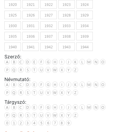
1920
1921
1922
1923
1924
1925
1926
1927
1928
1929
1930
1931
1932
1933
1934
1935
1936
1937
1938
1939
1940
1941
1942
1943
1944
Szerző:
A
B
C
D
E
F
G
H
I
J
K
L
M
N
O
P
Q
R
S
T
U
V
W
X
Y
Z
Névmutató:
A
B
C
D
E
F
G
H
I
J
K
L
M
N
O
P
Q
R
S
T
U
V
W
X
Y
Z
Tárgyszó:
A
B
C
D
E
F
G
H
I
J
K
L
M
N
O
P
Q
R
S
T
U
V
W
X
Y
Z
0
1
2
3
4
5
6
7
8
9