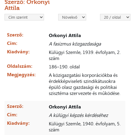
Szerző: Orkonyi
Attila
Szerző:
Orkonyi Attila
Cím:
A fasizmus közgazdasága
Kiadvány:
Külügyi Szemle, 1939. évfolyam, 2.
szám
Oldalszám:
186–190. oldal
Megjegyzés:
A közigazgatási korporációkba és
érdekképviseleti szindikátusokra
épülő olasz gazdasági és politikai
szisztéma szervezete és működése.
Szerző:
Orkonyi Attila
Cím:
A külügyi képzés kérdéséhez
Kiadvány:
Külügyi Szemle, 1940. évfolyam, 5.
szám