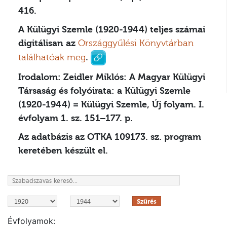
416.
A Külügyi Szemle (1920-1944) teljes számai
digitálisan az
Országgyűlési Könyvtárban
találhatóak meg
.
Irodalom:
Zeidler Miklós: A Magyar Külügyi
Társaság és folyóirata: a Külügyi Szemle
(1920-1944) = Külügyi Szemle, Új folyam. I.
évfolyam 1. sz. 151–177. p.
Az adatbázis az OTKA 109173. sz. program
keretében készült el.
Szűrés
Évfolyamok: