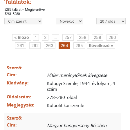
Találatok:
5289 találat – Megjelenítve:
5261-5280
« Előző
1
2
...
257
258
259
260
261
262
263
264
265
Következő »
Szerző:
Cím:
Hitler merénylőinek kivégzése
Kiadvány:
Külügyi Szemle, 1944. évfolyam, 4.
szám
Oldalszám:
278–280. oldal
Megjegyzés:
Külpolitikai szemle
Szerző:
Cím:
Magyar hangverseny Bécsben