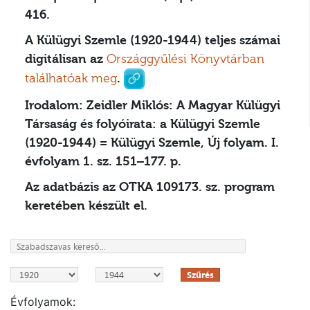
416.
A Külügyi Szemle (1920-1944) teljes számai
digitálisan az
Országgyűlési Könyvtárban
találhatóak meg
.
Irodalom:
Zeidler Miklós: A Magyar Külügyi
Társaság és folyóirata: a Külügyi Szemle
(1920-1944) = Külügyi Szemle, Új folyam. I.
évfolyam 1. sz. 151–177. p.
Az adatbázis az OTKA 109173. sz. program
keretében készült el.
Szűrés
Évfolyamok: