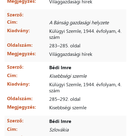
Megjegyzés:
Világgazdasági hírek
Szerző:
Cím:
A Bánság gazdasági helyzete
Kiadvány:
Külügyi Szemle, 1944. évfolyam, 4.
szám
Oldalszám:
283–285. oldal
Megjegyzés:
Világgazdasági hírek
Szerző:
Bédi Imre
Cím:
Kisebbségi szemle
Kiadvány:
Külügyi Szemle, 1944. évfolyam, 4.
szám
Oldalszám:
285–292. oldal
Megjegyzés:
Kisebbségi szemle
Szerző:
Bédi Imre
Cím:
Szlovákia