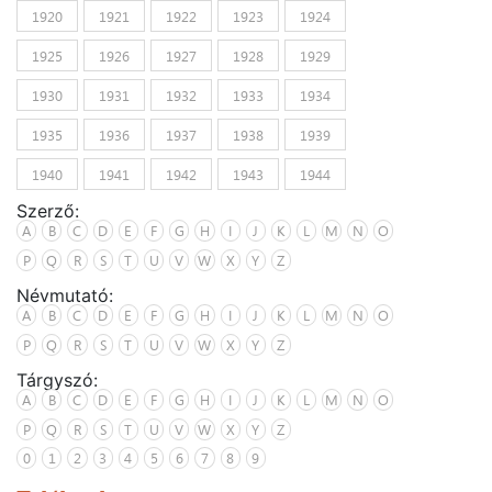
1920
1921
1922
1923
1924
1925
1926
1927
1928
1929
1930
1931
1932
1933
1934
1935
1936
1937
1938
1939
1940
1941
1942
1943
1944
Szerző:
A
B
C
D
E
F
G
H
I
J
K
L
M
N
O
P
Q
R
S
T
U
V
W
X
Y
Z
Névmutató:
A
B
C
D
E
F
G
H
I
J
K
L
M
N
O
P
Q
R
S
T
U
V
W
X
Y
Z
Tárgyszó:
A
B
C
D
E
F
G
H
I
J
K
L
M
N
O
P
Q
R
S
T
U
V
W
X
Y
Z
0
1
2
3
4
5
6
7
8
9