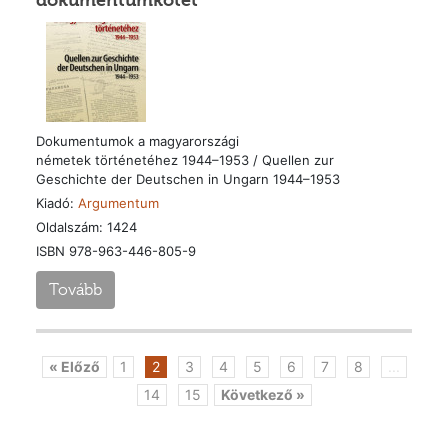
dokumentumkötet
Dokumentumok a magyarországi
németek történetéhez 1944–1953 / Quellen zur
Geschichte der Deutschen in Ungarn 1944–1953
Kiadó:
Argumentum
Oldalszám: 1424
ISBN 978-963-446-805-9
Tovább
« Előző
1
2
3
4
5
6
7
8
...
14
15
Következő »