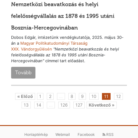
Nemzetközi beavatkozás és helyi
felelősségvállalás az 1878 és 1995 utáni
Bosznia-Hercegovinában
Dobos Edgár, intézetünk vendégkutatója, 2025. május 30-
án a
Magyar Politikatudományi Társaság
XXX. Vándorgyűlésén
"
Nemzetközi beavatkozás és helyi
felelősségvállalás az 1878 és 1995 utáni Bosznia-
Hercegovinában"
címmel tart előadást.
Tovább
« Előző
1
2
...
8
9
10
11
12
13
14
...
126
127
Következő »
Honlaptérkép
Webmail
Facebook
RSS