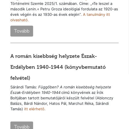
Történelmi Szemle 2025/1. számában. Címe: „»Te leszel a
második Lenin.« Petru Groza ideológiai fordulata az 1920-as
évek végén és az 1930-as évek elején”.
A tanulmány itt
olvasható.
Tovább
A román kisebbség helyzete Észak-
Erdélyben 1940-1944 (könyvbemutató
felvétel)
Sárándi Tamás:
Függőben? A román kisebbség helyzete
Észak-Erdélyben 1940-1944
című könyvének az Írók
Boltjában tartott bemutatójáról készült felvétel (Ablonczy
Balázs, Bárdi Nándor, Hatos Pál, Marchut Réka, Sárándi
Tamás)
itt elérhető.
Tovább