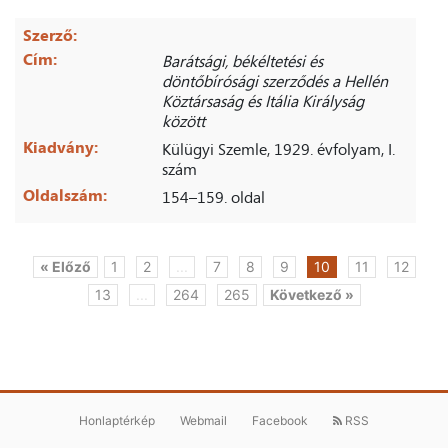
Szerző:
Cím:
Barátsági, békéltetési és
döntőbírósági szerződés a Hellén
Köztársaság és Itália Királyság
között
Kiadvány:
Külügyi Szemle, 1929. évfolyam, I.
szám
Oldalszám:
154–159. oldal
« Előző
1
2
...
7
8
9
10
11
12
13
...
264
265
Következő »
Honlaptérkép
Webmail
Facebook
RSS