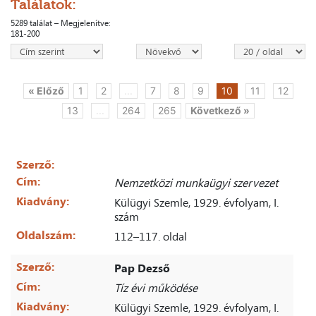
Találatok:
5289 találat – Megjelenítve:
181-200
« Előző
1
2
...
7
8
9
10
11
12
13
...
264
265
Következő »
Szerző:
Cím:
Nemzetközi munkaügyi szervezet
Kiadvány:
Külügyi Szemle, 1929. évfolyam, I.
szám
Oldalszám:
112–117. oldal
Szerző:
Pap Dezső
Cím:
Tíz évi működése
Kiadvány:
Külügyi Szemle, 1929. évfolyam, I.