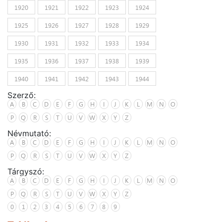
1920
1921
1922
1923
1924
1925
1926
1927
1928
1929
1930
1931
1932
1933
1934
1935
1936
1937
1938
1939
1940
1941
1942
1943
1944
Szerző:
A
B
C
D
E
F
G
H
I
J
K
L
M
N
O
P
Q
R
S
T
U
V
W
X
Y
Z
Névmutató:
A
B
C
D
E
F
G
H
I
J
K
L
M
N
O
P
Q
R
S
T
U
V
W
X
Y
Z
Tárgyszó:
A
B
C
D
E
F
G
H
I
J
K
L
M
N
O
P
Q
R
S
T
U
V
W
X
Y
Z
0
1
2
3
4
5
6
7
8
9