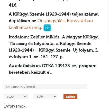
416.
A Külügyi Szemle (1920-1944) teljes számai
digitálisan az
Országgyűlési Könyvtárban
találhatóak meg
.
Irodalom:
Zeidler Miklós: A Magyar Külügyi
Társaság és folyóirata: a Külügyi Szemle
(1920-1944) = Külügyi Szemle, Új folyam. I.
évfolyam 1. sz. 151–177. p.
Az adatbázis az OTKA 109173. sz. program
keretében készült el.
Szűrés
Évfolyamok: