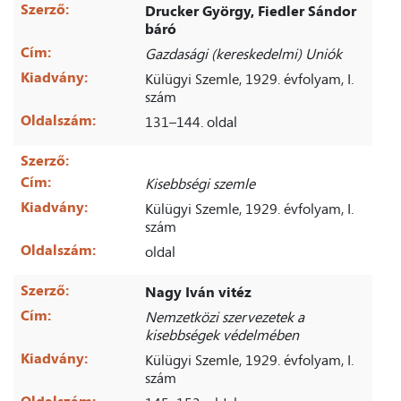
Szerző:
Drucker György, Fiedler Sándor
báró
Cím:
Gazdasági (kereskedelmi) Uniók
Kiadvány:
Külügyi Szemle, 1929. évfolyam, I.
szám
Oldalszám:
131–144. oldal
Szerző:
Cím:
Kisebbségi szemle
Kiadvány:
Külügyi Szemle, 1929. évfolyam, I.
szám
Oldalszám:
oldal
Szerző:
Nagy Iván vitéz
Cím:
Nemzetközi szervezetek a
kisebbségek védelmében
Kiadvány:
Külügyi Szemle, 1929. évfolyam, I.
szám
Oldalszám: