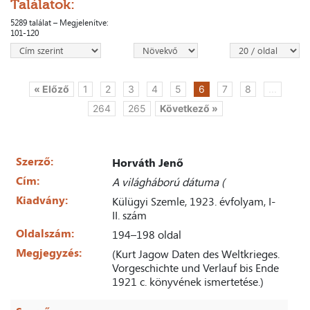
Találatok:
5289 találat – Megjelenítve:
101-120
« Előző
1
2
3
4
5
6
7
8
...
264
265
Következő »
Szerző:
Horváth Jenő
Cím:
A világháború dátuma (
Kiadvány:
Külügyi Szemle, 1923. évfolyam, I-
II. szám
Oldalszám:
194–198 oldal
Megjegyzés:
(Kurt Jagow Daten des Weltkrieges.
Vorgeschichte und Verlauf bis Ende
1921 c. könyvének ismertetése.)