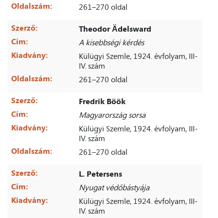
Oldalszám:
261–270 oldal
Szerző:
Theodor Ädelsward
Cím:
A kisebbségi kérdés
Kiadvány:
Külügyi Szemle, 1924. évfolyam, III-
IV. szám
Oldalszám:
261–270 oldal
Szerző:
Fredrik Böök
Cím:
Magyarország sorsa
Kiadvány:
Külügyi Szemle, 1924. évfolyam, III-
IV. szám
Oldalszám:
261–270 oldal
Szerző:
L. Petersens
Cím:
Nyugat védőbástyája
Kiadvány:
Külügyi Szemle, 1924. évfolyam, III-
IV. szám