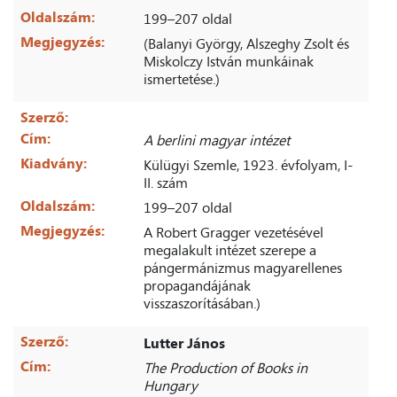
Oldalszám:
199–207 oldal
Megjegyzés:
(Balanyi György, Alszeghy Zsolt és
Miskolczy István munkáinak
ismertetése.)
Szerző:
Cím:
A berlini magyar intézet
Kiadvány:
Külügyi Szemle, 1923. évfolyam, I-
II. szám
Oldalszám:
199–207 oldal
Megjegyzés:
A Robert Gragger vezetésével
megalakult intézet szerepe a
pángermánizmus magyarellenes
propagandájának
visszaszorításában.)
Szerző:
Lutter János
Cím:
The Production of Books in
Hungary