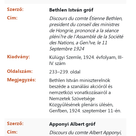
Szerző:
Bethlen István gróf
Cím:
Discours du comte Étienne Bethlen,
president du conseil des ministres
de Hongrie, prononcé a la séance
pléni?re de l'Assamblé de la Société
des Nations, a Gen?ve, le 11
Septembre 1924
Kiadvány:
Külügyi Szemle, 1924. évfolyam, III-
IV. szám
Oldalszám:
233–239. oldal
Megjegyzés:
Bethlen István miniszterelnök
beszéde a szanálási akcióról és
nemzetközi vonatkozásairól a
Nemzetek Szövetsége
Közgyűlésének plenáris ülésén,
Genfben, 1924. szeptember 11-én.
Szerző:
Apponyi Albert gróf
Cím:
Discours du comte Albert Apponyi,