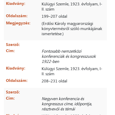
Kiadvány:
Külügyi Szemle, 1923. évfolyam, I-
II. szám
Oldalszám:
199–207 oldal
Megjegyzés:
(Erdősi Károly magyarországi
könyvtermésről szóló munkájának
ismertetése.)
Szerző:
Cím:
Fontosabb nemzetközi
konferenciák és kongresszusok
1922-ben
Kiadvány:
Külügyi Szemle, 1923. évfolyam, I-
II. szám
Oldalszám:
208–231 oldal
Szerző:
Cím:
Negyven konferencia és
kongresszus címe, időpontja,
résztvevői és témái