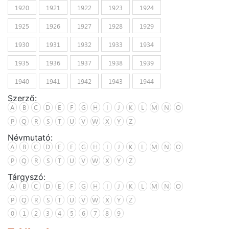
1920
1921
1922
1923
1924
1925
1926
1927
1928
1929
1930
1931
1932
1933
1934
1935
1936
1937
1938
1939
1940
1941
1942
1943
1944
Szerző:
A
B
C
D
E
F
G
H
I
J
K
L
M
N
O
P
Q
R
S
T
U
V
W
X
Y
Z
Névmutató:
A
B
C
D
E
F
G
H
I
J
K
L
M
N
O
P
Q
R
S
T
U
V
W
X
Y
Z
Tárgyszó:
A
B
C
D
E
F
G
H
I
J
K
L
M
N
O
P
Q
R
S
T
U
V
W
X
Y
Z
0
1
2
3
4
5
6
7
8
9