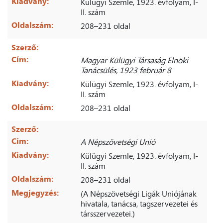
Kiadvány:
Külügyi Szemle, 1923. évfolyam, I-
II. szám
Oldalszám:
208–231 oldal
Szerző:
Cím:
Magyar Külügyi Társaság Elnöki
Tanácsülés, 1923 február 8
Kiadvány:
Külügyi Szemle, 1923. évfolyam, I-
II. szám
Oldalszám:
208–231 oldal
Szerző:
Cím:
A Népszövetségi Unió
Kiadvány:
Külügyi Szemle, 1923. évfolyam, I-
II. szám
Oldalszám:
208–231 oldal
Megjegyzés:
(A Népszövetségi Ligák Uniójának
hivatala, tanácsa, tagszervezetei és
társszervezetei.)