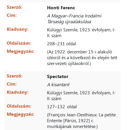
Szerző:
Honti Ferenc
Cím:
A Magyar–Francia Irodalmi
Társaság újraalakulása
Kiadvány:
Külügyi Szemle, 1923. évfolyam, I-
II. szám
Oldalszám:
208–231 oldal
Megjegyzés:
(Az 1922. december 15-i alakuló
ülésről és a következő év elején tett
szervezeti újításokról.)
Szerző:
Spectator
Cím:
A kisantant
Kiadvány:
Külügyi Szemle, 1923. évfolyam, I-
II. szám
Oldalszám:
127–132. oldal
Megjegyzés:
(François Jean-Desthieux: La petite
Entente [Párizs, 1922] c.
munkájának ismertetése.)