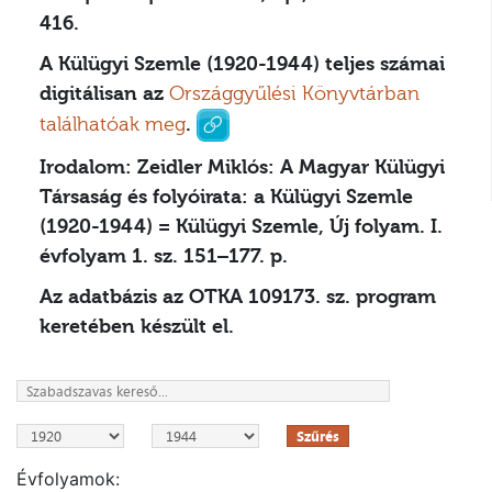
416.
A Külügyi Szemle (1920-1944) teljes számai
digitálisan az
Országgyűlési Könyvtárban
találhatóak meg
.
Irodalom:
Zeidler Miklós: A Magyar Külügyi
Társaság és folyóirata: a Külügyi Szemle
(1920-1944) = Külügyi Szemle, Új folyam. I.
évfolyam 1. sz. 151–177. p.
Az adatbázis az OTKA 109173. sz. program
keretében készült el.
Szűrés
Évfolyamok: