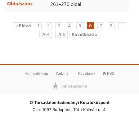
Oldalszám:
261–270 oldal
« Előző
1
2
3
4
5
6
7
8
...
264
265
Következő »
Honlaptérkép
Webmail
Facebook
RSS
© Társadalomtudományi Kutatóközpont
Cím: 1097 Budapest, Tóth Kálmán u. 4.