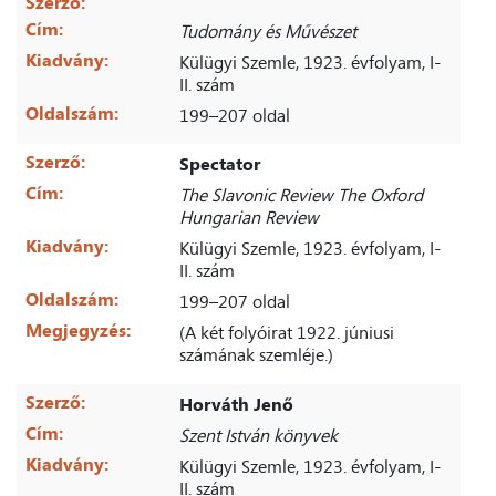
Szerző:
Cím:
Tudomány és Művészet
Kiadvány:
Külügyi Szemle, 1923. évfolyam, I-
II. szám
Oldalszám:
199–207 oldal
Szerző:
Spectator
Cím:
The Slavonic Review The Oxford
Hungarian Review
Kiadvány:
Külügyi Szemle, 1923. évfolyam, I-
II. szám
Oldalszám:
199–207 oldal
Megjegyzés:
(A két folyóirat 1922. júniusi
számának szemléje.)
Szerző:
Horváth Jenő
Cím:
Szent István könyvek
Kiadvány:
Külügyi Szemle, 1923. évfolyam, I-
II. szám