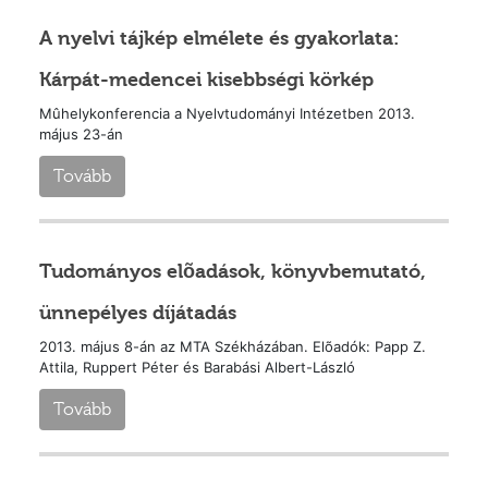
A nyelvi tájkép elmélete és gyakorlata:
Kárpát-medencei kisebbségi körkép
Mûhelykonferencia a Nyelvtudományi Intézetben 2013.
május 23-án
Tovább
Tudományos elõadások, könyvbemutató,
ünnepélyes díjátadás
2013. május 8-án az MTA Székházában. Elõadók: Papp Z.
Attila, Ruppert Péter és Barabási Albert-László
Tovább