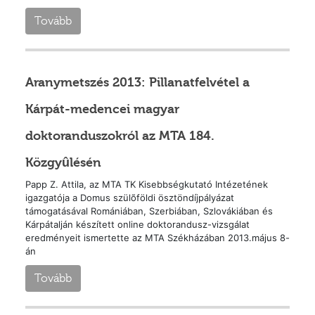
Tovább
Aranymetszés 2013: Pillanatfelvétel a
Kárpát-medencei magyar
doktoranduszokról az MTA 184.
Közgyûlésén
Papp Z. Attila, az MTA TK Kisebbségkutató Intézetének
igazgatója a Domus szülõföldi ösztöndíjpályázat
támogatásával Romániában, Szerbiában, Szlovákiában és
Kárpátalján készített online doktorandusz-vizsgálat
eredményeit ismertette az MTA Székházában 2013.május 8-
án
Tovább