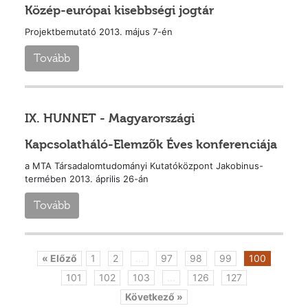
Közép-európai kisebbségi jogtár
Projektbemutató 2013. május 7-én
Tovább
IX. HUNNET - Magyarországi
Kapcsolatháló-Elemzõk Éves konferenciája
a MTA Társadalomtudományi Kutatóközpont Jakobinus-
termében 2013. április 26-án
Tovább
« Előző
1
2
...
97
98
99
100
101
102
103
...
126
127
Következő »