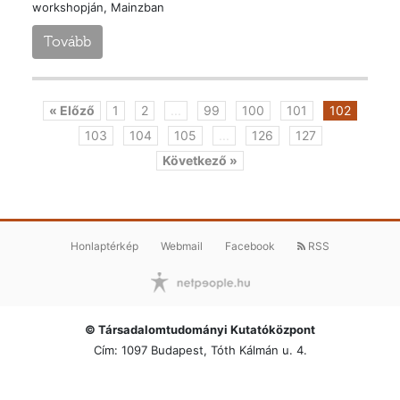
workshopján, Mainzban
Tovább
« Előző
1
2
...
99
100
101
102
103
104
105
...
126
127
Következő »
Honlaptérkép
Webmail
Facebook
RSS
© Társadalomtudományi Kutatóközpont
Cím: 1097 Budapest, Tóth Kálmán u. 4.