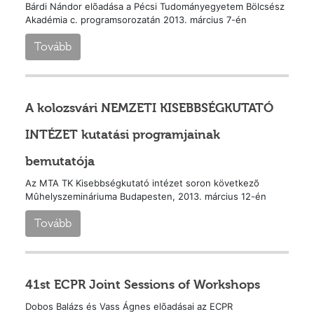
Bárdi Nándor elõadása a Pécsi Tudományegyetem Bölcsész
Akadémia c. programsorozatán 2013. március 7-én
Tovább
A kolozsvári NEMZETI KISEBBSÉGKUTATÓ
INTÉZET kutatási programjainak
bemutatója
Az MTA TK Kisebbségkutató intézet soron következõ
Mûhelyszemináriuma Budapesten, 2013. március 12-én
Tovább
41st ECPR Joint Sessions of Workshops
Dobos Balázs és Vass Ágnes elõadásai az ECPR