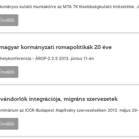
ományos kutató munkakörre az MTA TK Kisebbségkutató Intézetébe. Jel
Tovább
magyar kormányzati romapolitikák 20 éve
elykonferencia - ÁROP-2.2.5 2013. június 11-én
Tovább
vándorlók integrációja, migráns szervezetek
eminárium az ICCR-Budapest Alapítvány szervezésében 2013. május 29
Tovább