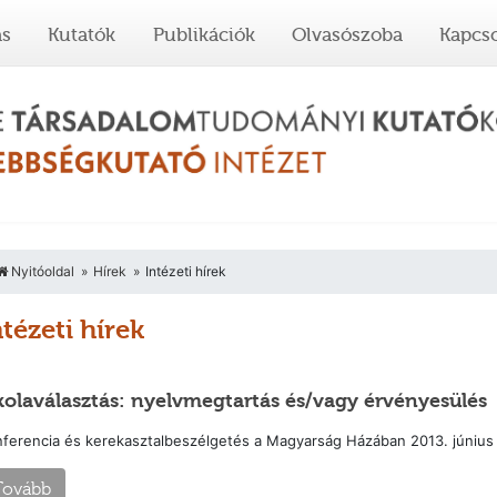
ás
Kutatók
Publikációk
Olvasószoba
Kapcso
Nyitóoldal
Hírek
Intézeti hírek
ntézeti hírek
kolaválasztás: nyelvmegtartás és/vagy érvényesülés
ferencia és kerekasztalbeszélgetés a Magyarság Házában 2013. június 2
Tovább