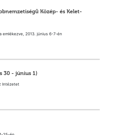
öbbnemzetiségû Közép- és Kelet-
a emlékezve, 2013. június 6-7-én
 30 - június 1)
z Intézetet
24-25-én