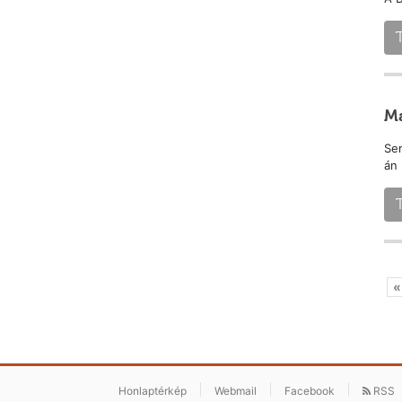
Ma
Se
án
«
Honlaptérkép
Webmail
Facebook
RSS