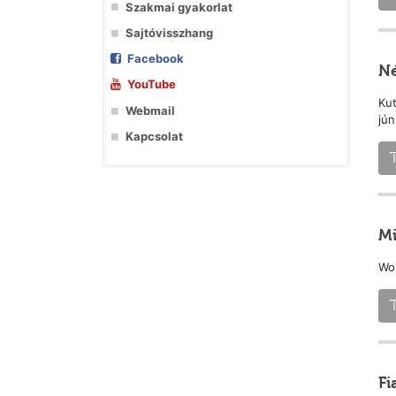
Szakmai gyakorlat
Sajtóvisszhang
Facebook
Né
YouTube
Kut
Webmail
jún
Kapcsolat
Mi
Wo
Fi