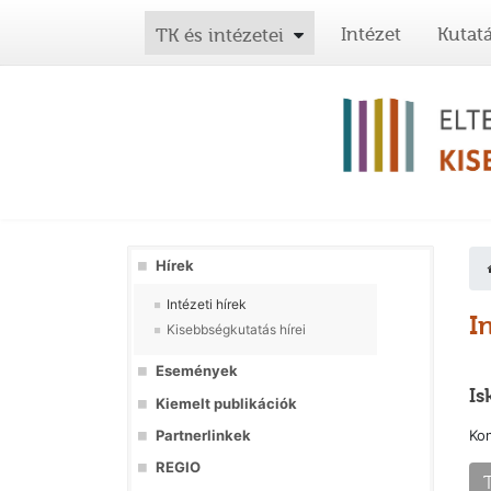
Intézet
Kutat
TK és intézetei
Hírek
Intézeti hírek
I
Kisebbségkutatás hírei
Események
Is
Kiemelt publikációk
Partnerlinkek
Kon
REGIO