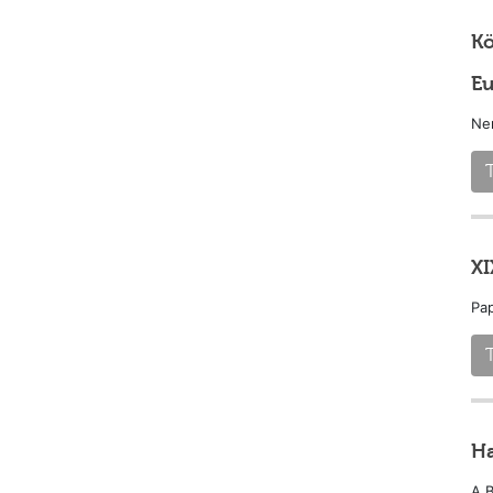
Kö
Eu
Nem
XI
Pap
Ha
A B