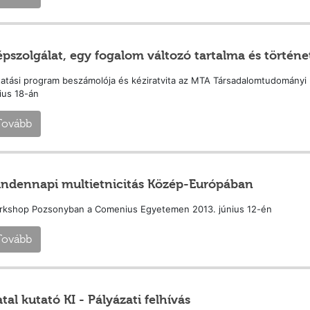
pszolgálat, egy fogalom változó tartalma és történe
atási program beszámolója és kéziratvita az MTA Társadalomtudományi
ius 18-án
Tovább
ndennapi multietnicitás Közép-Európában
rkshop Pozsonyban a Comenius Egyetemen 2013. június 12-én
Tovább
atal kutató KI - Pályázati felhívás