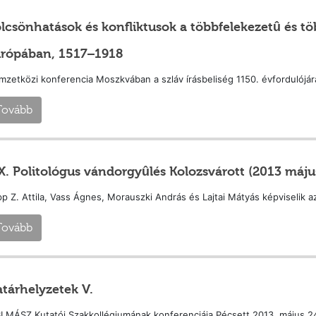
lcsönhatások és konfliktusok a többfelekezetû és t
rópában, 1517–1918
zetközi konferencia Moszkvában a szláv írásbeliség 1150. évfordulójár
Tovább
X. Politológus vándorgyûlés Kolozsvárott (2013 május
p Z. Attila, Vass Ágnes, Morauszki András és Lajtai Mátyás képviselik a
Tovább
tárhelyzetek V.
I MÁSZ Kutatói Szakkollégiumának konferenciája Pécsett 2013. május 