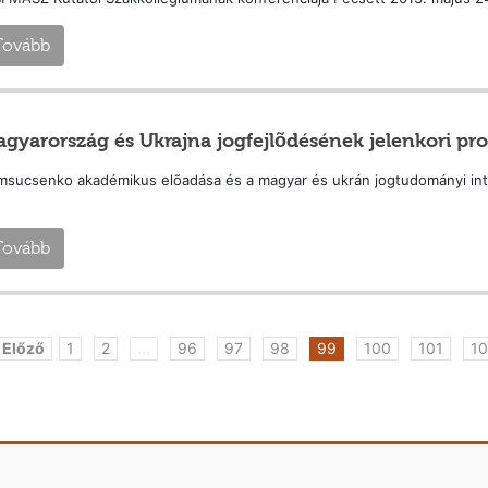
Tovább
gyarország és Ukrajna jogfejlõdésének jelenkori pr
msucsenko akadémikus elõadása és a magyar és ukrán jogtudományi int
Tovább
 Előző
1
2
...
96
97
98
99
100
101
10