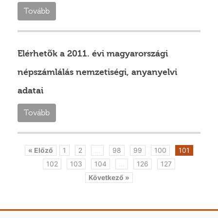
Tovább
Elérhetõk a 2011. évi magyarországi
népszámlálás nemzetiségi, anyanyelvi
adatai
Tovább
« Előző
1
2
...
98
99
100
101
102
103
104
...
126
127
Következő »