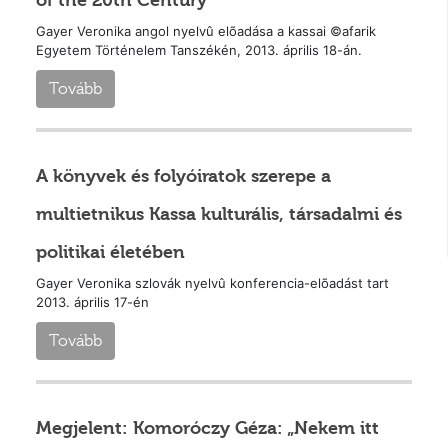
of the 20th Century
Gayer Veronika angol nyelvû elõadása a kassai ©afarik
Egyetem Történelem Tanszékén, 2013. április 18-án.
Tovább
A könyvek és folyóiratok szerepe a
multietnikus Kassa kulturális, társadalmi és
politikai életében
Gayer Veronika szlovák nyelvû konferencia-elõadást tart
2013. április 17-én
Tovább
Megjelent: Komoróczy Géza: „Nekem itt