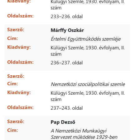
Kiadvány:
Külügyi Szemle, 1930. évfolyam, II.
szám
Oldalszám:
233–236. oldal
Szerző:
Márffy Oszkár
Cím:
Értelmi Együttműködés szemléje
Kiadvány:
Külügyi Szemle, 1930. évfolyam, II.
szám
Oldalszám:
236–237. oldal
Szerző:
Cím:
Nemzetközi szociálpolitikai szemle
Kiadvány:
Külügyi Szemle, 1930. évfolyam, II.
szám
Oldalszám:
237–243. oldal
Szerző:
Pap Dezső
Cím:
A Nemzetközi Munkaügyi
Szervezet működése 1929-ben