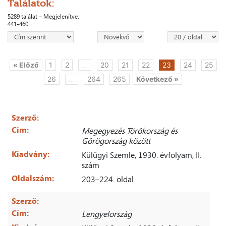
Találatok:
5289 találat – Megjelenítve:
441-460
« Előző
1
2
...
20
21
22
23
24
25
26
...
264
265
Következő »
Szerző:
Cím:
Megegyezés Törökország és
Görögország között
Kiadvány:
Külügyi Szemle, 1930. évfolyam, II.
szám
Oldalszám:
203–224. oldal
Szerző:
Cím:
Lengyelország