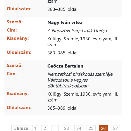
szám
Oldalszám:
383–385. oldal
Szerző:
Nagy Iván vitéz
Cím:
A Népszövetségi Ligák Uniója
Kiadvány:
Külügyi Szemle, 1930. évfolyam, III.
szám
Oldalszám:
383–385. oldal
Szerző:
Geőcze Bertalan
Cím:
Nemzetközi bíráskodás szemléje,
Változások a vegyes
döntőbíráskodásban
Kiadvány:
Külügyi Szemle, 1930. évfolyam, III.
szám
Oldalszám:
385–389. oldal
« Előző
1
2
...
23
24
25
26
27