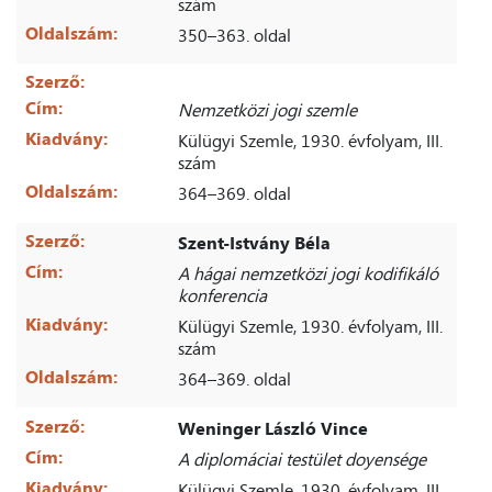
szám
Oldalszám:
350–363. oldal
Szerző:
Cím:
Nemzetközi jogi szemle
Kiadvány:
Külügyi Szemle, 1930. évfolyam, III.
szám
Oldalszám:
364–369. oldal
Szerző:
Szent-Istvány Béla
Cím:
A hágai nemzetközi jogi kodifikáló
konferencia
Kiadvány:
Külügyi Szemle, 1930. évfolyam, III.
szám
Oldalszám:
364–369. oldal
Szerző:
Weninger László Vince
Cím:
A diplomáciai testület doyensége
Kiadvány:
Külügyi Szemle, 1930. évfolyam, III.