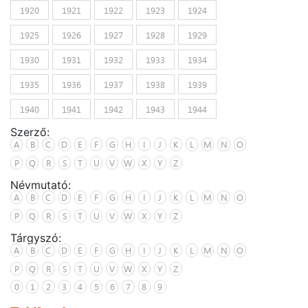
1920
1921
1922
1923
1924
1925
1926
1927
1928
1929
1930
1931
1932
1933
1934
1935
1936
1937
1938
1939
1940
1941
1942
1943
1944
Szerző:
A
B
C
D
E
F
G
H
I
J
K
L
M
N
O
P
Q
R
S
T
U
V
W
X
Y
Z
Névmutató:
A
B
C
D
E
F
G
H
I
J
K
L
M
N
O
P
Q
R
S
T
U
V
W
X
Y
Z
Tárgyszó:
A
B
C
D
E
F
G
H
I
J
K
L
M
N
O
P
Q
R
S
T
U
V
W
X
Y
Z
0
1
2
3
4
5
6
7
8
9