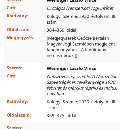
Cím:
Országos Nemzetközi Jogi Intézet
Kiadvány:
Külügyi Szemle, 1930. évfolyam, III.
szám
Oldalszám:
364–369. oldal
Megjegyzés:
(Megjegyzések Geőcze Bertalan
Magyar Jogi Szemlében megjelent
tanulmányához. [A tanulmányt
nem ismerjük.])
Szerző:
Weninger László Vince
Cím:
Népszövetségi szemle, A Nemzetek
Szövetségének tevékenysége 1930
február és március (április és május)
havában
Kiadvány:
Külügyi Szemle, 1930. évfolyam, III.
szám
Oldalszám:
369–375. oldal
Szerző: