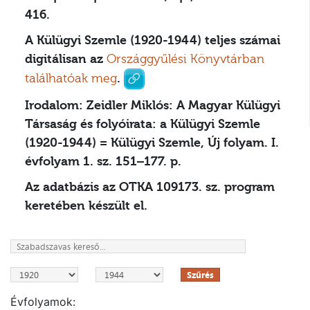
416.
A Külügyi Szemle (1920-1944) teljes számai
digitálisan az
Országgyűlési Könyvtárban
találhatóak meg
.
Irodalom:
Zeidler Miklós: A Magyar Külügyi
Társaság és folyóirata: a Külügyi Szemle
(1920-1944) = Külügyi Szemle, Új folyam. I.
évfolyam 1. sz. 151–177. p.
Az adatbázis az OTKA 109173. sz. program
keretében készült el.
Szűrés
Évfolyamok: