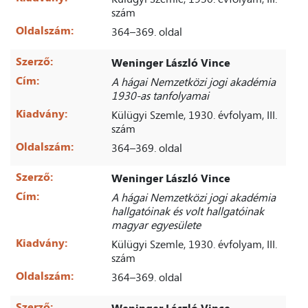
szám
Oldalszám:
364–369. oldal
Szerző:
Weninger László Vince
Cím:
A hágai Nemzetközi jogi akadémia
1930-as tanfolyamai
Kiadvány:
Külügyi Szemle, 1930. évfolyam, III.
szám
Oldalszám:
364–369. oldal
Szerző:
Weninger László Vince
Cím:
A hágai Nemzetközi jogi akadémia
hallgatóinak és volt hallgatóinak
magyar egyesülete
Kiadvány:
Külügyi Szemle, 1930. évfolyam, III.
szám
Oldalszám:
364–369. oldal
Szerző:
Weninger László Vince