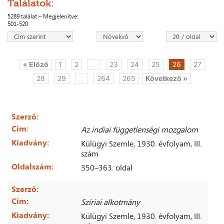
Találatok:
5289 találat – Megjelenítve:
501-520
« Előző
1
2
...
23
24
25
26
27
28
29
...
264
265
Következő »
Szerző:
Cím:
Az indiai függetlenségi mozgalom
Kiadvány:
Külügyi Szemle, 1930. évfolyam, III.
szám
Oldalszám:
350–363. oldal
Szerző:
Cím:
Szíriai alkotmány
Kiadvány:
Külügyi Szemle, 1930. évfolyam, III.