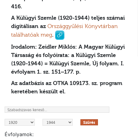
416.
A Külügyi Szemle (1920-1944) teljes számai
digitálisan az
Országgyűlési Könyvtárban
találhatóak meg
.
Irodalom:
Zeidler Miklós: A Magyar Külügyi
Társaság és folyóirata: a Külügyi Szemle
(1920-1944) = Külügyi Szemle, Új folyam. I.
évfolyam 1. sz. 151–177. p.
Az adatbázis az OTKA 109173. sz. program
keretében készült el.
Szűrés
Évfolyamok: