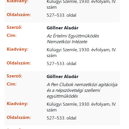
Kiadvány:
Külügyi Szemle, 1930. évfolyam, IV.
szám
Oldalszám:
527–533. oldal
Szerző:
Göllner Aladár
Cím:
Az Értelmi Együttműködés
Nemzetközi Intézete
Kiadvány:
Külügyi Szemle, 1930. évfolyam, IV.
szám
Oldalszám:
527–533. oldal
Szerző:
Göllner Aladár
Cím:
A Pen Clubok nemzetközi agitációja
és a népszövetségi szellemi
együttműködés
Kiadvány:
Külügyi Szemle, 1930. évfolyam, IV.
szám
Oldalszám:
527–533. oldal