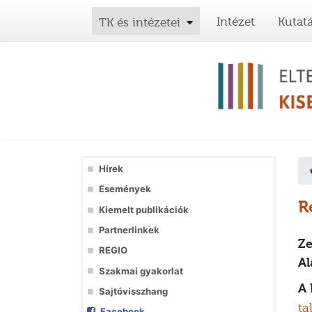
Intézet
Kutat
TK és intézetei
Hírek
Események
R
Kiemelt publikációk
Partnerlinkek
Ze
REGIO
Al
Szakmai gyakorlat
A 
Sajtóvisszhang
ta
Facebook