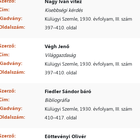
Szerző:
Nagy Iván vitéz
Cím:
Kisebbségi kérdés
Kiadvány:
Külügyi Szemle, 1930. évfolyam, III. szám
Oldalszám:
397–410. oldal
Szerző:
Végh Jenő
Cím:
Világgazdaság
Kiadvány:
Külügyi Szemle, 1930. évfolyam, III. szám
Oldalszám:
397–410. oldal
Szerző:
Fiedler Sándor báró
Cím:
Bibliográfia
Kiadvány:
Külügyi Szemle, 1930. évfolyam, III. szám
Oldalszám:
410–417. oldal
Szerző:
Eöttevényi Olivér