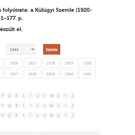
 folyóirata: a Külügyi Szemle (1920-
51–177. p.
szült el.
Szűrés
1926
1927
1928
1929
1930
1937
1938
1939
1940
1941
P
Q
R
S
T
U
V
W
X
Y
Z
P
Q
R
S
T
U
V
W
X
Y
Z
P
Q
R
S
T
U
V
W
X
Y
Z