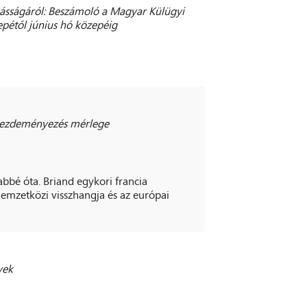
ásságáról: Beszámoló a Magyar Külügyi
pétől június hó közepéig
 kezdeményezés mérlege
bbé óta. Briand egykori francia
mzetközi visszhangja és az európai
yek