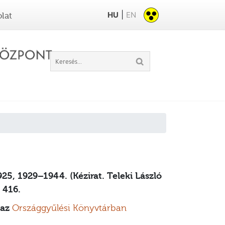
|
HU
EN
lat
1925, 1929–1944.
(Kézirat. Teleki László
 416.
 az
Országgyűlési Könyvtárban