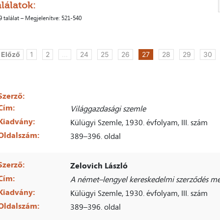
lálatok:
9 találat – Megjelenítve: 521-540
 Előző
1
2
...
24
25
26
27
28
29
30
Szerző:
Cím:
Világgazdasági szemle
Kiadvány:
Külügyi Szemle, 1930. évfolyam, III. szám
Oldalszám:
389–396. oldal
Szerző:
Zelovich László
Cím:
A német–lengyel kereskedelmi szerződés m
Kiadvány:
Külügyi Szemle, 1930. évfolyam, III. szám
Oldalszám:
389–396. oldal