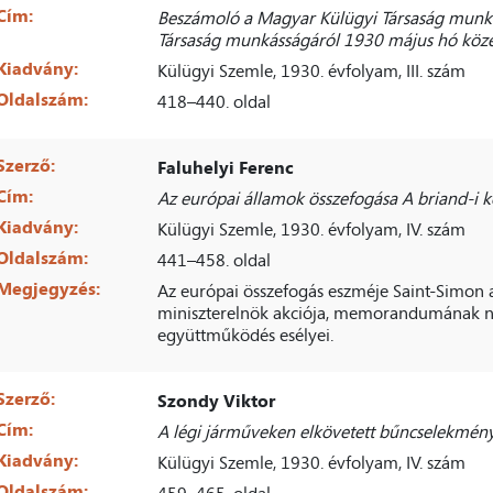
Cím:
Beszámoló a Magyar Külügyi Társaság munk
Társaság munkásságáról 1930 május hó köze
Kiadvány:
Külügyi Szemle, 1930. évfolyam, III. szám
Oldalszám:
418–440. oldal
Szerző:
Faluhelyi Ferenc
Cím:
Az európai államok összefogása A briand-i
Kiadvány:
Külügyi Szemle, 1930. évfolyam, IV. szám
Oldalszám:
441–458. oldal
Megjegyzés:
Az európai összefogás eszméje Saint-Simon a
miniszterelnök akciója, memorandumának ne
együttműködés esélyei.
Szerző:
Szondy Viktor
Cím:
A légi járműveken elkövetett bűncselekmén
Kiadvány:
Külügyi Szemle, 1930. évfolyam, IV. szám
Oldalszám:
459–465. oldal