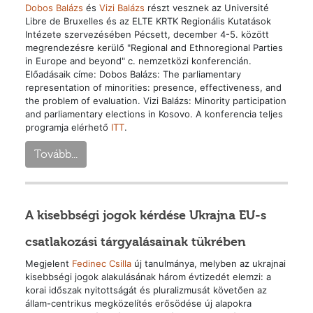
Dobos Balázs
és
Vizi Balázs
részt vesznek az Université
Libre de Bruxelles és az ELTE KRTK Regionális Kutatások
Intézete szervezésében Pécsett, december 4-5. között
megrendezésre kerülő "Regional and Ethnoregional Parties
in Europe and beyond" c. nemzetközi konferencián.
Előadásaik címe: Dobos Balázs: The parliamentary
representation of minorities: presence, effectiveness, and
the problem of evaluation. Vizi Balázs: Minority participation
and parliamentary elections in Kosovo. A konferencia teljes
programja elérhető
ITT
.
Tovább...
A kisebbségi jogok kérdése Ukrajna EU-s
csatlakozási tárgyalásainak tükrében
Megjelent
Fedinec Csilla
új tanulmánya, melyben az ukrajnai
kisebbségi jogok alakulásának három évtizedét elemzi: a
korai időszak nyitottságát és pluralizmusát követően az
állam-centrikus megközelítés erősödése új alapokra