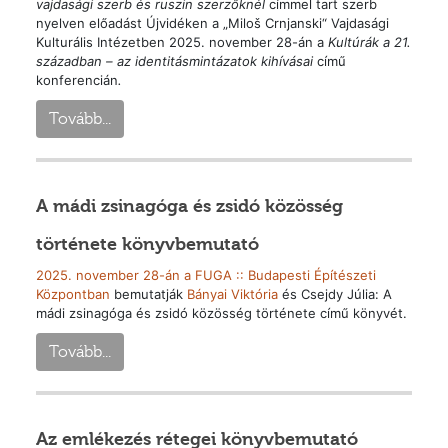
vajdasági szerb és ruszin szerzőknél
címmel tart szerb
nyelven előadást Újvidéken a „Miloš Crnjanski“ Vajdasági
Kulturális Intézetben 2025. november 28-án a
Kultúrák a 21.
században – az identitásmintázatok kihívásai
című
konferencián
.
Tovább...
A mádi zsinagóga és zsidó közösség
története könyvbemutató
2025. november 28-án a FUGA :: Budapesti Építészeti
Központban
bemutatják
Bányai Viktória
és Csejdy Júlia: A
mádi zsinagóga és zsidó közösség története című könyvét.
Tovább...
Az emlékezés rétegei könyvbemutató