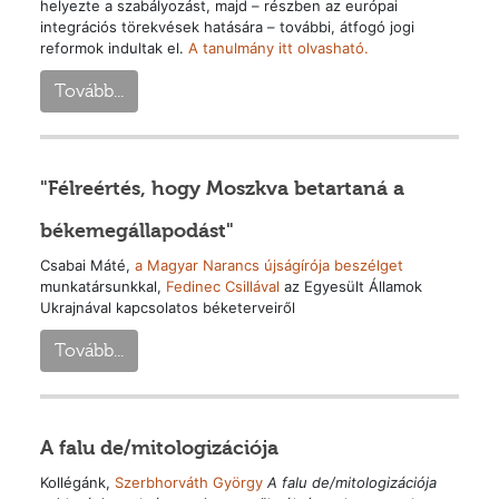
helyezte a szabályozást, majd – részben az európai
integrációs törekvések hatására – további, átfogó jogi
reformok indultak el.
A tanulmány itt olvasható.
Tovább...
"Félreértés, hogy Moszkva betartaná a
békemegállapodást"
Csabai Máté,
a Magyar Narancs újságírója beszélget
munkatársunkkal,
Fedinec Csillával
az Egyesült Államok
Ukrajnával kapcsolatos béketerveiről
Tovább...
A falu de/mitologizációja
Kollégánk,
Szerbhorváth György
A falu de/mitologizációja