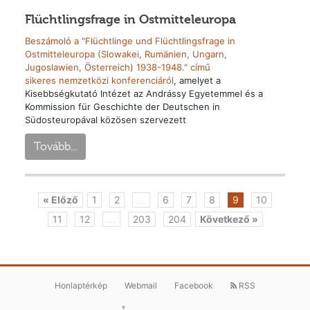
Flüchtlingsfrage in Ostmitteleuropa
Beszámoló a "Flüchtlinge und Flüchtlingsfrage in
Ostmitteleuropa (Slowakei, Rumänien, Ungarn,
Jugoslawien, Österreich) 1938-1948." című
sikeres nemzetközi konferenciáról
, amelyet a
Kisebbségkutató Intézet az Andrássy Egyetemmel és a
Kommission für Geschichte der Deutschen in
Südosteuropával közösen szervezett
Tovább...
« Előző
1
2
...
6
7
8
9
10
11
12
...
203
204
Következő »
Honlaptérkép
Webmail
Facebook
RSS