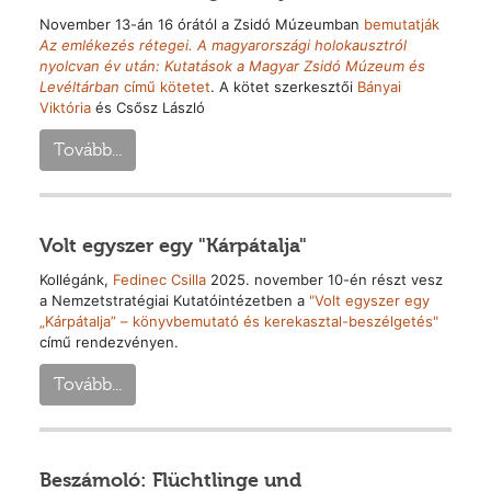
November 13-án 16 órától a Zsidó Múzeumban
bemutatják
Az emlékezés rétegei. A magyarországi holokausztról
nyolcvan év után: Kutatások a Magyar Zsidó Múzeum és
Levéltárban
című kötetet
. A kötet szerkesztői
Bányai
Viktória
és Csősz László
Tovább...
Volt egyszer egy "Kárpátalja"
Kollégánk,
Fedinec Csilla
2025. november 10-én részt vesz
a Nemzetstratégiai Kutatóintézetben a
"Volt egyszer egy
„Kárpátalja” – könyvbemutató és kerekasztal-beszélgetés"
című rendezvényen.
Tovább...
Beszámoló: Flüchtlinge und