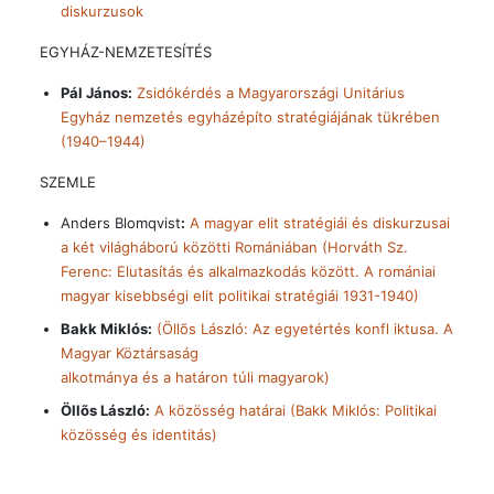
diskurzusok
EGYHÁZ-NEMZETESÍTÉS
Pál János:
Zsidókérdés a Magyarországi Unitárius
Egyház nemzetés egyházépíto stratégiájának tükrében
(1940–1944)
SZEMLE
Anders Blomqvist
:
A magyar elit stratégiái és diskurzusai
a két világháború közötti Romániában (Horváth Sz.
Ferenc: Elutasítás és alkalmazkodás között. A romániai
magyar kisebbségi elit politikai stratégiái 1931-1940)
Bakk Miklós:
(Öllõs László: Az egyetértés konfl iktusa. A
Magyar Köztársaság
alkotmánya és a határon túli magyarok)
Öllõs László:
A közösség határai (Bakk Miklós: Politikai
közösség és identitás)