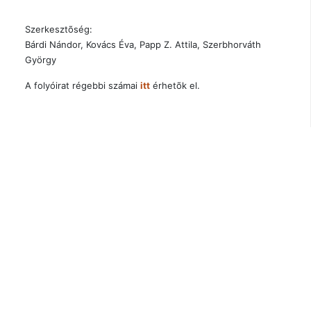
Szerkesztõség:
Bárdi Nándor, Kovács Éva, Papp Z. Attila, Szerbhorváth
György
A folyóirat régebbi számai
itt
érhetõk el.