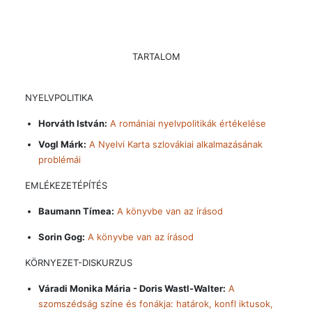
TARTALOM
NYELVPOLITIKA
Horváth István:
A romániai nyelvpolitikák értékelése
Vogl Márk:
A Nyelvi Karta szlovákiai alkalmazásának
problémái
EMLÉKEZETÉPÍTÉS
Baumann Tímea:
A könyvbe van az írásod
Sorin Gog:
A könyvbe van az írásod
KÖRNYEZET-DISKURZUS
Váradi Monika Mária - Doris Wastl-Walter:
A
szomszédság színe és fonákja: határok, konfl iktusok,