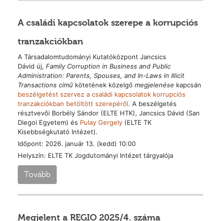
A családi kapcsolatok szerepe a korrupciós
tranzakciókban
A Társadalomtudományi Kutatóközpont Jancsics
Dávid új,
Family Corruption in Business and Public
Administration: Parents, Spouses, and In-Laws in Illicit
Transactions
című
kötetének közelgő
megjelenése
kapcsán
beszélgetést szervez a családi kapcsolatok korrupciós
tranzakciókban betöltött szerepéről
. A beszélgetés
résztvevői Borbély Sándor (ELTE HTK), Jancsics Dávid (San
Diegoi Egyetem) és
Pulay Gergely
(ELTE TK
Kisebbségkutató Intézet).
Időpont: 2026. január 13. (kedd) 10:00
Helyszín: ELTE TK Jogdutományi Intézet tárgyalója
Tovább
Megjelent a REGIO 2025/4. száma