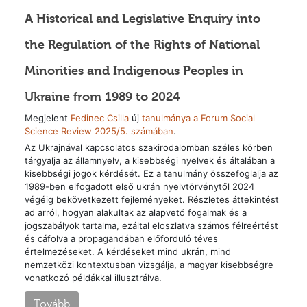
A Historical and Legislative Enquiry into
the Regulation of the Rights of National
Minorities and Indigenous Peoples in
Ukraine from 1989 to 2024
Megjelent
Fedinec Csilla
új
tanulmánya a Forum Social
Science Review 2025/5. számában
.
Az Ukrajnával kapcsolatos szakirodalomban széles körben
tárgyalja az államnyelv, a kisebbségi nyelvek és általában a
kisebbségi jogok kérdését. Ez a tanulmány összefoglalja az
1989-ben elfogadott első ukrán nyelvtörvénytől 2024
végéig bekövetkezett fejleményeket. Részletes áttekintést
ad arról, hogyan alakultak az alapvető fogalmak és a
jogszabályok tartalma, ezáltal eloszlatva számos félreértést
és cáfolva a propagandában előforduló téves
értelmezéseket. A kérdéseket mind ukrán, mind
nemzetközi kontextusban vizsgálja, a magyar kisebbségre
vonatkozó példákkal illusztrálva.
Tovább