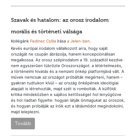
Szavak és hatalom: az orosz irodalom
morális és történeti válsága
Kollégánk
Fedinec Csilla
írása
a Jelen-ben.
Kevés európai irodalom vállalkozott arra, hogy saját
országát ne csupán ábrázolja, hanem koncepcionálisan
megalkossa. Az orosz szépirodalom a 19. századtól kezdve
nem egyszerűen tükrözte Oroszországot: a létértelmezés,
a történelmi hivatás és a nemzeti önkép platformjává vált. A
művek nemcsak az országot próbálták megérteni, hanem –
gyakran tudtukon kívül – az ország önképének ideológiai
alapjait is létrehozták, majd szét is rombolták. A külföldi
kritika mindeközben e sajátos kettősséget hol lenyűgözve
és hol riadtan figyelte: hogyan látják önmagukat az oroszok,
és hogyan próbálják az íróik ezt a látásmódot megindokolni,
majd leleplezni.
Tovább