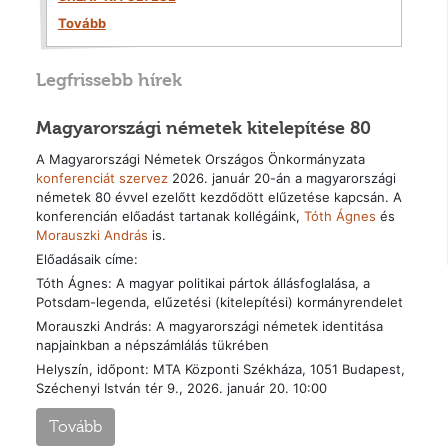
Tovább
Legfrissebb hírek
Magyarországi németek kitelepítése 80
A Magyarországi Németek Országos Önkormányzata
konferenciát szervez
2026. január 20-án a magyarországi
németek 80 évvel ezelőtt kezdődött elűzetése kapcsán. A
konferencián előadást tartanak kollégáink,
Tóth Ágnes
és
Morauszki András
is.
Előadásaik címe:
Tóth Ágnes: A magyar politikai pártok állásfoglalása, a
Potsdam-legenda, elűzetési (kitelepítési) kormányrendelet
Morauszki András: A magyarországi németek identitása
napjainkban a népszámlálás tükrében
Helyszín, időpont: MTA Központi Székháza, 1051 Budapest,
Széchenyi István tér 9., 2026. január 20. 10:00
Tovább