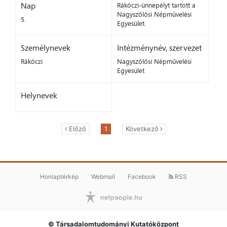
Nap
Rákóczi-ünnepélyt tartott a
Nagyszőlősi Népművelési
5.
Egyesület.
Személynevek
Intézménynév, szervezet
Rákóczi
Nagyszőlősi Népművelési
Egyesület
Helynevek
Előző
1
Következő
Honlaptérkép
Webmail
Facebook
RSS
© Társadalomtudományi Kutatóközpont