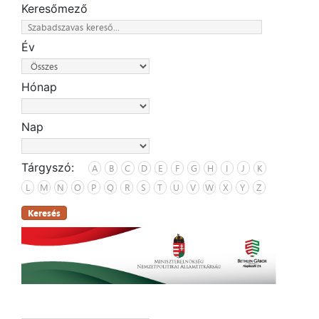
Keresőmező
Év
Hónap
Nap
Tárgyszó:
A
B
C
D
E
F
G
H
I
J
K
L
M
N
O
P
Q
R
S
T
U
V
W
X
Y
Z
Keresés