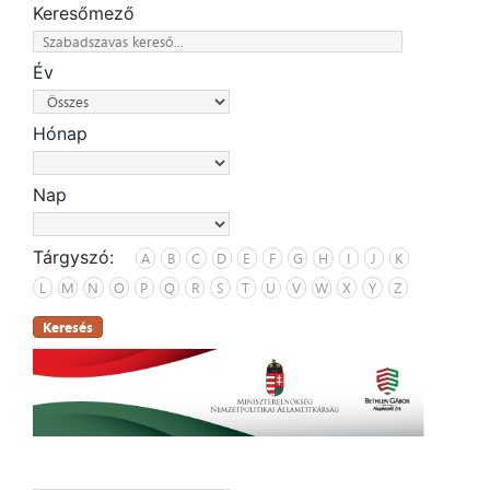
Keresőmező
Év
Hónap
Nap
Tárgyszó:
A
B
C
D
E
F
G
H
I
J
K
L
M
N
O
P
Q
R
S
T
U
V
W
X
Y
Z
Keresés