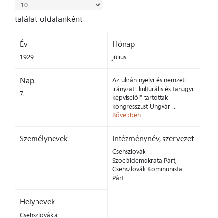
találat oldalanként
Év
Hónap
1929.
július
Nap
Az ukrán nyelvi és nemzeti
irányzat „kulturális és tanügyi
7.
képviselői” tartottak
kongresszust Ungvár ...
Bővebben
Személynevek
Intézménynév, szervezet
Csehszlovák
Szociáldemokrata Párt,
Csehszlovák Kommunista
Párt
Helynevek
Csehszlovákia