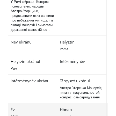
У Римі зібрався Конгрес
поневолених народів
Австро-Угорщини,
представники яких заявили
про небажання жити далі в
складі монархії і вимагали
державної самостійності.
Név ukránul
Helyszín
Róma
Helyszín ukránul
Intézménynév
Рим
Intézménynév ukránul
Tárgyszó ukránul
Австро-Угорська Монархія,
питання національностей,
конгрес, самоврядування
Év
Hónap