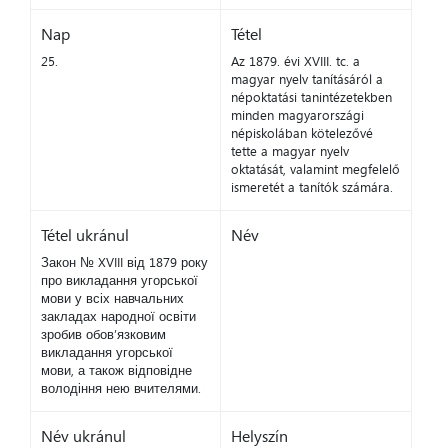
Nap
Tétel
25.
Az 1879. évi XVIII. tc. a
magyar nyelv tanításáról a
népoktatási tanintézetekben
minden magyarországi
népiskolában kötelezővé
tette a magyar nyelv
oktatását, valamint megfelelő
ismeretét a tanítók számára.
Tétel ukránul
Név
Закон № XVIII від 1879 року
про викладання угорської
мови у всіх навчальних
закладах народної освіти
зробив обов’язковим
викладання угорської
мови, а також відповідне
володіння нею вчителями.
Név ukránul
Helyszín