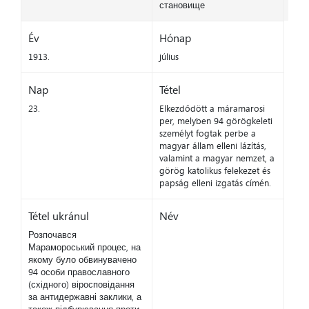
становище
Év
Hónap
1913.
július
Nap
Tétel
23.
Elkezdődött a máramarosi
per, melyben 94 görögkeleti
személyt fogtak perbe a
magyar állam elleni lázítás,
valamint a magyar nemzet, a
görög katolikus felekezet és
papság elleni izgatás címén.
Tétel ukránul
Név
Розпочався
Марамороський процес, на
якому було обвинувачено
94 особи православного
(східного) віросповідання
за антидержавні заклики, а