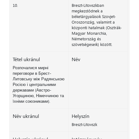
10.
Breszt-Litovszkban
megkezdődnek a
béketárgyalások Szovjet-
Oroszország, valamint a
központi hatalmak (Osztrák-
Magyar Monarchia,
Németország és
szövetségeseik) között.
Tétel ukránul
Név
Розпочалися мирні
переговори в Брест-
Литовську між Радянською
Росією і центральними
державами (Австро-
Угорщиною, Німеччиною та
їхніми союзниками).
Név ukránul
Helyszín
Breszt-Litovszk