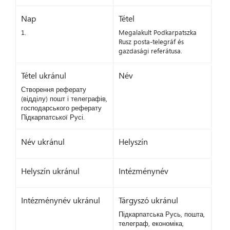
Nap
Tétel
1.
Megalakult Podkarpatszka
Rusz posta-telegráf és
gazdasági referátusa.
Tétel ukránul
Név
Створення реферату
(відділу) пошт і телеграфів,
господарського реферату
Підкарпатської Русі.
Név ukránul
Helyszín
Helyszín ukránul
Intézménynév
Intézménynév ukránul
Tárgyszó ukránul
Підкарпатська Русь, пошта,
телеграф, економіка,