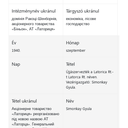
Intézménynév ukránul
Tárgyszó ukránul
домінія Ракоці-Шенборнів,
економіка, лісове
акціонерного товариства
господарство
«Біньон», АТ «Латориця»
Év
Hónap
1940.
szeptember
Nap
Tétel
Újjászervezték a Latorica Rt.-
t Latorca Rt. néven.
Vezérigazgató: Simonkay
Gyula.
Tétel ukránul
Név
Акціонерне товариство
Simonkay Gyula
«Латориця» реорганізовано
під новою назвою АТ
«Латорца». Генеральний