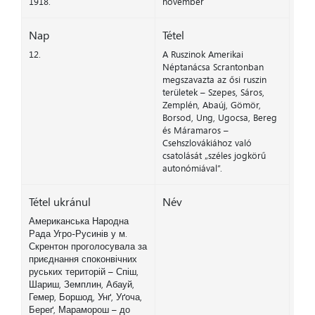
1918.
november
Nap
Tétel
12.
A Ruszinok Amerikai
Néptanácsa Scrantonban
megszavazta az ősi ruszin
területek – Szepes, Sáros,
Zemplén, Abaúj, Gömör,
Borsod, Ung, Ugocsa, Bereg
és Máramaros –
Csehszlovákiához való
csatolását „széles jogkörű
autonómiával”.
Tétel ukránul
Név
Американська Народна
Рада Угро-Русинів у м.
Скрентон проголосувала за
приєднання споконвічних
руських територій – Спіш,
Шариш, Земплин, Абауй,
Гемер, Боршод, Унґ, Уґоча,
Береґ, Мараморош – до