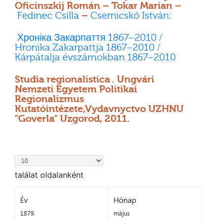
Oficinszkij Román – Tokar Marian –
Fedinec Csilla
–
Csernicskó István:
Хроніка Закарпаття 1867–2010 /
Hronika Zakarpattja 1867–2010 /
Kárpátalja évszámokban 1867–2010
Studia regionalistica . Ungvári
Nemzeti Egyetem Politikai
Regionalizmus
Kutatóintézete,Vydavnyctvo UZHNU
"Goverla" Uzgorod, 2011.
találat oldalanként
Év
Hónap
1879.
május