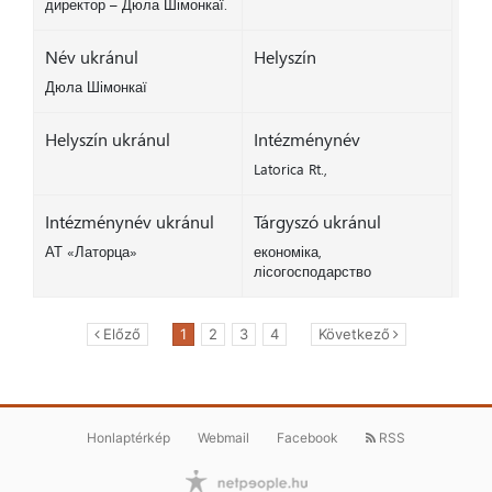
директор – Дюла Шімонкаї.
Név ukránul
Helyszín
Дюла Шімонкаї
Helyszín ukránul
Intézménynév
Latorica Rt.,
Intézménynév ukránul
Tárgyszó ukránul
АТ «Латорца»
економіка,
лісогосподарство
Előző
1
2
3
4
Következő
Honlaptérkép
Webmail
Facebook
RSS