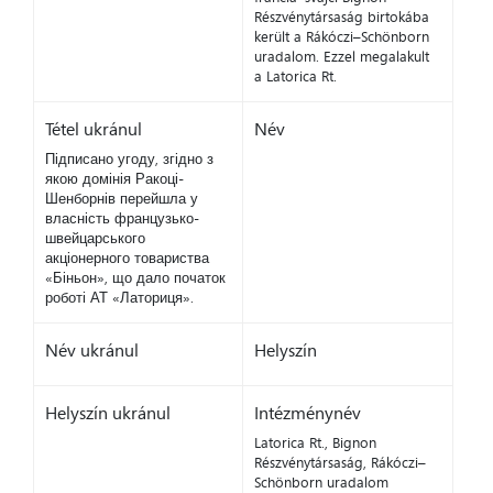
Részvénytársaság birtokába
került a Rákóczi–Schönborn
uradalom. Ezzel megalakult
a Latorica Rt.
Tétel ukránul
Név
Підписано угоду, згідно з
якою домінія Ракоці-
Шенборнів перейшла у
власність французько-
швейцарського
акціонерного товариства
«Біньон», що дало початок
роботі АТ «Латориця».
Név ukránul
Helyszín
Helyszín ukránul
Intézménynév
Latorica Rt., Bignon
Részvénytársaság, Rákóczi–
Schönborn uradalom