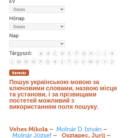
Év
Hónap
Nap
Tárgyszó:
A
B
C
D
E
F
G
H
I
J
K
L
M
N
O
P
Q
R
S
T
U
V
W
X
Y
Z
Keresés
Пошук українською мовою за
ключовими словами, назвою місця
та установи, і за прізвищами
постетей можливий з
використанням поля пошуку.
Vehes Mikola –
Molnár D. István
–
Molnár József
– Osztapec, Jurij –