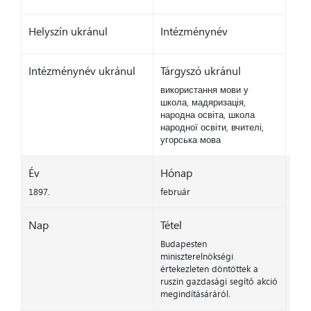
Helyszín ukránul
Intézménynév
Intézménynév ukránul
Tárgyszó ukránul
використання мови у
школа, мадяризація,
народна освіта, школа
народної освіти, вчителі,
угорська мова
Év
Hónap
1897.
február
Nap
Tétel
Budapesten
miniszterelnökségi
értekezleten döntöttek a
ruszin gazdasági segítő akció
megindításáráról.