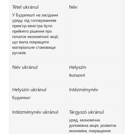
Tétel ukránul
Név
У Будапешті на засіданні
уряду під головуванням
прем’єр-міністра було
прийнято рішення про
початок економічної акції,
що мала покращити
матеріальне становище
русинів.
Név ukránul
Helyszín
Budapest
Helyszín ukránul
Intézménynév
Будапешт
Intézménynév ukránul
Tárgyszó ukránul
уряд, економічна
допоміжна акція, розвиток
економіки, покращення