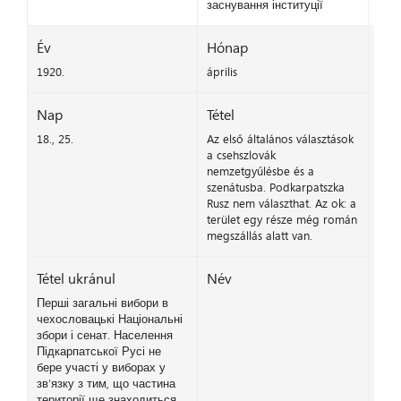
заснування інституції
Év
Hónap
1920.
április
Nap
Tétel
18., 25.
Az első általános választások
a csehszlovák
nemzetgyűlésbe és a
szenátusba. Podkarpatszka
Rusz nem választhat. Az ok: a
terület egy része még román
megszállás alatt van.
Tétel ukránul
Név
Перші загальні вибори в
чехословацькі Національні
збори і сенат. Населення
Підкарпатської Русі не
бере участі у виборах у
зв’язку з тим, що частина
території ще знаходиться