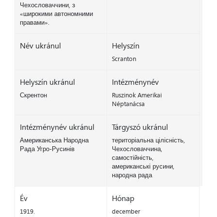
Чехословаччини, з
«широкими автономними
правами».
Név ukránul
Helyszín
Scranton
Helyszín ukránul
Intézménynév
Скрентон
Ruszinok Amerikai
Néptanácsa
Intézménynév ukránul
Tárgyszó ukránul
Американська Народна
територіальна цілісність,
Рада Угро-Русинів
Чехословаччина,
самостійність,
американські русини,
народна рада
Év
Hónap
1919.
december