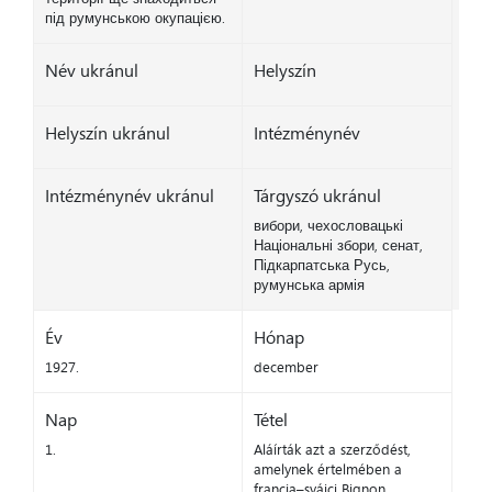
під румунською окупацією.
Név ukránul
Helyszín
Helyszín ukránul
Intézménynév
Intézménynév ukránul
Tárgyszó ukránul
вибори, чехословацькі
Національні збори, сенат,
Підкарпатська Русь,
румунська армія
Év
Hónap
1927.
december
Nap
Tétel
1.
Aláírták azt a szerződést,
amelynek értelmében a
francia–svájci Bignon