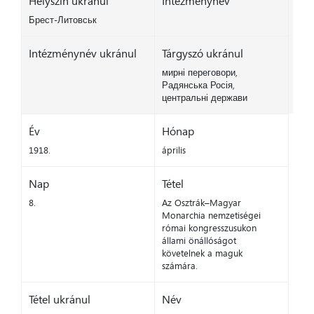
Helyszín ukránul
Intézménynév
Брест-Литовськ
Intézménynév ukránul
Tárgyszó ukránul
мирні переговори,
Радянська Росія,
центральні держави
Év
Hónap
1918.
április
Nap
Tétel
8.
Az Osztrák–Magyar
Monarchia nemzetiségei
római kongresszusukon
állami önállóságot
követelnek a maguk
számára.
Tétel ukránul
Név