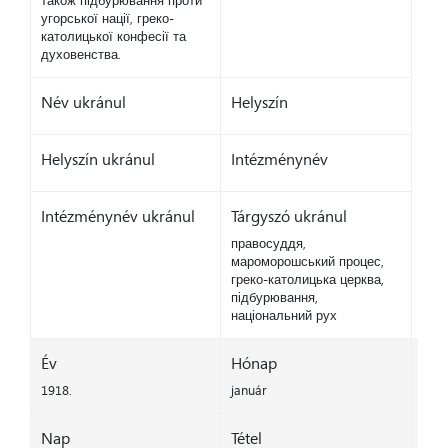
також підбурювання проти
угорської нації, греко-
католицької конфесії та
духовенства.
Név ukránul
Helyszín
Helyszín ukránul
Intézménynév
Intézménynév ukránul
Tárgyszó ukránul
правосуддя,
мароморошський процес,
греко-католицька церква,
підбурювання,
національний рух
Év
Hónap
1918.
január
Nap
Tétel