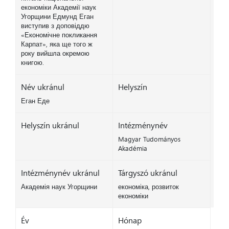
економіки Академії наук
Угорщини Едмунд Еган
виступив з доповіддю
«Економічне покликання
Карпат», яка ще того ж
року вийшла окремою
книгою.
Név ukránul
Helyszín
Еган Еде
Helyszín ukránul
Intézménynév
Magyar Tudományos
Akadémia
Intézménynév ukránul
Tárgyszó ukránul
Академія наук Угорщини
економіка, розвиток
економіки
Év
Hónap