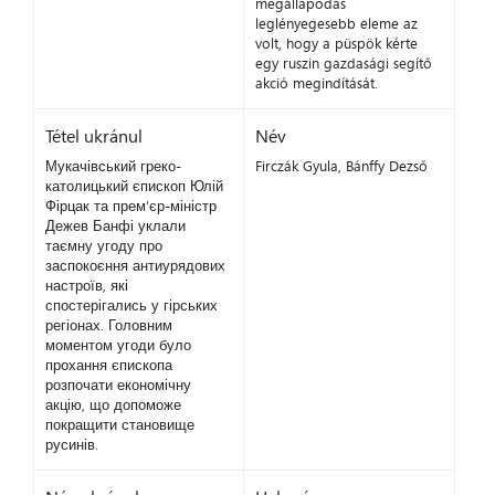
megállapodás
leglényegesebb eleme az
volt, hogy a püspök kérte
egy ruszin gazdasági segítő
akció megindítását.
Tétel ukránul
Név
Мукачівський греко-
Firczák Gyula, Bánffy Dezső
католицький єпископ Юлій
Фірцак та прем’єр-міністр
Дежев Банфі уклали
таємну угоду про
заспокоєння антиурядових
настроїв, які
спостерігались у гірських
регіонах. Головним
моментом угоди було
прохання єпископа
розпочати економічну
акцію, що допоможе
покращити становище
русинів.