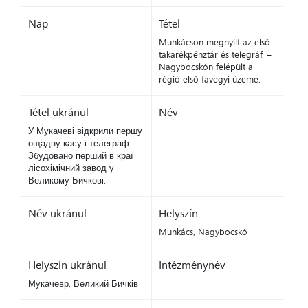
Nap
Tétel
Munkácson megnyílt az első
takarékpénztár és telegráf. –
Nagybocskón felépült a
régió első favegyi üzeme.
Tétel ukránul
Név
У Мукачеві відкрили першу
ощадну касу і телеграф. –
Збудовано перший в краї
лісохімічний завод у
Великому Бичкові.
Név ukránul
Helyszín
Munkács, Nagybocskó
Helyszín ukránul
Intézménynév
Мукачевр, Великий Бичків