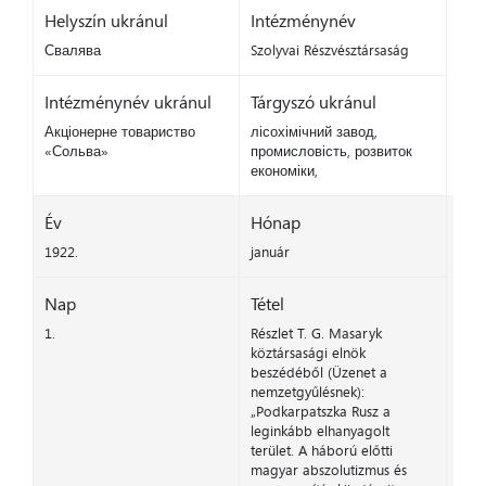
Helyszín ukránul
Intézménynév
Свалява
Szolyvai Részvésztársaság
Intézménynév ukránul
Tárgyszó ukránul
Акціонерне товариство
лісохімічний завод,
«Сольва»
промисловість, розвиток
економіки,
Év
Hónap
1922.
január
Nap
Tétel
1.
Részlet T. G. Masaryk
köztársasági elnök
beszédéből (Üzenet a
nemzetgyűlésnek):
„Podkarpatszka Rusz a
leginkább elhanyagolt
terület. A háború előtti
magyar abszolutizmus és