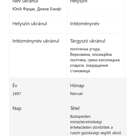
Név ukránul
Helyszín
Юлій Фірцак, Дежев Банфі
Helyszín ukránul
Intézménynév
Intézménynév ukránul
Tárgyszó ukránul
політична угода,
Верховина, опозиційна
політика, греко-католицька
єпархія, покращення
становище
Év
Hónap
1897.
február
Nap
Tétel
Budapesten
miniszterelnökségi
értekezleten döntöttek a
ruszin gazdasági segítő akció