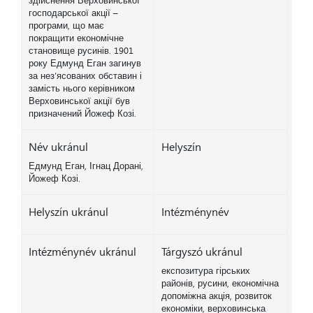
здійснення Верховинської
господарської акції –
програми, що має
покращити економічне
становище русинів. 1901
року Едмунд Еган загинув
за нез’ясованих обставин і
замість нього керівником
Верховинської акції був
призначений Йожеф Козі.
Név ukránul
Helyszín
Едмунд Еган, Ігнац Дорані,
Йожеф Козі.
Helyszín ukránul
Intézménynév
Intézménynév ukránul
Tárgyszó ukránul
експозитура гірських
районів, русини, економічна
допоміжна акція, розвиток
економіки, верховинська