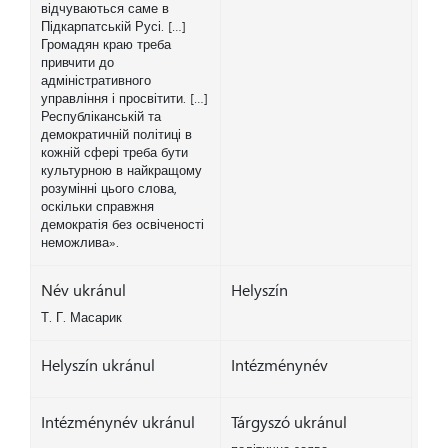
відчуваються саме в
Підкарпатській Русі. […]
Громадян краю треба
привчити до
адміністративного
управління і просвітити. […]
Республіканській та
демократичній політиці в
кожній сфері треба бути
культурною в найкращому
розумінні цього слова,
оскільки справжня
демократія без освіченості
неможлива».
Név ukránul
Helyszín
Т. Г. Масарик
Helyszín ukránul
Intézménynév
Intézménynév ukránul
Tárgyszó ukránul