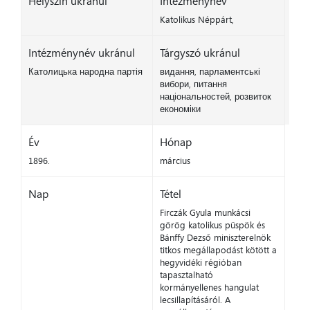
Helyszín ukránul
Intézménynév
Katolikus Néppárt,
Intézménynév ukránul
Tárgyszó ukránul
Католицька народна партія
видання, парламентські
вибори, питання
національностей, розвиток
економіки
Év
Hónap
1896.
március
Nap
Tétel
Firczák Gyula munkácsi
görög katolikus püspök és
Bánffy Dezső miniszterelnök
titkos megállapodást kötött a
hegyvidéki régióban
tapasztalható
kormányellenes hangulat
lecsillapításáról. A