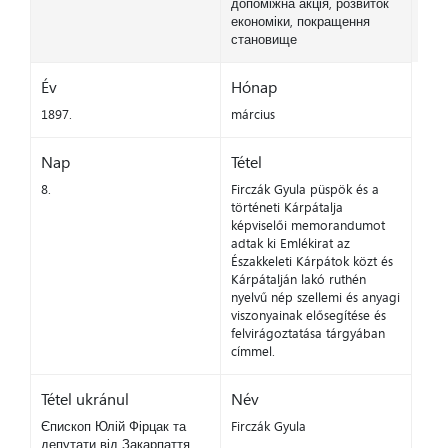
допоміжна акція, розвиток
економіки, покращення
становище
Év
Hónap
1897.
március
Nap
Tétel
8.
Firczák Gyula püspök és a
történeti Kárpátalja
képviselői memorandumot
adtak ki Emlékirat az
Északkeleti Kárpátok közt és
Kárpátalján lakó ruthén
nyelvű nép szellemi és anyagi
viszonyainak elősegítése és
felvirágoztatása tárgyában
címmel.
Tétel ukránul
Név
Єпископ Юлій Фірцак та
Firczák Gyula
депутати від Закарпаття