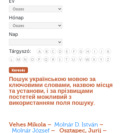
Év
Hónap
Nap
Tárgyszó:
A
B
C
D
E
F
G
H
I
J
K
L
M
N
O
P
Q
R
S
T
U
V
W
X
Y
Z
Keresés
Пошук українською мовою за
ключовими словами, назвою місця
та установи, і за прізвищами
постетей можливий з
використанням поля пошуку.
Vehes Mikola –
Molnár D. István
–
Molnár József
– Osztapec, Jurij –