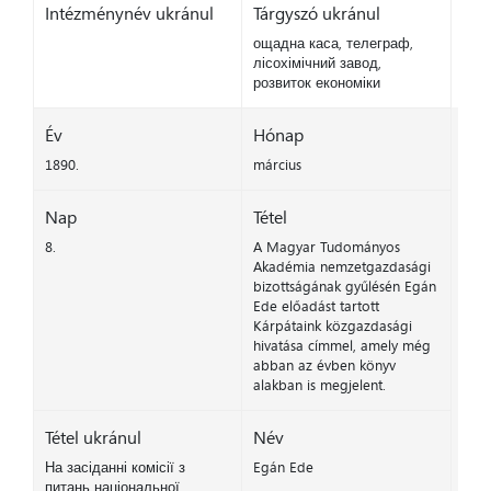
Intézménynév ukránul
Tárgyszó ukránul
ощадна каса, телеграф,
лісохімічний завод,
розвиток економіки
Év
Hónap
1890.
március
Nap
Tétel
8.
A Magyar Tudományos
Akadémia nemzetgazdasági
bizottságának gyűlésén Egán
Ede előadást tartott
Kárpátaink közgazdasági
hivatása címmel, amely még
abban az évben könyv
alakban is megjelent.
Tétel ukránul
Név
На засіданні комісії з
Egán Ede
питань національної