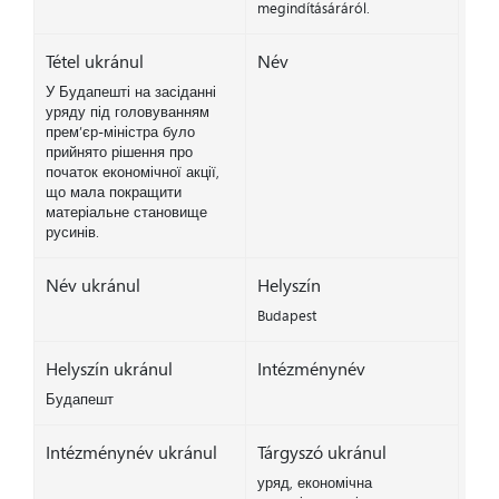
megindításáráról.
Tétel ukránul
Név
У Будапешті на засіданні
уряду під головуванням
прем’єр-міністра було
прийнято рішення про
початок економічної акції,
що мала покращити
матеріальне становище
русинів.
Név ukránul
Helyszín
Budapest
Helyszín ukránul
Intézménynév
Будапешт
Intézménynév ukránul
Tárgyszó ukránul
уряд, економічна