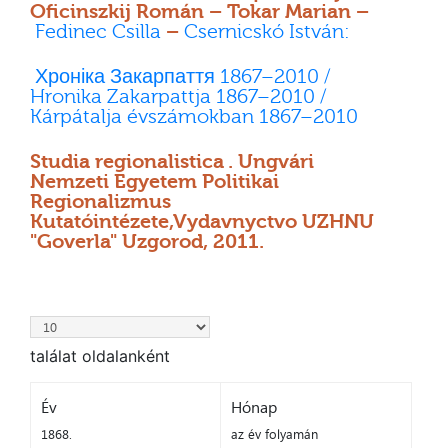
Oficinszkij Román – Tokar Marian –
Fedinec Csilla
–
Csernicskó István:
Хроніка Закарпаття 1867–2010 /
Hronika Zakarpattja 1867–2010 /
Kárpátalja évszámokban 1867–2010
Studia regionalistica . Ungvári
Nemzeti Egyetem Politikai
Regionalizmus
Kutatóintézete,Vydavnyctvo UZHNU
"Goverla" Uzgorod, 2011.
találat oldalanként
Év
Hónap
1868.
az év folyamán