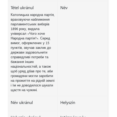
Tétel ukránul
Név
Католицька народна партія,
враховуючи наближення
парламентських виборів
1896 року, видала
універсал «Чого хоче
Народна партія?». Серед
вимог, оформлених у 15
пунктів, звучав заклик до
держави задовольнити
справедливі потреби та
бажання інших
національностей, а також
щоб уряд дбав про те, аби
громадяни могли заробити
на прожиття на рідній землі
і їм не доводилося шукати
щастя на чужині.
Név ukránul
Helyszín