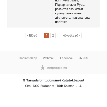
політична заява,
Підкарпатська Русь,
розвиток економіки,
культурно-освітня
діяльність, національна
політика
Előző
1
2
Következő
Honlaptérkép
Webmail
Facebook
RSS
© Társadalomtudományi Kutatóközpont
Cím: 1097 Budapest, Tóth Kálmán u. 4.