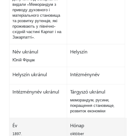
видали «Меморандум з
приводу духовного і
матеріального становища
та розвитку рутенців, які
проживають у північно-
східній частині Карпат і на
Закарпатті».
Név ukránul
Helyszín
Юлій Фірцак
Helyszín ukránul
Intézménynév
Intézménynév ukránul
Tárgyszó ukránul
меморандум, русини,
покращення становище,
розвиток економіки
Év
Hónap
1897.
október