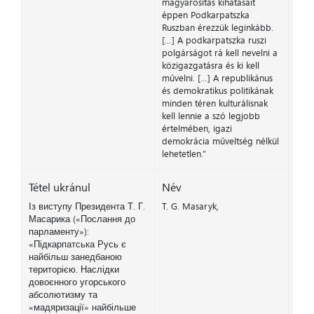
magyarosítás kihatásait
éppen Podkarpatszka
Ruszban érezzük leginkább.
[…] A podkarpatszka ruszi
polgárságot rá kell nevelni a
közigazgatásra és ki kell
művelni. […] A republikánus
és demokratikus politikának
minden téren kulturálisnak
kell lennie a szó legjobb
értelmében, igazi
demokrácia műveltség nélkül
lehetetlen.”
Tétel ukránul
Név
Із виступу Президента Т. Г.
T. G. Masaryk,
Масарика («Послання до
парламенту»):
«Підкарпатська Русь є
найбільш занедбаною
територією. Наслідки
довоєнного угорського
абсолютизму та
«мадяризації» найбільше