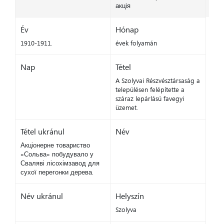
акція
Év
Hónap
1910-1911.
évek folyamán
Nap
Tétel
A Szolyvai Részvésztársaság a
településen felépítette a
száraz lepárlású favegyi
üzemet.
Tétel ukránul
Név
Акціонерне товариство
«Сольва» побудувало у
Сваляві лісохімзавод для
сухої перегонки дерева.
Név ukránul
Helyszín
Szolyva