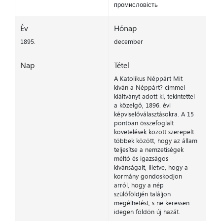
промисловість
Év
Hónap
1895.
december
Nap
Tétel
A Katolikus Néppárt Mit
kíván a Néppárt? címmel
kiáltványt adott ki, tekintettel
a közelgő, 1896. évi
képviselőválasztásokra. A 15
pontban összefoglalt
követelések között szerepelt
többek között, hogy az állam
teljesítse a nemzetiségek
méltó és igazságos
kívánságait, illetve, hogy a
kormány gondoskodjon
arról, hogy a nép
szülőföldjén találjon
megélhetést, s ne keressen
idegen földön új hazát.