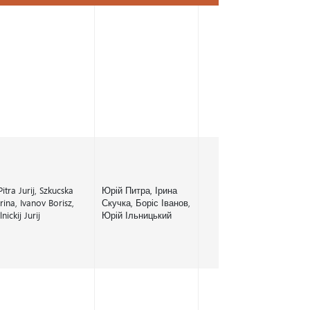
Név
Név ukránul
Helyszín
Pitra Jurij, Szkucska
Юрій Питра, Ірина
Irina, Ivanov Borisz,
Скучка, Боріс Іванов,
Ilnickij Jurij
Юрій Ільницький