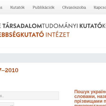
ás
Kutatók
Publikációk
Olvasószoba
Kapcso
67–2010
Пошук украї
словами, назв
прізвищами п
використання