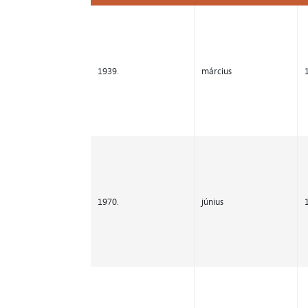
Év
Hónap
1939.
március
1970.
június