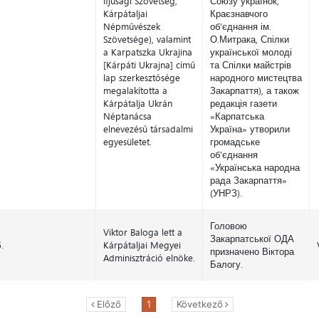
Ifjúsági Szövetség,
Союзу українок,
Kárpátaljai
Краєзнавчого
Népművészek
об’єднання ім.
Szövetsége), valamint
О.Митрака, Спілки
a Karpatszka Ukrajina
української молоді
[Kárpáti Ukrajna] című
та Спілки майстрів
lap szerkesztősége
народного мистецтва
megalakította a
Закарпаття), а також
Kárpátalja Ukrán
редакція газети
Néptanácsa
«Карпатська
elnevezésű társadalmi
Україна» утворили
egyesületet.
громадське
об’єднання
«Українська народна
рада Закарпаття»
(УНРЗ).
Головою
Viktor Baloga lett a
Закарпатської ОДА
.
Kárpátaljai Megyei
призначено Віктора
Adminisztráció elnöke.
Балогу.
Előző
1
Következő