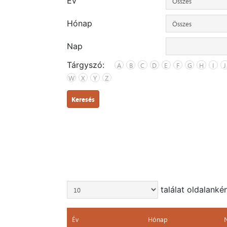
Év
Hónap
Nap
Tárgyszó:
A
B
C
D
E
F
G
H
I
J
W
X
Y
Z
Keresés
találat oldalanké
Év
Hónap