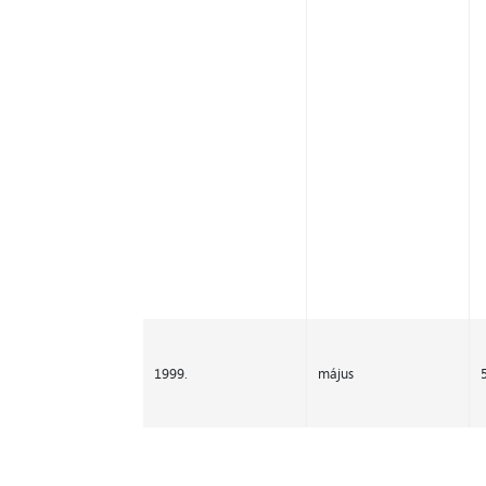
1999.
május
5