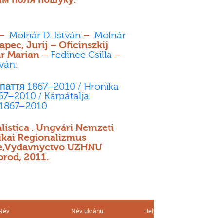
 –
Molnár D. István
–
Molnár
pec, Jurij – Oficinszkij
r Marian –
Fedinec Csilla
–
tván:
паття 1867–2010 / Hronika
67–2010 / Kárpátalja
1867–2010
listica . Ungvári Nemzeti
ikai Regionalizmus
te,Vydavnyctvo UZHNU
orod, 2011.
Név
Név ukránul
Helyszín