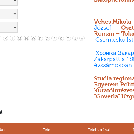
Vehes Mikola
József
– Oszta
Román – Toka
K
L
M
N
O
P
Q
R
S
T
U
V
Csernicskó Is
Хроніка Закар
Zakarpattja 18
évszámokban 
Studia regiona
Egyetem Polit
Kutatóintéze
"Goverla" Uzg
nt
Nap
Tétel
Tétel ukránul