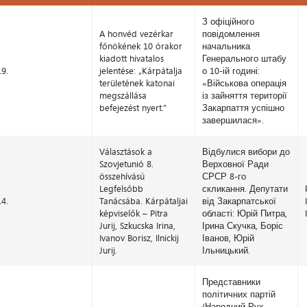
Nap
Tétel
Tétel ukránul
З офіційного
A honvéd vezérkar
повідомлення
főnökének 10 órakor
начальника
kiadott hivatalos
Генерального штабу
19.
jelentése: „Kárpátalja
о 10-ій годині:
területének katonai
«Військова операція
megszállása
із зайняття території
befejezést nyert.”
Закарпаття успішно
завершилася».
Választások a
Відбулися вибори до
Szovjetunió 8.
Верховної Ради
összehívású
СРСР 8-го
Legfelsőbb
скликання. Депутати
14.
Tanácsába. Kárpátaljai
від Закарпатської
képviselők – Pitra
області: Юрій Питра,
Jurij, Szkucska Irina,
Ірина Скучка, Боріс
Ivanov Borisz, Ilnickij
Іванов, Юрій
Jurij.
Ільницький.
Представники
політичних партій
(Народний Рух