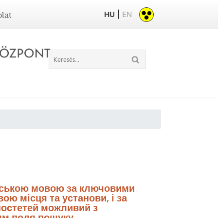
|
HU
EN
lat
нською мовою за ключовими
ою місця та установи, і за
остетей можливий з
м поля пошуку.