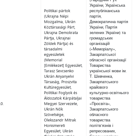
України, Українська
Politikai pártok
республіканська
(Ukrajna Népi
партія,
Mozgalma, Ukrán
Демократична партія
Köztársasági Párt,
України, Партія
Ukrajna Demokrata
зелених України) та
Pártja, Ukrajnai
громадських
Zöldek Pártja) és
організацій
társadalmi
(«Меморіалу»,
egyesületek
Закарпатськoї
(Memorial
обласнoї організації
[Emlékezet] Egyesület,
Товариства
Tarasz Sevcsenko
української мови ім.
Ukrán Anyanyelvi
Т. Шевченка,
Társaság, Proszvita
Закарпатського
Kultúregyesület,
крайового
Politikai Foglyok és
культурно-освітнього
Áldozatok Kárpátaljai
товариства
10.
Megyei Szervezete,
«Просвіта»,
Ukrán Nők
Закарпатського
Szövetsége,
обласного
Olekszandr Mitrak
товариства
Honismereti
політв’язнів і
Egyesület, Ukrán
репресованих,