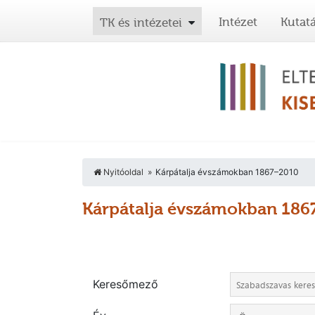
Intézet
Kutat
TK és intézetei
Nyitóoldal
Kárpátalja évszámokban 1867–2010
Kárpátalja évszámokban 18
Keresőmező