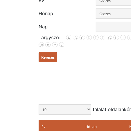
Év
Hónap
Nap
Tárgyszó:
A
B
C
D
E
F
G
H
I
J
W
X
Y
Z
Keresés
találat oldalanké
Év
Hónap