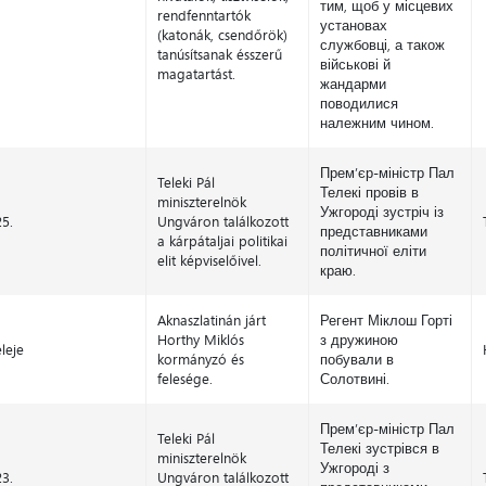
тим, щоб у місцевих
rendfenntartók
установах
(katonák, csendőrök)
службовці, а також
tanúsítsanak ésszerű
військові й
magatartást.
жандарми
поводилися
належним чином.
Прем’єр-міністр Пал
Teleki Pál
Телекі провів в
miniszterelnök
Ужгороді зустріч із
25.
Ungváron találkozott
представниками
a kárpátaljai politikai
політичної еліти
elit képviselőivel.
краю.
Aknaszlatinán járt
Регент Міклош Горті
Horthy Miklós
з дружиною
eleje
kormányzó és
побували в
felesége.
Солотвині.
Прем’єр-міністр Пал
Teleki Pál
Телекі зустрівся в
miniszterelnök
Ужгороді з
23.
Ungváron találkozott