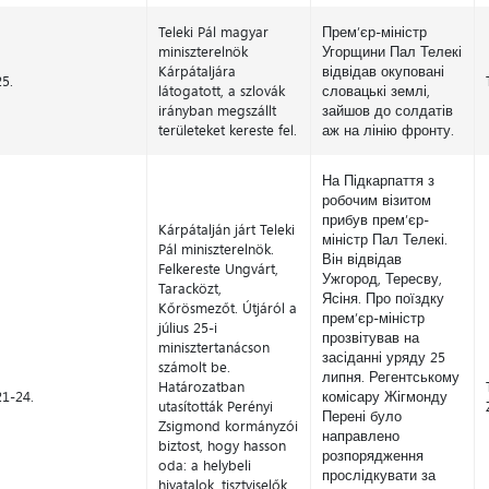
Teleki Pál magyar
Прем’єр-міністр
miniszterelnök
Угорщини Пал Телекі
Kárpátaljára
відвідав окуповані
25.
látogatott, a szlovák
словацькі землі,
irányban megszállt
зайшов до солдатів
területeket kereste fel.
аж на лінію фронту.
На Підкарпаття з
робочим візитом
прибув прем’єр-
Kárpátalján járt Teleki
міністр Пал Телекі.
Pál miniszterelnök.
Він відвідав
Felkereste Ungvárt,
Ужгород, Тересву,
Taracközt,
Ясіня. Про поїздку
Kőrösmezőt. Útjáról a
прем’єр-міністр
július 25-i
прозвітував на
minisztertanácson
засіданні уряду 25
számolt be.
липня. Регентському
Határozatban
21-24.
комісару Жігмонду
utasították Perényi
Перені було
Zsigmond kormányzói
направлено
biztost, hogy hasson
розпорядження
oda: a helybeli
прослідкувати за
hivatalok, tisztviselők,