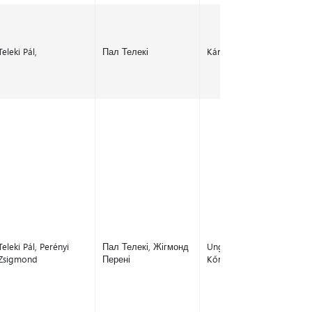
Teleki Pál,
Пал Телекі
Kárpátalja
Teleki Pál, Perényi
Пал Телекі, Жігмонд
Ungvár, Taracköz,
Zsigmond
Перені
Kőrösmező