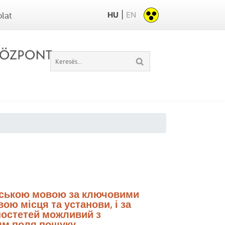
|
HU
EN
lat
нською мовою за ключовими
ою місця та установи, і за
остетей можливий з
м поля пошуку.