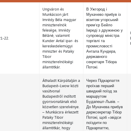
Nap
Tétel
Tétel ukránul
Ungváron és
В Ужгород і
Munkácson járt
Мукачево прибув із
Imrédy Béla magyar
візитом угорський
miniszterelnök
прем’єр Бейло
felesége, Imrédy
Імреді з дружиною у
Béláné, valamint
супроводі міністра
21-22.
Kunder Antal ipar- és
торгівлі та
kereskedelemügyi
промисловості
miniszter és Pataky
Антала Кундера,
Tibor
державного
miniszterelnökségi
секретаря Тібора
államtitkár.
Потокі.
Áthaladt Kárpátalján a
Через Підкарпаття
Budapest–Lwow közti
проїхав перший
vasútvonal
швидкий поїзд за
Budapestről indított
маршрутом
gyorsvonatának első
Будапешт-Львів. –
közvetlen szerelvénye.
До Мукачева прибув
– Munkácsra érkezett
держсекретар Тібор
Pataky Tibor
Потокі, щоб «звідси
miniszterelnökségi
поїздити по
államtitkár, hogy
Підкарпаттю,