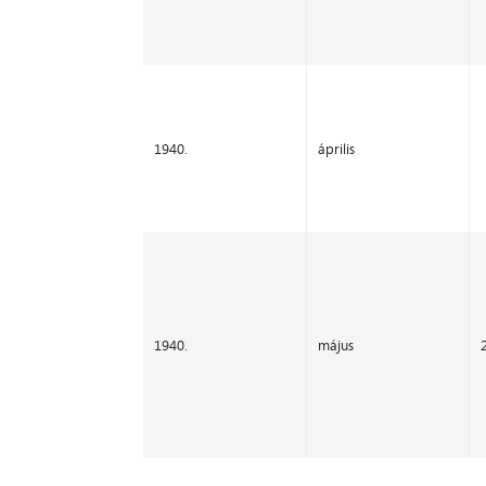
1940.
április
1940.
május