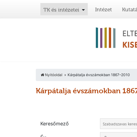
Intézet
Kutat
TK és intézetei
Nyitóoldal
Kárpátalja évszámokban 1867–2010
Kárpátalja évszámokban 18
Keresőmező