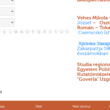
Vehes Mikola
József
– Oszta
Román – Toka
K
L
M
N
O
P
Q
R
S
T
U
V
Csernicskó Is
Хроніка Закар
Zakarpattja 18
évszámokban 
Studia regiona
Egyetem Polit
Kutatóintéze
"Goverla" Uzg
nt
Nap
Tétel
Tétel ukránul