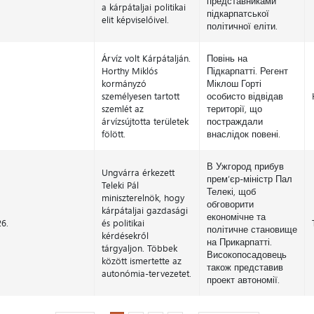
представниками
a kárpátaljai politikai
підкарпатської
elit képviselőivel.
політичної еліти.
Árvíz volt Kárpátalján.
Повінь на
Horthy Miklós
Підкарпатті. Регент
kormányzó
Міклош Горті
személyesen tartott
особисто відвідав
szemlét az
території, що
árvízsújtotta területek
постраждали
fölött.
внаслідок повені.
В Ужгород прибув
Ungvárra érkezett
прем’єр-міністр Пал
Teleki Pál
Телекі, щоб
miniszterelnök, hogy
обговорити
kárpátaljai gazdasági
економічне та
26.
és politikai
політичне становище
kérdésekről
на Прикарпатті.
tárgyaljon. Többek
Високопосадовець
között ismertette az
також представив
autonómia-tervezetet.
проект автономії.