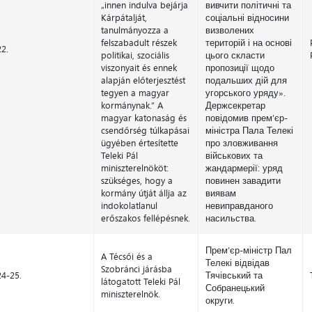
„innen indulva bejárja
вивчити політичні та
Kárpátalját,
соціальні відносини
tanulmányozza a
визволених
felszabadult részek
територій і на основі
22.
politikai, szociális
цього скласти
viszonyait és ennek
пропозиції щодо
alapján előterjesztést
подальших дій для
tegyen a magyar
угорського уряду».
kormánynak.” A
Держсекретар
magyar katonaság és
повідомив прем’єр-
csendőrség túlkapásai
міністра Пала Телекі
ügyében értesítette
про зловживання
Teleki Pál
військових та
miniszterelnököt:
жандармерії: уряд
szükséges, hogy a
повинен завадити
kormány útját állja az
виявам
indokolatlanul
невиправданого
erőszakos fellépésnek.
насильства.
Прем’єр-міністр Пал
A Técsői és a
Телекі відвідав
Szobránci járásba
24-25.
Тячівський та
látogatott Teleki Pál
Собранецький
miniszterelnök.
округи.