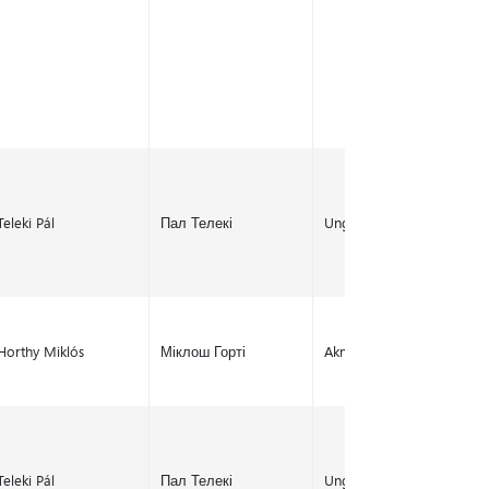
Teleki Pál
Пал Телекі
Ungvár
Horthy Miklós
Міклош Горті
Aknaszlatina
Teleki Pál
Пал Телекі
Ungvár