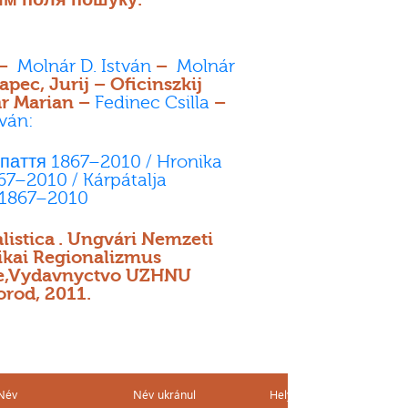
 –
Molnár D. István
–
Molnár
pec, Jurij – Oficinszkij
r Marian –
Fedinec Csilla
–
tván:
паття 1867–2010 / Hronika
67–2010 / Kárpátalja
1867–2010
listica . Ungvári Nemzeti
ikai Regionalizmus
te,Vydavnyctvo UZHNU
orod, 2011.
Név
Név ukránul
Helyszín