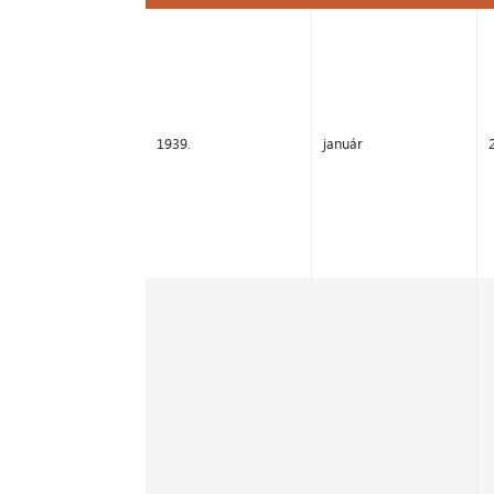
Év
Hónap
1939.
január