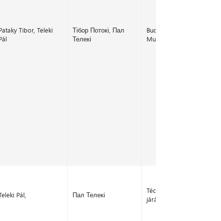
Pataky Tibor, Teleki
Тібор Потокі, Пал
Budapest, Lwow,
Pál
Телекі
Munkács
Técsői járás, Szobránci
Teleki Pál,
Пал Телекі
járás