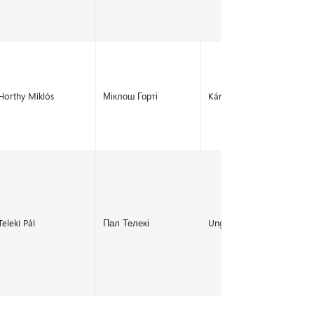
Horthy Miklós
Міклош Горті
Kárpátalja
Teleki Pál
Пал Телекі
Ungvár