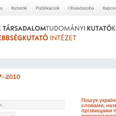
ás
Kutatók
Publikációk
Olvasószoba
Kapcso
67–2010
Пошук украї
словами, назв
прізвищами п
використання