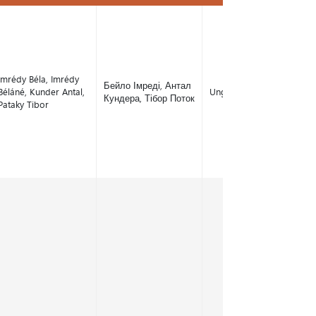
Név
Név ukránul
Helyszín
Imrédy Béla, Imrédy
Бейло Імреді, Антал
Béláné, Kunder Antal,
Ungvár, Munkács
Кундера, Тібор Поток
Pataky Tibor