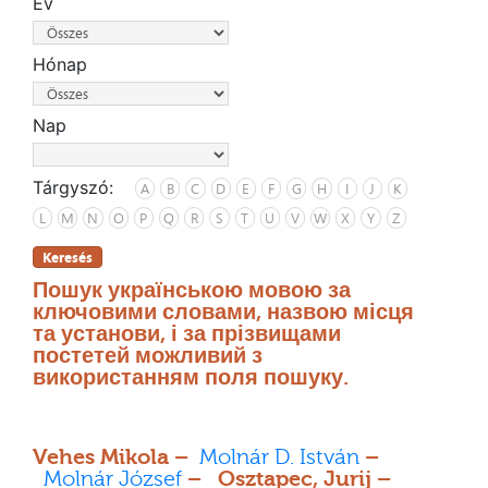
Év
Hónap
Nap
Tárgyszó:
A
B
C
D
E
F
G
H
I
J
K
L
M
N
O
P
Q
R
S
T
U
V
W
X
Y
Z
Keresés
Пошук українською мовою за
ключовими словами, назвою місця
та установи, і за прізвищами
постетей можливий з
використанням поля пошуку.
Vehes Mikola –
Molnár D. István
–
Molnár József
– Osztapec, Jurij –