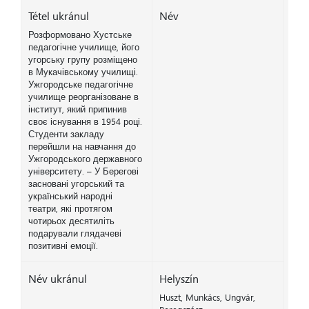
Tétel ukránul
Név
Розформовано Хустське
педагогічне училище, його
угорську групу розміщено
в Мукачівському училищі.
Ужгородське педагогічне
училище реорганізоване в
інститут, який припинив
своє існування в 1954 році.
Студенти закладу
перейшли на навчання до
Ужгородського державного
університету. – У Берегові
засновані угорський та
український народні
театри, які протягом
чотирьох десятиліть
подарували глядачеві
позитивні емоції.
Név ukránul
Helyszín
Huszt, Munkács, Ungvár,