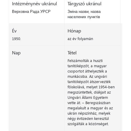
Intézménynév ukránul
Tárgyszó ukránul
Верховна Рада УРСР
Зміна назви, назва
населених пунктів
Év
Hónap
1950.
az év folyamán
Nap
Tétel
Felszámolták a huszti
tanítóképzőt, a magyar
csoportot áthelyezték a
munkácsiba. Az ungvári
tanítóképzőt átszervezték
főiskolává, melyet 1954-ben
megszüntettek, diákjait az
Ungvári Állami Egyetem
vette át. – Beregszászban
megalakult a magyar és az
ukrán népszínház, melyek
négy évtizeden keresztül
szolgálták a közönséget.