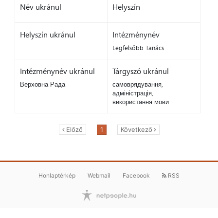
Név ukránul
Helyszín
Helyszín ukránul
Intézménynév
Legfelsőbb Tanács
Intézménynév ukránul
Tárgyszó ukránul
Верховна Рада
самоврядування,
адміністрація,
використання мови
Előző
1
Következő
Honlaptérkép
Webmail
Facebook
RSS