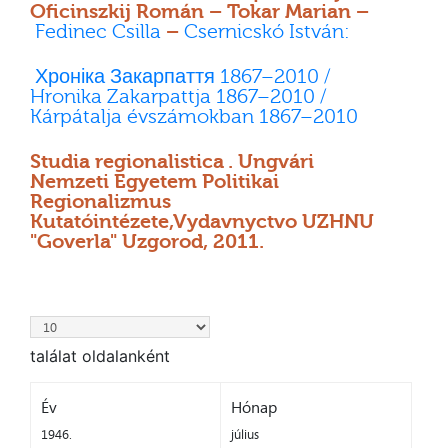
Oficinszkij Román – Tokar Marian –
Fedinec Csilla
–
Csernicskó István:
Хроніка Закарпаття 1867–2010 /
Hronika Zakarpattja 1867–2010 /
Kárpátalja évszámokban 1867–2010
Studia regionalistica . Ungvári
Nemzeti Egyetem Politikai
Regionalizmus
Kutatóintézete,Vydavnyctvo UZHNU
"Goverla" Uzgorod, 2011.
találat oldalanként
Év
Hónap
1946.
július