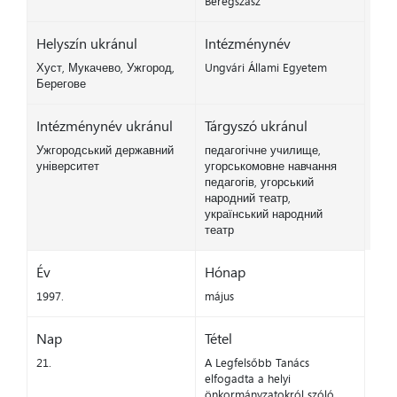
Beregszász
Helyszín ukránul
Intézménynév
Хуст, Мукачево, Ужгород,
Ungvári Állami Egyetem
Берегове
Intézménynév ukránul
Tárgyszó ukránul
Ужгородський державний
педагогічне училище,
університет
угорськомовне навчання
педагогів, угорський
народний театр,
український народний
театр
Év
Hónap
1997.
május
Nap
Tétel
21.
A Legfelsőbb Tanács
elfogadta a helyi
önkormányzatokról szóló