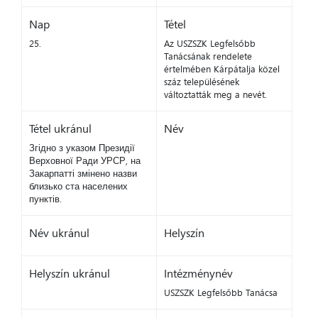
Nap
Tétel
25.
Az USZSZK Legfelsőbb
Tanácsának rendelete
értelmében Kárpátalja közel
száz településének
változtatták meg a nevét.
Tétel ukránul
Név
Згідно з указом Президії
Верховної Ради УРСР, на
Закарпатті змінено назви
близько ста населених
пунктів.
Név ukránul
Helyszín
Helyszín ukránul
Intézménynév
USZSZK Legfelsőbb Tanácsa