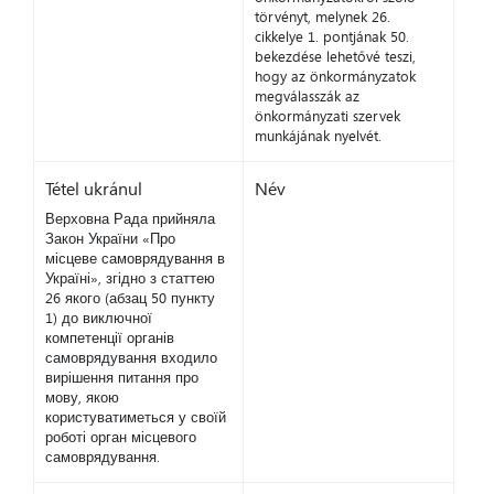
törvényt, melynek 26.
cikkelye 1. pontjának 50.
bekezdése lehetővé teszi,
hogy az önkormányzatok
megválasszák az
önkormányzati szervek
munkájának nyelvét.
Tétel ukránul
Név
Верховна Рада прийняла
Закон України «Про
місцеве самоврядування в
Україні», згідно з статтею
26 якого (абзац 50 пункту
1) до виключної
компетенції органів
самоврядування входило
вирішення питання про
мову, якою
користуватиметься у своїй
роботі орган місцевого
самоврядування.