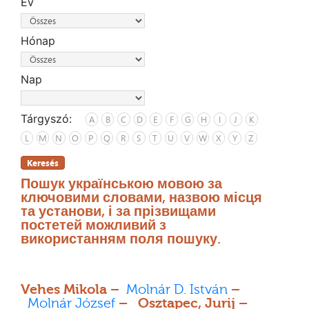
Év
Hónap
Nap
Tárgyszó:
A
B
C
D
E
F
G
H
I
J
K
L
M
N
O
P
Q
R
S
T
U
V
W
X
Y
Z
Keresés
Пошук українською мовою за
ключовими словами, назвою місця
та установи, і за прізвищами
постетей можливий з
використанням поля пошуку.
Vehes Mikola –
Molnár D. István
–
Molnár József
– Osztapec, Jurij –