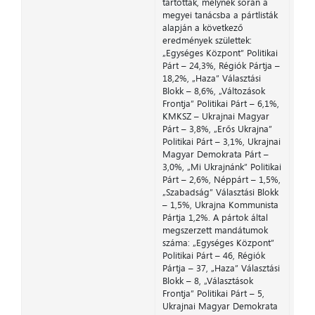
tartottak, melynek során a
megyei tanácsba a pártlisták
alapján a következő
eredmények születtek:
„Egységes Központ” Politikai
Párt – 24,3%, Régiók Pártja –
18,2%, „Haza” Választási
Blokk – 8,6%, „Változások
Frontja” Politikai Párt – 6,1%,
KMKSZ – Ukrajnai Magyar
Párt – 3,8%, „Erős Ukrajna”
Politikai Párt – 3,1%, Ukrajnai
Magyar Demokrata Párt –
3,0%, „Mi Ukrajnánk” Politikai
Párt – 2,6%, Néppárt – 1,5%,
„Szabadság” Választási Blokk
– 1,5%, Ukrajna Kommunista
Pártja 1,2%. A pártok által
megszerzett mandátumok
száma: „Egységes Központ”
Politikai Párt – 46, Régiók
Pártja – 37, „Haza” Választási
Blokk – 8, „Választások
Frontja” Politikai Párt – 5,
Ukrajnai Magyar Demokrata