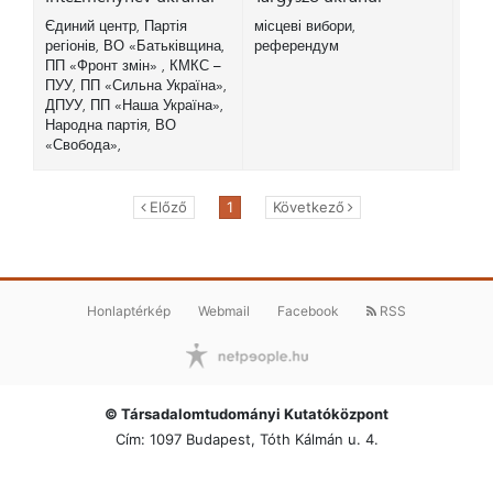
Єдиний центр, Партія
місцеві вибори,
регіонів, ВО «Батьківщина,
референдум
ПП «Фронт змін» , КМКС –
ПУУ, ПП «Сильна Україна»,
ДПУУ, ПП «Наша Україна»,
Народна партія, ВО
«Свобода»,
Előző
1
Következő
Honlaptérkép
Webmail
Facebook
RSS
© Társadalomtudományi Kutatóközpont
Cím: 1097 Budapest, Tóth Kálmán u. 4.