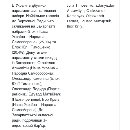
В Україні відбулися
Julia Timosenko, Sztanyiszlav
парламентські та місцеві
Arzsevityin, Olekszandr
вибори. Найбільше голосів
Kemenyas, Olekszandr
до Верховної Ради 5-го
Ledida, Eduard Matvijcsuk,
скликання на Закарпатті
Ihor Krily,
набрали блок «Наша
Україна – Народна
Самооборона» (25,9%) та
Блок Юлії Тимошенко
(20,4%). Депутатами
парламенту стали вихідці
із Закарпаття: Станіслав
Аржевітін (Наша Україна –
Народна Самооборона),
Олександр Кеменяш (Блок
Юлії Тимошенко),
Олександр Ледида (Партія
регіонів), Едуард Матвійчук
(Партія регіонів), Ігор Кріль
(Наша Україна – Народна
Самооборона). До
Закарпатської обласної
ради, подолавши 3-
відсотковий бар’єр,