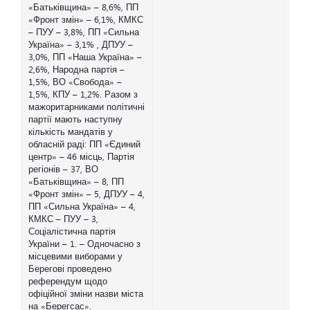
«Батьківщина» – 8,6%, ПП
«Фронт змін» – 6,1%, КМКС
– ПУУ – 3,8%, ПП «Сильна
Україна» – 3,1% , ДПУУ –
3,0%, ПП «Наша Україна» –
2,6%, Народна партія –
1,5%, ВО «Свобода» –
1,5%, КПУ – 1,2%. Разом з
мажоритарниками політичні
партії мають наступну
кількість мандатів у
обласній раді: ПП «Єдиний
центр» – 46 місць, Партія
регіонів – 37, ВО
«Батьківщина» – 8, ПП
«Фронт змін» – 5, ДПУУ – 4,
ПП «Сильна Україна» – 4,
КМКС – ПУУ – 3,
Соціалістична партія
України – 1. – Одночасно з
місцевими виборами у
Берегові проведено
референдум щодо
офіційної зміни назви міста
на «Берегсас».