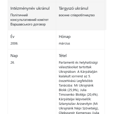
Intézménynév ukránul
Tárgyszó ukránul
Політичний
воєнне співробітництво
консультативний комітет
Варшавського договор
Év
Hónap
2006.
március
Nap
Tétel
26.
Parlamenti és helyhatósági
választásokat tartottak
Ukrajnában. A Kárpátalján
kialakult sorrend az 5.
összehívású Legfelsőbb
Tanácsba: Mi Ukrajnánk
Blokk (25,9%), Julia
Timosenko Blokkja (20,4%).
Kárpátaljai képviselők:
Sztanyiszlav Arzsevityin (Mi
Ukrajnánk Népi Szövetség),
Olekszandr Kemenyas (Julia