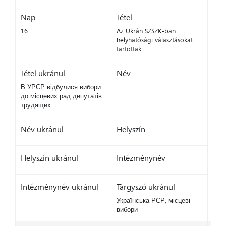
Nap
Tétel
16.
Az Ukrán SZSZK-ban
helyhatósági választásokat
tartottak.
Tétel ukránul
Név
В УРСР відбулися вибори
до місцевих рад депутатів
трудящих.
Név ukránul
Helyszín
Helyszín ukránul
Intézménynév
Intézménynév ukránul
Tárgyszó ukránul
Українська РСР, місцеві
вибори