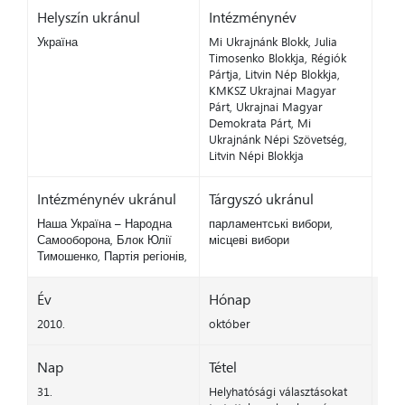
Helyszín ukránul
Intézménynév
Україна
Mi Ukrajnánk Blokk, Julia
Timosenko Blokkja, Régiók
Pártja, Litvin Nép Blokkja,
KMKSZ Ukrajnai Magyar
Párt, Ukrajnai Magyar
Demokrata Párt, Mi
Ukrajnánk Népi Szövetség,
Litvin Népi Blokkja
Intézménynév ukránul
Tárgyszó ukránul
Наша Україна – Народна
парламентські вибори,
Самооборона, Блок Юлії
місцеві вибори
Тимошенко, Партія регіонів,
Év
Hónap
2010.
október
Nap
Tétel
31.
Helyhatósági választásokat