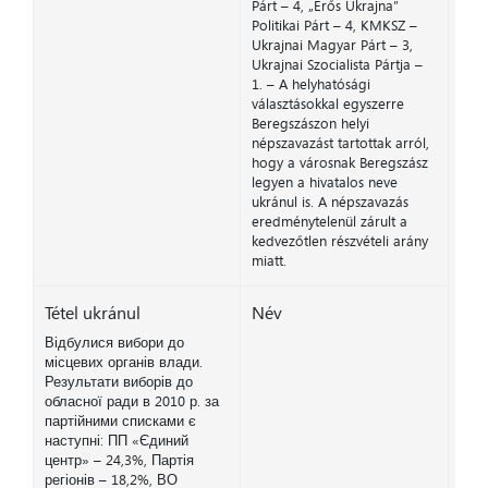
Párt – 4, „Erős Ukrajna”
Politikai Párt – 4, KMKSZ –
Ukrajnai Magyar Párt – 3,
Ukrajnai Szocialista Pártja –
1. – A helyhatósági
választásokkal egyszerre
Beregszászon helyi
népszavazást tartottak arról,
hogy a városnak Beregszász
legyen a hivatalos neve
ukránul is. A népszavazás
eredménytelenül zárult a
kedvezőtlen részvételi arány
miatt.
Tétel ukránul
Név
Відбулися вибори до
місцевих органів влади.
Результати виборів до
обласної ради в 2010 р. за
партійними списками є
наступні: ПП «Єдиний
центр» – 24,3%, Партія
регіонів – 18,2%, ВО