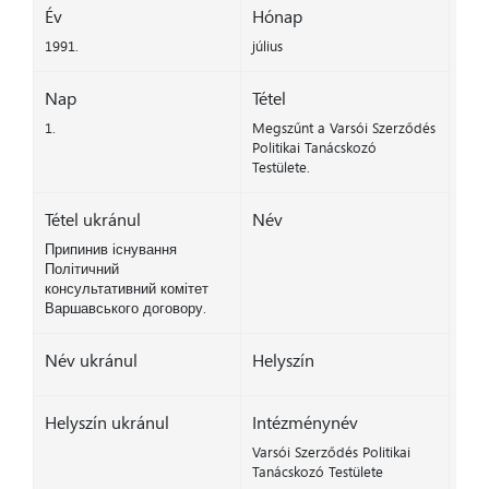
Év
Hónap
1991.
július
Nap
Tétel
1.
Megszűnt a Varsói Szerződés
Politikai Tanácskozó
Testülete.
Tétel ukránul
Név
Припинив існування
Політичний
консультативний комітет
Варшавського договору.
Név ukránul
Helyszín
Helyszín ukránul
Intézménynév
Varsói Szerződés Politikai
Tanácskozó Testülete