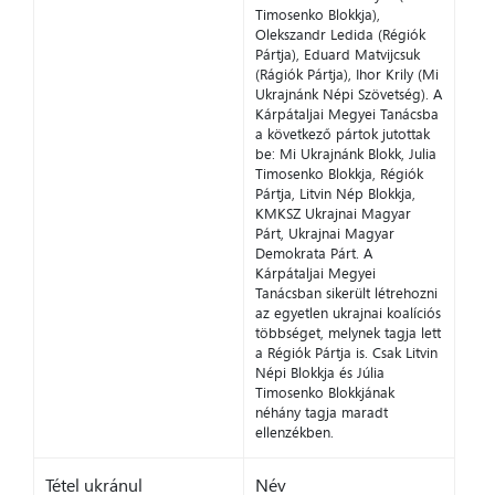
Timosenko Blokkja),
Olekszandr Ledida (Régiók
Pártja), Eduard Matvijcsuk
(Rágiók Pártja), Ihor Krily (Mi
Ukrajnánk Népi Szövetség). A
Kárpátaljai Megyei Tanácsba
a következő pártok jutottak
be: Mi Ukrajnánk Blokk, Julia
Timosenko Blokkja, Régiók
Pártja, Litvin Nép Blokkja,
KMKSZ Ukrajnai Magyar
Párt, Ukrajnai Magyar
Demokrata Párt. A
Kárpátaljai Megyei
Tanácsban sikerült létrehozni
az egyetlen ukrajnai koalíciós
többséget, melynek tagja lett
a Régiók Pártja is. Csak Litvin
Népi Blokkja és Júlia
Timosenko Blokkjának
néhány tagja maradt
ellenzékben.
Tétel ukránul
Név