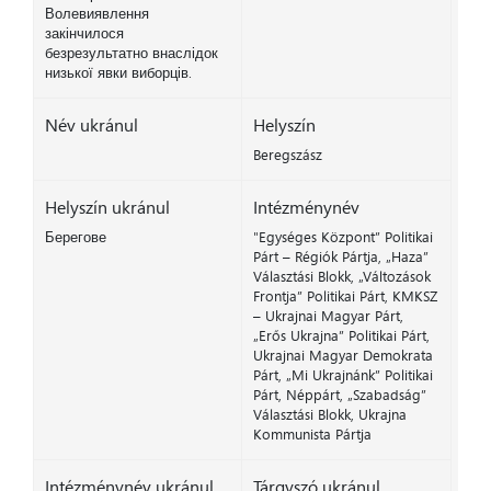
Волевиявлення
закінчилося
безрезультатно внаслідок
низької явки виборців.
Név ukránul
Helyszín
Beregszász
Helyszín ukránul
Intézménynév
Берегове
"Egységes Központ” Politikai
Párt – Régiók Pártja, „Haza”
Választási Blokk, „Változások
Frontja” Politikai Párt, KMKSZ
– Ukrajnai Magyar Párt,
„Erős Ukrajna” Politikai Párt,
Ukrajnai Magyar Demokrata
Párt, „Mi Ukrajnánk” Politikai
Párt, Néppárt, „Szabadság”
Választási Blokk, Ukrajna
Kommunista Pártja
Intézménynév ukránul
Tárgyszó ukránul