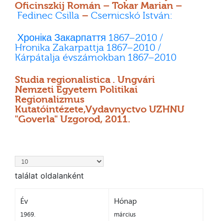
Oficinszkij Román – Tokar Marian –
Fedinec Csilla
–
Csernicskó István:
Хроніка Закарпаття 1867–2010 /
Hronika Zakarpattja 1867–2010 /
Kárpátalja évszámokban 1867–2010
Studia regionalistica . Ungvári
Nemzeti Egyetem Politikai
Regionalizmus
Kutatóintézete,Vydavnyctvo UZHNU
"Goverla" Uzgorod, 2011.
találat oldalanként
Év
Hónap
1969.
március