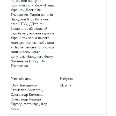
потрапили наступні
політичні сили: блок «Наша
Україна», Блок Юлії
Тимошенко, Партія регіонів,
Народний блок Литвина,
КМКС ПУУ, ДПУУ. У
Закарпатській обласній
раді була утворена єдина в
Україні так звана широка
коаліція, членом якої стала
й Партія регіонів. В опозиції
залишилось кілька
депутатів Народного блоку
Литвина та Блоку Юлії
Тимошенко.
Név ukránul
Helyszín
Юлія Тимошенко,
Ukrajna
Станіслав Аржевітін,
Олександр Кеменяш,
Олександр Ледида,
Едуард Матвійчук, Ігор
Кріль