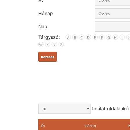
Év
Hónap
Nap
Tárgyszó:
A
B
C
D
E
F
G
H
I
J
W
X
Y
Z
Keresés
találat oldalanké
Év
Hónap