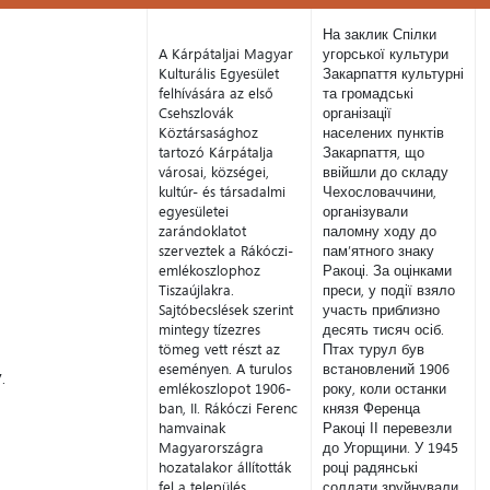
Nap
Tétel
Tétel ukránul
На заклик Спілки
A Kárpátaljai Magyar
угорської культури
Kulturális Egyesület
Закарпаття культурні
felhívására az első
та громадські
Csehszlovák
організації
Köztársasághoz
населених пунктів
tartozó Kárpátalja
Закарпаття, що
városai, községei,
ввійшли до складу
kultúr- és társadalmi
Чехословаччини,
egyesületei
організували
zarándoklatot
паломну ходу до
szerveztek a Rákóczi-
пам’ятного знаку
emlékoszlophoz
Ракоці. За оцінками
Tiszaújlakra.
преси, у події взяло
Sajtóbecslések szerint
участь приблизно
mintegy tízezres
десять тисяч осіб.
tömeg vett részt az
Птах турул був
eseményen. A turulos
встановлений 1906
.
emlékoszlopot 1906-
року, коли останки
ban, II. Rákóczi Ferenc
князя Ференца
hamvainak
Ракоці ІІ перевезли
Magyarországra
до Угорщини. У 1945
hozatalakor állították
році радянські
fel a település
солдати зруйнували