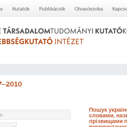
ás
Kutatók
Publikációk
Olvasószoba
Kapcso
67–2010
Пошук украї
словами, назв
прізвищами п
використання