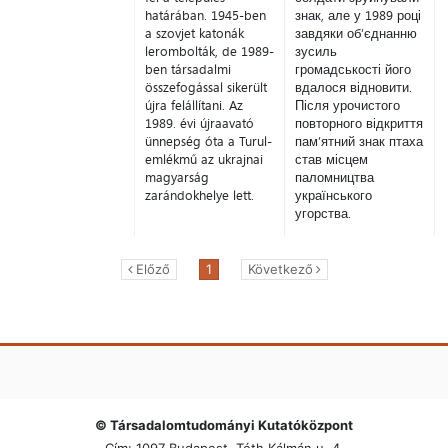
határában. 1945-ben
знак, але у 1989 році
a szovjet katonák
завдяки об’єднанню
lerombolták, de 1989-
зусиль
ben társadalmi
громадськості його
összefogással sikerült
вдалося відновити.
újra felállítani. Az
Після урочистого
1989. évi újraavató
повторного відкриття
ünnepség óta a Turul-
пам’ятний знак птаха
emlékmű az ukrajnai
став місцем
magyarság
паломництва
zarándokhelye lett.
українського
угорства.
Előző
1
Következő
© Társadalomtudományi Kutatóközpont