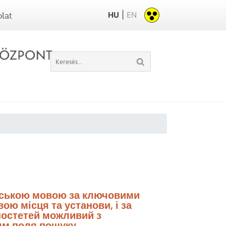
|
HU
EN
lat
нською мовою за ключовими
ою місця та установи, і за
остетей можливий з
м поля пошуку.