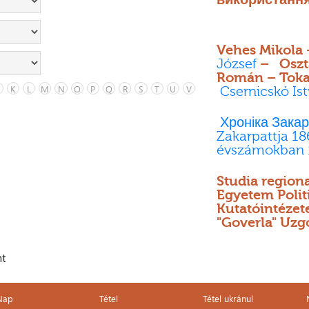
Vehes Mikola
József
– Oszta
Román – Toka
K
L
M
N
O
P
Q
R
S
T
U
V
Csernicskó Is
Хроніка Закар
Zakarpattja 18
évszámokban 
Studia regiona
Egyetem Polit
Kutatóintéze
"Goverla" Uzg
nt
Nap
Tétel
Tétel ukránul