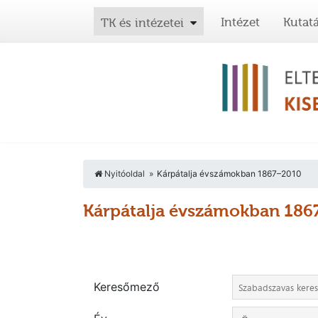
Intézet
Kutat
TK és intézetei
Nyitóoldal
Kárpátalja évszámokban 1867–2010
Kárpátalja évszámokban 18
Keresőmező