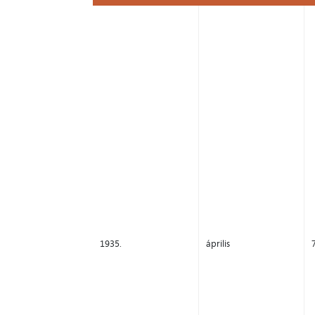
Év
Hónap
1935.
április
7