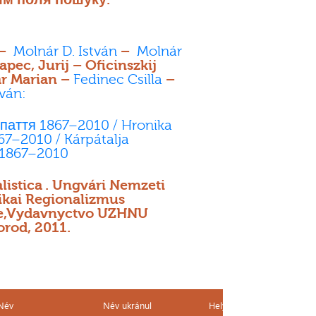
 –
Molnár D. István
–
Molnár
pec, Jurij – Oficinszkij
r Marian –
Fedinec Csilla
–
tván:
паття 1867–2010 / Hronika
67–2010 / Kárpátalja
1867–2010
listica . Ungvári Nemzeti
ikai Regionalizmus
te,Vydavnyctvo UZHNU
orod, 2011.
Név
Név ukránul
Helyszín