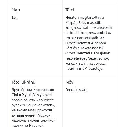
Nap
Tétel
19.
Huszton megtartották a
Kárpáti Szics második
kongresszusát. – Munkácson
tartották kongresszusukat az
„orosz nacionalisták” az
Orosz Nemzeti Autonóm
Párt és a Feketeingesek
Orosz Nemzeti Gárdájának
részvételével. Vezérszónok
Fenczik István, az „orosz
nacionalisták” vezetője.
Tétel ukránul
Név
Другий з’їзд Карпатської
Fenczik István
Січі в Хусті. У Мукачеві
провів роботу «Конгресс
русских националистов»,
на якому були присутні
активні члени Русской
национально-автономной
партии та Русской