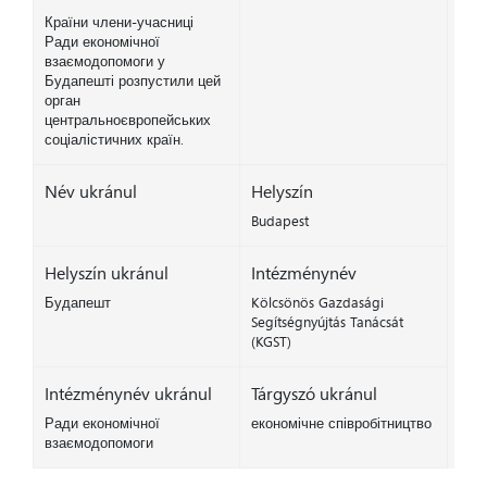
Країни члени-учасниці
Ради економічної
взаємодопомоги у
Будапешті розпустили цей
орган
центральноєвропейських
соціалістичних країн.
Név ukránul
Helyszín
Budapest
Helyszín ukránul
Intézménynév
Будапешт
Kölcsönös Gazdasági
Segítségnyújtás Tanácsát
(KGST)
Intézménynév ukránul
Tárgyszó ukránul
Ради економічної
економічне співробітництво
взаємодопомоги