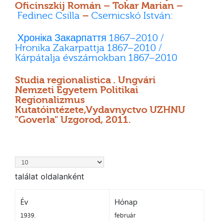
Oficinszkij Román – Tokar Marian –
Fedinec Csilla
–
Csernicskó István:
Хроніка Закарпаття 1867–2010 /
Hronika Zakarpattja 1867–2010 /
Kárpátalja évszámokban 1867–2010
Studia regionalistica . Ungvári
Nemzeti Egyetem Politikai
Regionalizmus
Kutatóintézete,Vydavnyctvo UZHNU
"Goverla" Uzgorod, 2011.
találat oldalanként
Év
Hónap
1939.
február