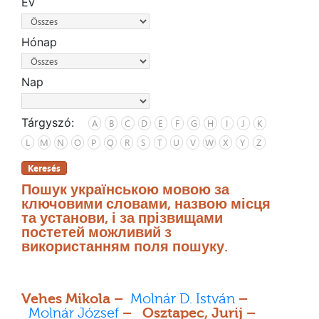
Év
Hónap
Nap
Tárgyszó:
A
B
C
D
E
F
G
H
I
J
K
L
M
N
O
P
Q
R
S
T
U
V
W
X
Y
Z
Keresés
Пошук українською мовою за
ключовими словами, назвою місця
та установи, і за прізвищами
постетей можливий з
використанням поля пошуку.
Vehes Mikola –
Molnár D. István
–
Molnár József
– Osztapec, Jurij –