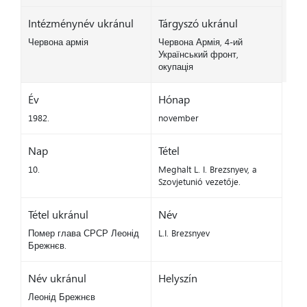
Intézménynév ukránul
Tárgyszó ukránul
Червона армія
Червона Армія, 4-ий
Український фронт,
окупація
Év
Hónap
1982.
november
Nap
Tétel
10.
Meghalt L. I. Brezsnyev, a
Szovjetunió vezetője.
Tétel ukránul
Név
Помер глава СРСР Леонід
L.I. Brezsnyev
Брежнєв.
Név ukránul
Helyszín
Леонід Брежнєв