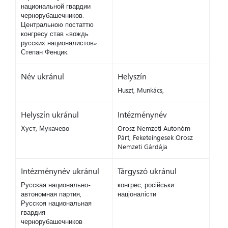
национальной гвардии
чернорубашечников.
Центральною постаттю
конгресу став «вождь
русских националистов»
Степан Фенцик.
Név ukránul
Helyszín
Huszt, Munkács,
Helyszín ukránul
Intézménynév
Хуст, Мукачево
Orosz Nemzeti Autonóm
Párt, Feketeingesek Orosz
Nemzeti Gárdája
Intézménynév ukránul
Tárgyszó ukránul
Русская национально-
конгрес, російськи
автономная партия,
націоналісти
Русскоя национальная
гвардия
чернорубашечников