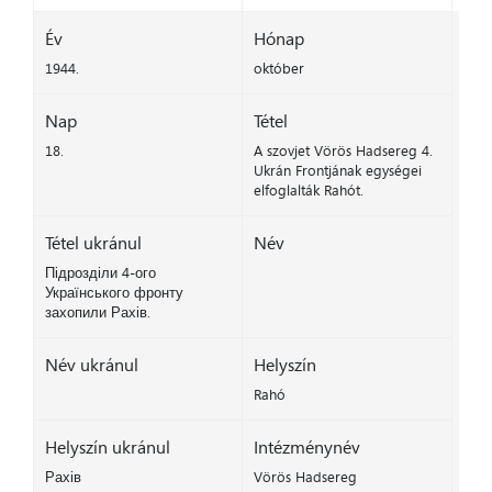
Év
Hónap
1944.
október
Nap
Tétel
18.
A szovjet Vörös Hadsereg 4.
Ukrán Frontjának egységei
elfoglalták Rahót.
Tétel ukránul
Név
Підрозділи 4-ого
Українського фронту
захопили Рахів.
Név ukránul
Helyszín
Rahó
Helyszín ukránul
Intézménynév
Рахів
Vörös Hadsereg