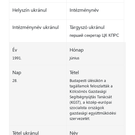
Helyszín ukránul
Intézménynév
Intézménynév ukránul
Tárgyszó ukránul
перший секретар ЦК КПРС
Év
Hónap
1991.
június
Nap
Tétel
28.
Budapesti ülésükön a
tagállamok feloszlatták a
Kölcsönös Gazdasági
Segítségnyújtás Tanácsát
(KGST), a közép-európai
szocialista országok
gazdasági együttműködési
szervezetét.
Tétel ukránul
Név